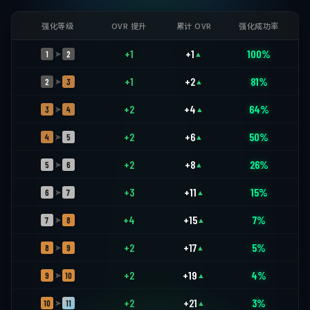
强化等级
OVR 提升
累计 OVR
强化成功率
+1
+1
100%
1
2
➤
▲
+1
+2
81%
2
3
➤
▲
+2
+4
64%
3
4
➤
▲
+2
+6
50%
4
5
➤
▲
+2
+8
26%
5
6
➤
▲
+3
+11
15%
6
7
➤
▲
+4
+15
7%
7
8
➤
▲
+2
+17
5%
8
9
➤
▲
+2
+19
4%
9
10
➤
▲
+2
+21
3%
10
11
➤
▲