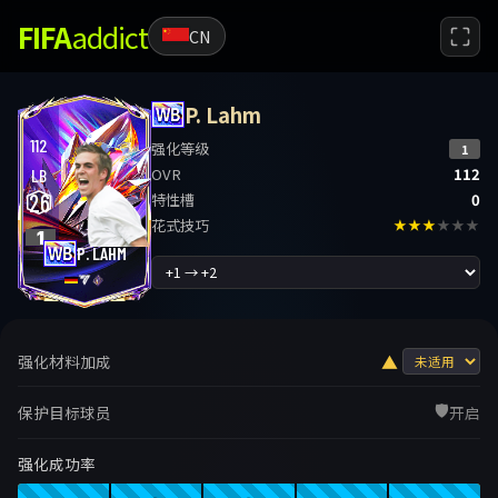
FIFA
addict
CN
P. Lahm
112
强化等级
1
OVR
112
LB
26
特性槽
0
花式技巧
★★★
★★★
1
P. LAHM
▲
强化材料加成
🛡️
保护目标球员
开启
强化成功率