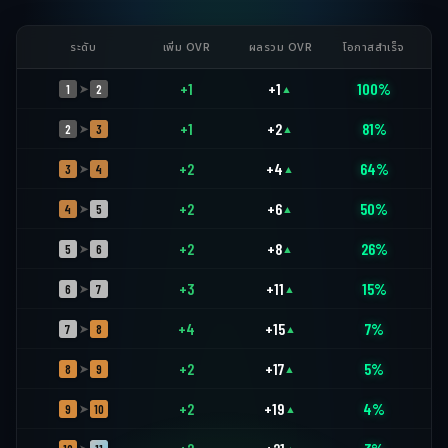
ระดับ
เพิ่ม OVR
ผลรวม OVR
โอกาสสำเร็จ
+1
+1
100%
1
2
➤
▲
+1
+2
81%
2
3
➤
▲
+2
+4
64%
3
4
➤
▲
+2
+6
50%
4
5
➤
▲
+2
+8
26%
5
6
➤
▲
+3
+11
15%
6
7
➤
▲
+4
+15
7%
7
8
➤
▲
+2
+17
5%
8
9
➤
▲
+2
+19
4%
9
10
➤
▲