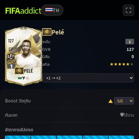
FIFA
addict
TH
Pelé
127
ระดับ
1
CF
OVR
127
34
นิสัย
0
สกิล
★★★★★
★
1
PELÉ
Boost วัตถุดิบ
▲
🛡️
กันแตก
ใช้งาน
อัตราการอัปเกรด