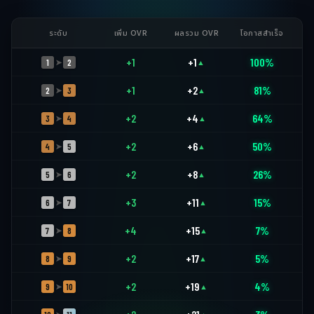
ระดับ
เพิ่ม OVR
ผลรวม OVR
โอกาสสำเร็จ
+1
+1
100%
1
2
➤
▲
+1
+2
81%
2
3
➤
▲
+2
+4
64%
3
4
➤
▲
+2
+6
50%
4
5
➤
▲
+2
+8
26%
5
6
➤
▲
+3
+11
15%
6
7
➤
▲
+4
+15
7%
7
8
➤
▲
+2
+17
5%
8
9
➤
▲
+2
+19
4%
9
10
➤
▲