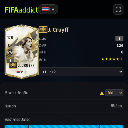
FIFA
addict
TH
J. Cruyff
126
ระดับ
1
CF
OVR
126
33
นิสัย
0
สกิล
★★★★★
★
1
J. CRUYFF
Boost วัตถุดิบ
▲
🛡️
กันแตก
ใช้งาน
อัตราการอัปเกรด