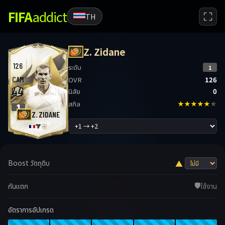
FIFA
addict
TH
Z. Zidane
126
ระดับ
1
CAM
OVR
126
44
นิสัย
0
สกิล
★★★★★
★
1
Z. ZIDANE
Boost วัตถุดิบ
▲
🛡️
กันแตก
ใช้งาน
อัตราการอัปเกรด