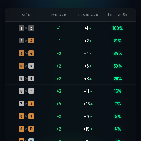
ระดับ
เพิ่ม OVR
ผลรวม OVR
โอกาสสำเร็จ
+1
+1
100%
1
2
➤
▲
+1
+2
81%
2
3
➤
▲
+2
+4
64%
3
4
➤
▲
+2
+6
50%
4
5
➤
▲
+2
+8
26%
5
6
➤
▲
+3
+11
15%
6
7
➤
▲
+4
+15
7%
7
8
➤
▲
+2
+17
5%
8
9
➤
▲
+2
+19
4%
9
10
➤
▲