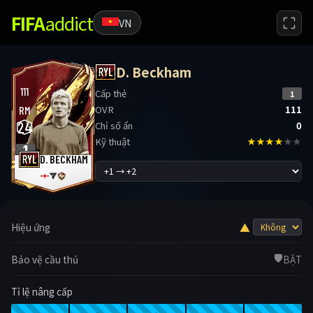
FIFA
addict
VN
D. Beckham
111
Cấp thẻ
1
OVR
111
RM
24
Chỉ số ẩn
0
Kỹ thuật
★★★★
★★
1
D. BECKHAM
▲
Hiệu ứng
🛡️
Bảo vệ cầu thủ
BẬT
Tỉ lệ nâng cấp