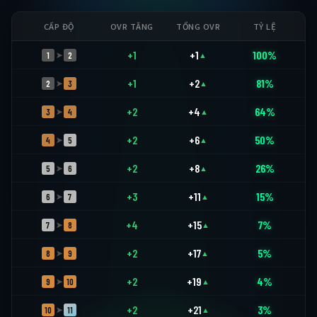
CẤP ĐỘ
OVR TĂNG
TỔNG OVR
TỶ LỆ
+1
+1
100%
1
2
➤
▲
+1
+2
81%
2
3
➤
▲
+2
+4
64%
3
4
➤
▲
+2
+6
50%
4
5
➤
▲
+2
+8
26%
5
6
➤
▲
+3
+11
15%
6
7
➤
▲
+4
+15
7%
7
8
➤
▲
+2
+17
5%
8
9
➤
▲
+2
+19
4%
9
10
➤
▲
+2
+21
3%
10
11
➤
▲