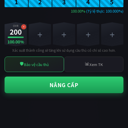
1
2
3
4
5
100.00%
(Tỷ lệ thực: 100.000%)
OVR
×
200
+
+
+
+
100.00%
Xác suất thành công sẽ tăng khi sử dụng cầu thủ có chỉ số cao hơn.
🛡️
📊
Bảo vệ cầu thủ
Xem TK
NÂNG CẤP