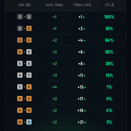
CẤP ĐỘ
OVR TĂNG
TỔNG OVR
TỶ LỆ
+1
+1
100%
1
2
➤
▲
+1
+2
81%
2
3
➤
▲
+2
+4
64%
3
4
➤
▲
+2
+6
50%
4
5
➤
▲
+2
+8
26%
5
6
➤
▲
+3
+11
15%
6
7
➤
▲
+4
+15
7%
7
8
➤
▲
+2
+17
5%
8
9
➤
▲
+2
+19
4%
9
10
➤
▲
+2
+21
3%
10
11
➤
▲