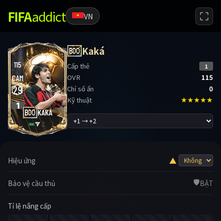
FIFA
addict
VN
Kaká
115
Cấp thẻ
1
OVR
115
CAM
29
Chỉ số ẩn
0
Kỹ thuật
★★★★★
1
KAKÁ
▲
Hiệu ứng
🛡️
Bảo vệ cầu thủ
BẬT
Tỉ lệ nâng cấp