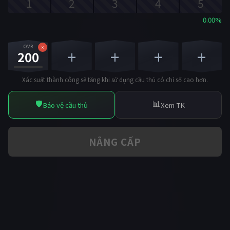
1
2
3
4
5
0.00%
OVR
+
+
+
+
×
200
Xác suất thành công sẽ tăng khi sử dụng cầu thủ có chỉ số cao hơn.
🛡️
📊
Bảo vệ cầu thủ
Xem TK
NÂNG CẤP