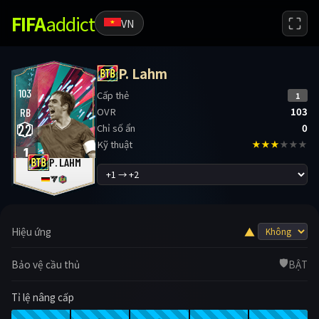
FIFA
addict
VN
P. Lahm
103
Cấp thẻ
1
OVR
103
RB
22
Chỉ số ẩn
0
Kỹ thuật
★★★
★★★
1
P. LAHM
▲
Hiệu ứng
🛡️
Bảo vệ cầu thủ
BẬT
Tỉ lệ nâng cấp