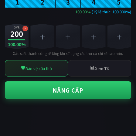
1
2
3
4
5
100.00%
(Tỷ lệ thực: 100.000%)
OVR
×
200
+
+
+
+
100.00%
Xác suất thành công sẽ tăng khi sử dụng cầu thủ có chỉ số cao hơn.
🛡️
📊
Bảo vệ cầu thủ
Xem TK
NÂNG CẤP