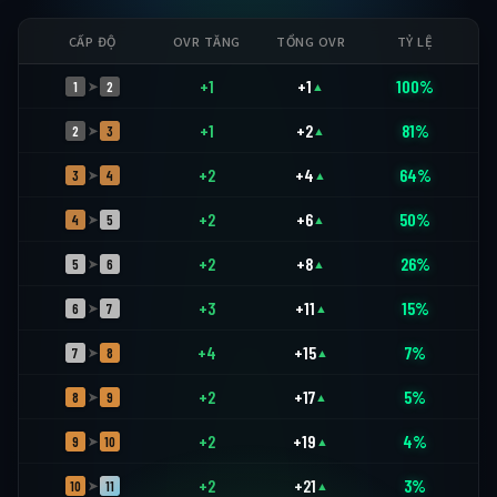
CẤP ĐỘ
OVR TĂNG
TỔNG OVR
TỶ LỆ
+1
+1
100%
1
2
➤
▲
+1
+2
81%
2
3
➤
▲
+2
+4
64%
3
4
➤
▲
+2
+6
50%
4
5
➤
▲
+2
+8
26%
5
6
➤
▲
+3
+11
15%
6
7
➤
▲
+4
+15
7%
7
8
➤
▲
+2
+17
5%
8
9
➤
▲
+2
+19
4%
9
10
➤
▲
+2
+21
3%
10
11
➤
▲