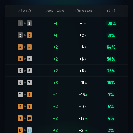
CẤP ĐỘ
OVR TĂNG
TỔNG OVR
TỶ LỆ
+1
+1
100%
1
2
➤
▲
+1
+2
81%
2
3
➤
▲
+2
+4
64%
3
4
➤
▲
+2
+6
50%
4
5
➤
▲
+2
+8
26%
5
6
➤
▲
+3
+11
15%
6
7
➤
▲
+4
+15
7%
7
8
➤
▲
+2
+17
5%
8
9
➤
▲
+2
+19
4%
9
10
➤
▲
+2
+21
3%
10
11
➤
▲