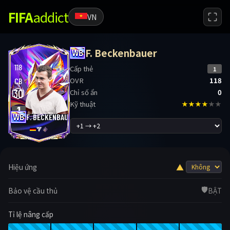
FIFA
addict
VN
F. Beckenbauer
118
Cấp thẻ
1
OVR
118
CB
30
Chỉ số ẩn
0
Kỹ thuật
★★★★
★★
1
F. BECKENBAUER
▲
Hiệu ứng
🛡️
Bảo vệ cầu thủ
BẬT
Tỉ lệ nâng cấp