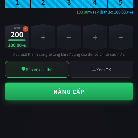
1
2
3
4
5
100.00%
(Tỷ lệ thực: 100.000%)
OVR
×
200
+
+
+
+
100.00%
Xác suất thành công sẽ tăng khi sử dụng cầu thủ có chỉ số cao hơn.
🛡️
📊
Bảo vệ cầu thủ
Xem TK
NÂNG CẤP