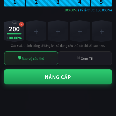
1
2
3
4
5
100.00%
(Tỷ lệ thực: 100.000%)
OVR
×
200
+
+
+
+
100.00%
Xác suất thành công sẽ tăng khi sử dụng cầu thủ có chỉ số cao hơn.
🛡️
📊
Bảo vệ cầu thủ
Xem TK
NÂNG CẤP