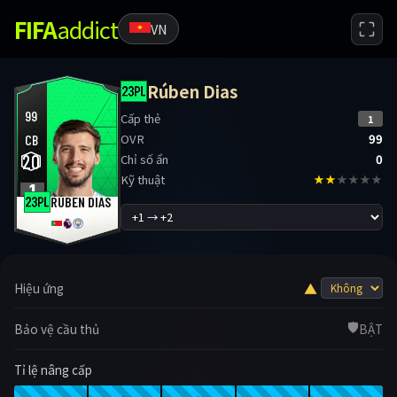
FIFA
addict
VN
Rúben Dias
99
Cấp thẻ
1
OVR
99
CB
20
Chỉ số ẩn
0
Kỹ thuật
★★
★★★★
1
RÚBEN DIAS
▲
Hiệu ứng
🛡️
Bảo vệ cầu thủ
BẬT
Tỉ lệ nâng cấp