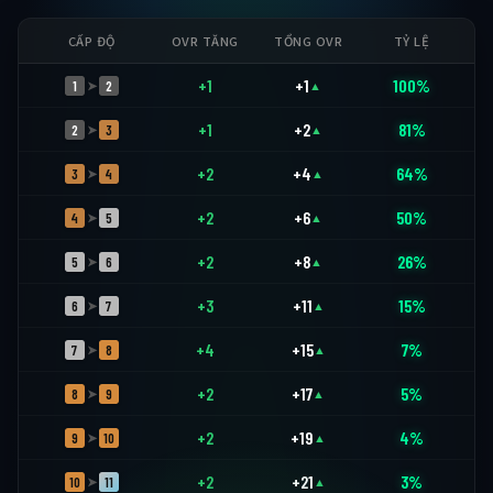
CẤP ĐỘ
OVR TĂNG
TỔNG OVR
TỶ LỆ
+1
+1
100%
1
2
➤
▲
+1
+2
81%
2
3
➤
▲
+2
+4
64%
3
4
➤
▲
+2
+6
50%
4
5
➤
▲
+2
+8
26%
5
6
➤
▲
+3
+11
15%
6
7
➤
▲
+4
+15
7%
7
8
➤
▲
+2
+17
5%
8
9
➤
▲
+2
+19
4%
9
10
➤
▲
+2
+21
3%
10
11
➤
▲