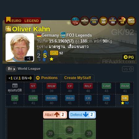
EURO
LEGEND
Oliver Kahn
GK
/
92
Germany
FO3 Legends
วันเกิด
15.6.1969(57)
สูง
188
cm
หนัก
90
Kg
รูปร่าง
มาตรฐาน
,
เสื้อแขนยาว
GK
92
2
5
PG
FIFA
addict.com
World League
ลีก
VS
Positions
Create MyStaff
+
1
LV.
1
BN+
0
ST
R/LW
CF
R/LF
CAM
R/LM
คุณสมบัติ
38
39
40
40
43
41
CM
CDM
R/LWB
R/LB
CB
SW
GK
44
41
40
41
43
42
92
2
2
Attact
Defend
38
39
39