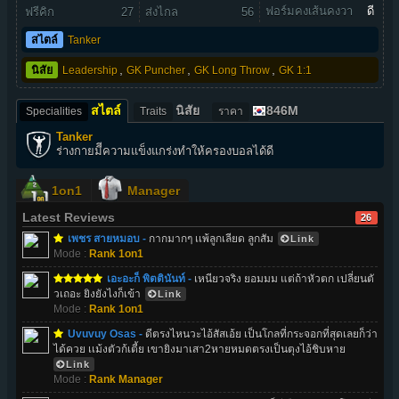
ฟอร์มคงเส้นคงวา
ดี
ฟรีคิก
27
ส่งไกล
56
สไตล์
Tanker
,
,
,
นิสัย
Leadership
GK Puncher
GK Long Throw
GK 1:1
สไตล์
นิสัย
846M
Specialities
Traits
ราคา
Tanker
ร่างกายมีีความแข็งแกร่งทำให้ครองบอลได้ดี
1on1
Manager
Latest Reviews
26
เพชร สายหมอบ -
กากมากๆ เเพ้ลูกเลียด ลูกสัม
Link
Mode :
Rank 1on1
เอะอะก็ พิตตินันท์ -
เหนียวจริง ยอมมม แต่ถ้าหัวตก เปลี่ยนตั
วเถอะ ยิงยังไงก็เข้า
Link
Mode :
Rank 1on1
Uvuvuy Osas -
ดีตรงไหนวะไอ้สัสเอ้ย เป็นโกลที่กระจอกที่สุดเลยก็ว่า
ได้ควย เเม้งตัวก้เตี้ย เขายิงมาเสา2หายหมดตรงเป็นตุงไอ้ชิบหาย
Link
Mode :
Rank Manager