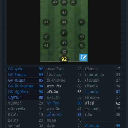
40
40
40
43
41
44
41
41
40
40
43
41
41
42
92
GK พุ่งรับ
92
เตะลูกโทษ
28
เปิดบอล
17
GK รับบอล
94
โหม่งบอล
28
ควบคุมบอล
34
GK ส่งบอล
85
ยืนตำแหน่ง
18
เลี้ยงบอล
27
GK ยืนตำแหน่ง
94
ความเร็ว
66
เข้าสกัด
34
GK ปฏิกิริยา
96
สปีดต้น
65
อ่านเกม
81
ปฏิกิริยา
88
คล่องตัว
56
เข้าปะทะ
17
จบสกอร์
28
กระโดด
90
สไลด์
62
พลังการยิง
31
ความอึด
47
ประกบตัว
17
ยิงโค้ง
19
แข็งแกร่ง
82
ดุดัน
36
ยิงไกล
20
สมดุล
46
ศักยภาพ
99
วอลเลย์
38
ส่งสั้น
28