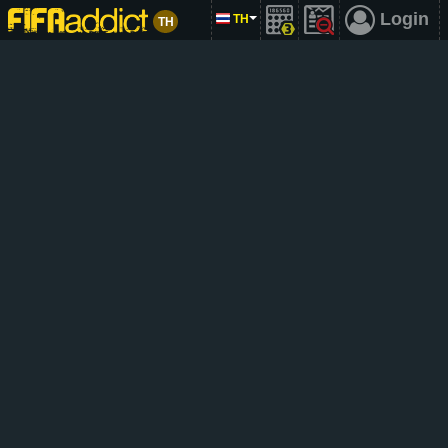
Login
TH
TH