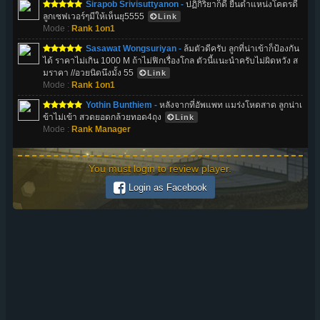
Sirapob Srivisuttyanon -
ปฏิกิริยาก็ดี ยืนตำแหน่งโคตรดี
ลูกเซฟเวอร์ๆมีให้เห็นยุ5555
Link
Mode :
Rank 1on1
Sasawat Wongsuriyan -
ล้มตัวดีครับ ลูกที่น่าเข้าก็ป้องกัน
ได้ ราคาไม่เกิน 1000 M ถ้าไม่ฟิกเรื่องโกล ตัวนี้แนะนำครับไม่ผิดหวัง ส
มราคา //อวยนิดนึงมั้ง 55
Link
Mode :
Rank 1on1
Yothin Bunthiem -
หลังจากที่อัพแพท แมร่งโหดสาด ลูกน่าเ
ข้าไม่เข้า สวดยอดกล้วยทอด4ถุง
Link
Mode :
Rank Manager
You must login to review player.
Login as Facebook