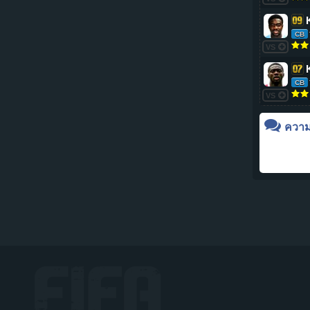
CB
VS
CB
VS
ความเ