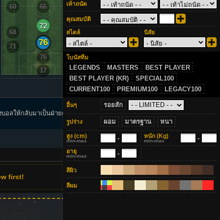
เท้าถนัด
60
66
60
คุณสมบัติ
72
68
68
สไตล์
นิสัย
76
71
71
76
โบนัสทีม
LEGENDS
MASTERS
BEST PLAYER
17
BEST PLAYER (KR)
SPECIAL100
CURRENT100
PREMIUM100
LEGACY100
รอยสัก
อื่นๆ
กลุ่ม FIFA 3 | แผน Ranking 2000+
งบอลให้กลับมาเป็นฝ่ายตนเอง
| แผน Ranking Manager | พลังแฝง
ผอม
มาตรฐาน
หนา
รูปร่าง
นักเตะ | เข้าร่วมกลุ่มได้ที่นี่
สูง
(cm)
หนัก
(Kg)
-
-
min-max
min-max
อายุ
-
min-max
สีผิว
w first!
สีผม