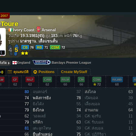
2007
 Toure
Ivory Coast
Arsenal
วันเกิด
19.3.1981(45)
สูง
183
cm
หนัก
76
Kg
รูปร่าง
มาตรฐาน
,
เสื้อแขนสั้น
CB
76
RB
71
CDM
72
4
5
England
Barclays Premier League
ังกัด
คุณสมบัติ
Positions
Create MyStaff
+
0
LW
CF
R/LF
CAM
R/LM
CM
CDM
R/LWB
R
8
62
62
62
60
66
72
68
80
จบสกอร์
37
ส่งไกล
63
74
พลังการยิง
78
เปิดบอล
39
77
ยิงโค้ง
55
เลี้ยงบอล
45
79
ยิงไกล
74
อ่านเกม
64
ล
62
วอลเลย์
34
GK พุ่งรับ
11
79
ฟรีคิก
63
GK รับบอล
11
81
เตะลูกโทษ
39
GK ส่งบอล
11
66
ยืนตำแหน่ง
75
GK ปฏิกิริยา
9