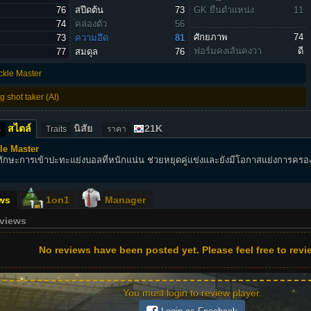
76
สปีดต้น
73
GK ยืนตำแหน่ง
11
74
คล่องตัว
56
ศักยภาพ
74
73
ความอึด
81
ฟอร์มคงเส้นคงวา
ดี
77
สมดุล
76
ckle Master
 shot taker (AI)
สไตล์
นิสัย
21K
s
Traits
ราคา
le Master
ทักษะการเข้าปะทะแย่งบอลที่หนักแน่น ช่วยหยุดคู่แข่งและยังมีโอกาสแย่งการครอ
ws
1on1
Manager
eviews
No reviews have been posted yet. Please feel free to revie
You must login to review player.