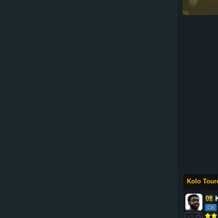
Kolo Toure
CB
VS