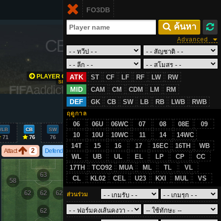
Login
FO3DB
TH
 ค้นหา
CB
/
76
Advanced
PLAYER GROWTH
ATK
ST
CF
LF
RF
LW
RW
SIMULATION
FIFA
addict.com
MID
CAM
CM
CDM
LM
RM
DEF
GK
CB
SW
LB
RB
LWB
RWB
VS
ฤดูกาล
06
06U
06WC
07
08
08E
09
/LB
CB
SW
GK
10
10U
10WC
11
14
14WC
71
76
76
17
14T
15
16
17
16EC
16TH
WB
2
2
Attact
Defend
WL
UB
UL
EL
LP
CP
CC
17TH
TCO92
MUA
ML
TL
VL
63
CL
KL02
CEL
U23
KXI
MUL
VS
58
58
62
62
62
ส่วนร่วม
62