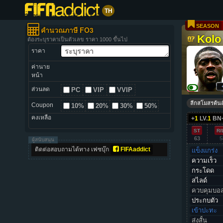
TH
SEASON
คำนวณภาษี FO3
Kolo
ต้องระบุราคาเป็นตัวเลข ราคา 1000 ขึ้นไป
ราคา
ค่านาย
หน้า
ส่วนลด
PC
VIP
VVIP
ลีกสโมสรต้นส
Coupon
10%
20%
30%
50%
คงเหลือ
+
1
LV.
1
BN
ST
R/
63
5
ผู้สนับสนุน
ติดต่อสอบถามได้ทาง เฟซบุ๊ก
FIFAaddict
แข็งแกร่ง
ความเร็ว
กระโดด
สไลด์
ควบคุมบอ
ประกบตัว
เข้าปะทะ
ส่งสั้น