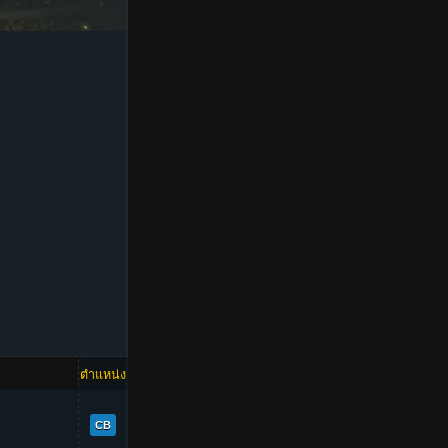
ตำแหน่ง
OVR
77
CB