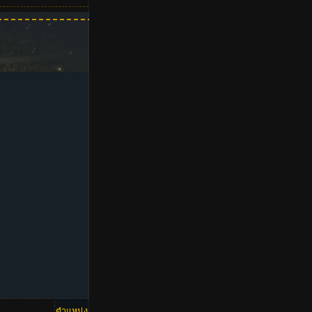
ตำแหน่ง
OVR