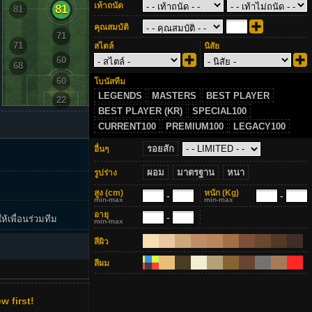
เท้าถนัด
81
81
81
คุณสมบัติ
71
71
71
สไตล์
นิสัย
60
68
68
60
โบนัสทีม
LEGENDS
MASTERS
BEST PLAYER
22
BEST PLAYER (KR)
SPECIAL100
CURRENT100
PREMIUM100
LEGACY100
รอยสัก
อื่นๆ
กลุ่ม FIFA 3 | แผน Ranking 2000+
| แผน Ranking Manager | พลังแฝง
ผอม
มาตรฐาน
หนา
รูปร่าง
นักเตะ | เข้าร่วมกลุ่มได้ที่นี่
สูง
(cm)
หนัก
(Kg)
-
-
min-max
min-max
อายุ
-
เพื่อนร่วมทีม
min-max
+1
สีผิว
สีผม
w first!