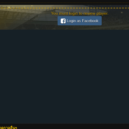
You must login to review player.
Login as Facebook
ดูกาลอื่นๆ