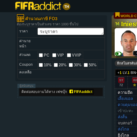
TH
WORLD C
คำนวณภาษี FO3
Inies
ต้องระบุราคาเป็นตัวเลข ราคา 1000 ขึ้นไป
ราคา
ค่านาย
หน้า
ส่วนลด
PC
VIP
VVIP
ลีกสโมสรต้นส
Coupon
10%
20%
30%
50%
คงเหลือ
+
1
LV.
1
BN
ST
R/
72
ผู้สนับสนุน
ติดต่อสอบถามได้ทาง เฟซบุ๊ก
FIFAaddict
ความอึด
เลี้ยงบอล
ควบคุมบอ
เข้าปะทะ
ส่งสั้น
จบสกอร์
ส่งไกล
ยิงไกล