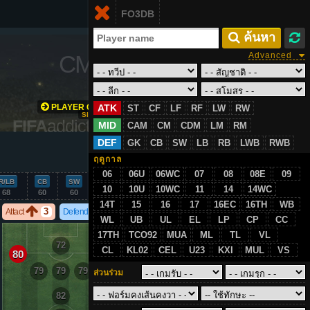
Login
FO3DB
TH
 ค้นหา
CM
/
81
Advanced
PLAYER GROWTH
ATK
ST
CF
LF
RF
LW
RW
SIMULATION
FIFA
addict.com
MID
CAM
CM
CDM
LM
RM
DEF
GK
CB
SW
LB
RB
LWB
RWB
VS
ฤดูกาล
06
06U
06WC
07
08
08E
09
R/LB
CB
SW
GK
10
10U
10WC
11
14
14WC
68
60
60
22
14T
15
16
17
16EC
16TH
WB
3
2
Attact
Defend
WL
UB
UL
EL
LP
CP
CC
17TH
TCO92
MUA
ML
TL
VL
72
CL
KL02
CEL
U23
KXI
MUL
VS
80
80
79
79
79
ส่วนร่วม
82