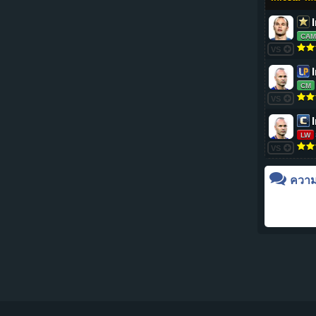
CAM
VS
CM
VS
LW
VS
ความเ