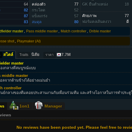
64
คล่องตัว
77
GK ยืนตำแหน่ง
18
ง
82
กระโดด
52
ศักยภาพ
77
87
แข็งแกร่ง
57
ฟอร์มคงเส้นคงวา
ดี
83
สมดุล
80
,
,
,
dfielder master
Pass middle master
Match controller
Drible master
,
esse shot
Playmaker (AI)
สไตล์
นิสัย
7.7M
s
Traits
ราคา
ielder master
กองกลางที่สมบูรณ์แบบ
 middle master
บอลจากด้านข้างได้อย่างแม่นยำ
h controller
ศูนย์กลางของทีมคอยประสานงานกับเพื่อนร่วมทีม และสร้างโอกาสในการทำประตูให้
ws
1on1
Manager
eviews
No reviews have been posted yet. Please feel free to revie