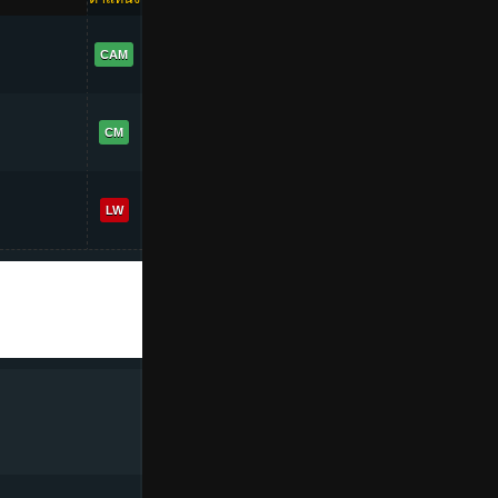
90
CAM
89
CM
89
LW
+15