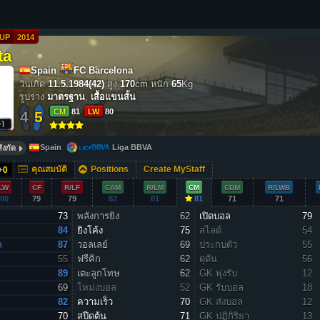
UP
2014
ta
Spain
FC Barcelona
วันเกิด
11.5.1984(42)
สูง
170
cm
หนัก
65
Kg
รูปร่าง
มาตรฐาน
,
เสื้อแขนสั้น
CM
81
LW
80
4
5
Spain
Liga BBVA
ังกัด
คุณสมบัติ
Positions
Create MyStaff
+
0
LW
CF
R/LF
CAM
R/LM
CM
CDM
R/LWB
80
79
79
82
81
81
71
71
73
พลังการยิง
62
เปิดบอล
79
84
ยิงโค้ง
75
สไลด์
54
ล
87
วอลเลย์
69
ประกบตัว
55
55
ฟรีคิก
62
ดุดัน
56
89
เตะลูกโทษ
62
GK พุ่งรับ
12
69
โหม่งบอล
52
GK รับบอล
18
82
ความเร็ว
70
GK ส่งบอล
12
70
สปีดต้น
71
GK ปฏิกิริยา
13