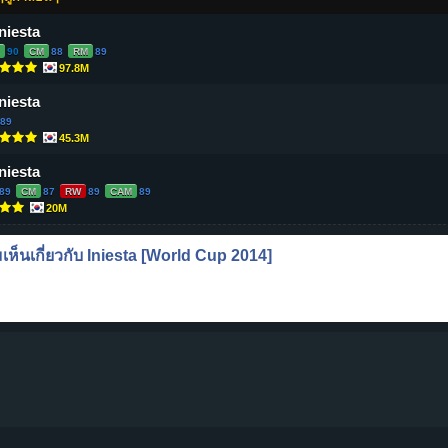
Iniesta
90
CM
88
RM
89
97.8M
Iniesta
89
45.3M
Iniesta
89
CM
87
RW
89
CAM
89
20M
ห็นเกี่ยวกับ
Iniesta
[World Cup 2014]