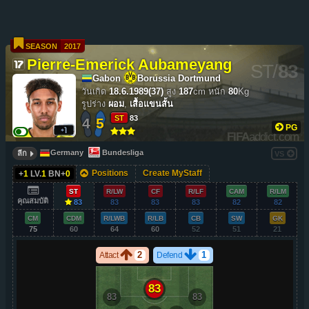
SEASON
2017
Pierre-Emerick Aubameyang
ST
/
83
Gabon
Borussia Dortmund
วันเกิด
18.6.1989(37)
สูง
187
cm
หนัก
80
Kg
รูปร่าง
ผอม
,
เสื้อแขนสั้น
ST
83
4
5
PG
FIFA
addict.com
Germany
Bundesliga
ลีก
VS
Positions
Create MyStaff
+
1
LV.
1
BN+
0
ST
R/LW
CF
R/LF
CAM
R/LM
คุณสมบัติ
83
83
83
83
82
82
CM
CDM
R/LWB
R/LB
CB
SW
GK
75
60
64
60
52
51
21
2
1
Attact
Defend
83
83
83