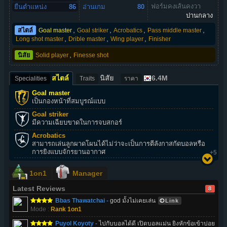
ฟอร์มคงเส้นคงวา
ยืนตำแหน่ง
86
อ่านเกม
80
ปานกลาง
,
,
,
,
สไตล์
Goal master
Goal striker
Acrobatics
Pass middle master
,
,
,
Long shot master
Drible master
Wing player
Finisher
,
นิสัย
Solid player
Finesse shot
สไตล์
นิสัย
6.4M
Specialities
Traits
ราคา
Goal master
เป็นกองหน้าที่สมบูรณ์แบบ
Goal striker
มีความเฉียบขาดในการจบสกอร์
Acrobatics
สามารถเล่นลูกผาดโผนได้ไม่ว่าจะเป็นการตีลังกาสกัดบอลหรือ
การยิงแบบจักรยานอากาศ
+5
1on1
Manager
Latest Reviews
8
Bbas Thawatchai -
god มั้งไม่เคยเล่น
Link
Mode :
Rank 1on1
Puyol Koyoty -
ไปกับบอลได้ดี เปิดบอลแม่น ยิงหักข้อเข้าบ่อย