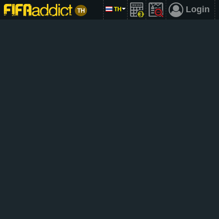
Login
TH
TH