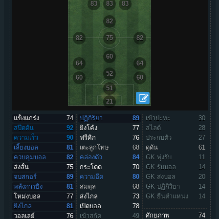
83
83
83
82
82
75
82
60
64
64
52
60
60
51
21
แข็งแกร่ง
74
ปฏิกิริยา
89
เข้าปะทะ
30
สปีดต้น
92
ยิงโค้ง
77
สไลด์
28
ความเร็ว
90
ฟรีคิก
76
ประกบตัว
27
เลี้ยงบอล
81
เตะลูกโทษ
68
ดุดัน
61
ควบคุมบอล
82
คล่องตัว
84
GK พุ่งรับ
11
ส่งสั้น
75
กระโดด
70
GK รับบอล
14
จบสกอร์
89
ความอึด
80
GK ส่งบอล
20
พลังการยิง
81
สมดุล
68
GK ปฏิกิริยา
14
โหม่งบอล
77
ส่งไกล
73
GK ยืนตำแหน่ง
14
ยิงไกล
81
เปิดบอล
78
ศักยภาพ
74
วอลเลย์
76
เข้าสกัด
49