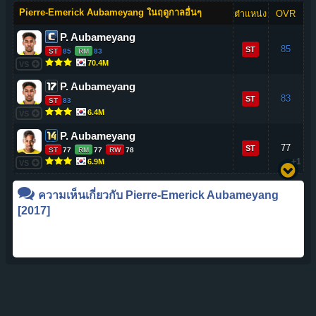
Pierre-Emerick Aubameyang ในฤดูกาลอื่นๆ
ตำแหน่ง
OVR
P. Aubameyang
85
ST
ST
85
RM
83
70.4M
VS
P. Aubameyang
83
ST
ST
83
6.4M
VS
P. Aubameyang
77
ST
ST
77
RM
77
RW
78
+1
6.9M
VS
ความเห็นเกี่ยวกับ
Pierre-Emerick Aubameyang
[2017]