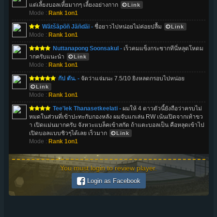
แต่เลี้ยงบอลเหี้ยมากๆ เลี้ยงอย่างกาก
Link
Mode :
Rank 1on1
Wãtšãpõñ Jãñdãï -
ชื่อยาวไปหน่อยไม่ค่อยปลื้ม
Link
Mode :
Rank 1on1
Nuttanapong Soonsakul -
เร็วคมแข็งกระชากทีนี่หลุดโหดม
ากครับแนะนำ
Link
Mode :
Rank 1on1
กัป ตัน. -
จัดว่าแจ่มนะ 7.5/10 ยิงหลดกรอบไปหน่อย
Link
Mode :
Rank 1on1
Tee'lek Thanasetkeelati -
ผมให้ 4 ดาวตัวนี้ยังถือว่าครบไม่
หมดในส่วนที่เข้าปะทะกับกองหลัง ผมจับแกเล่น RW เน้นเปิดจากเท้าขว
า เปิดแม่นมากครับ จังหวะแบล็คเข้าสกัด ถ้าแตะบอลเป็น คือหลุดเข้าไป
เปิดบอลแบบชิวๆได้เลย เร็วมาก
Link
Mode :
Rank 1on1
You must login to review player.
Login as Facebook