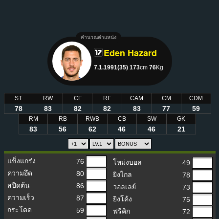
คำนวณตำแหน่ง
Eden Hazard
7.1.1991(35)
173
cm
76
Kg
ST
RW
CF
RF
CAM
CM
CDM
78
83
82
82
83
77
59
RM
RB
RWB
CB
SW
GK
83
56
62
46
46
21
แข็งแกร่ง
76
โหม่งบอล
49
ความอึด
80
ยิงไกล
78
สปีดต้น
86
วอลเลย์
73
ความเร็ว
87
ยิงโค้ง
75
กระโดด
59
ฟรีคิก
72