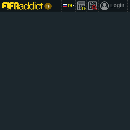
Login
TH
TH