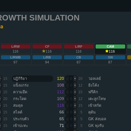
ROWTH SIMULATION
na
L/RW
CF
L/RF
CAM
116
116
116
116
L/RWB
L/RB
CB
SW
97
94
87
87
120
ปฏิกิริยา
วอลเลย์
+
15
-
0
+
20
108
แข็งแกร่ง
ยิงโค้ง
+
15
-
0
+
12
112
ความอึด
ฟรีคิก
+
15
-
0
+
15
109
กระโดด
เตะลูกโทษ
+
20
-
0
+
12
118
สมดุล
เข้าสกัด
+
15
-
0
+
15
66
สไลด์
ดุดัน
+
15
-
0
+
5
65
ประกบตัว
GK ส่งบอล
+
15
-
0
+
5
71
เข้าปะทะ
GK พุ่งรับ
+
15
-
0
+
5