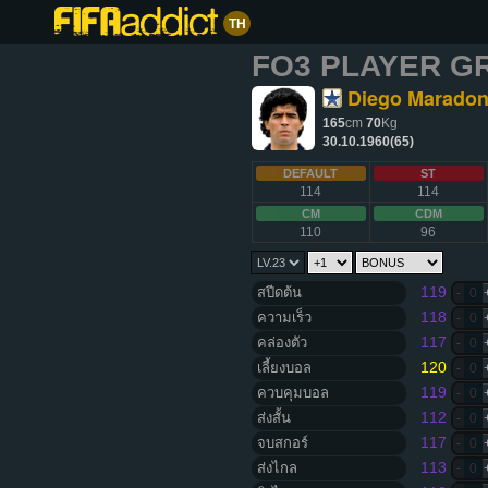
TH
FO3 PLAYER G
Diego Marado
165
cm
70
Kg
30.10.1960(65)
DEFAULT
ST
114
114
CM
CDM
110
96
119
สปีดต้น
-
0
118
ความเร็ว
-
0
117
คล่องตัว
-
0
120
เลี้ยงบอล
-
0
119
ควบคุมบอล
-
0
112
ส่งสั้น
-
0
117
จบสกอร์
-
0
113
ส่งไกล
-
0