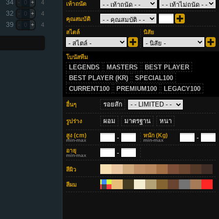
34
-
0
+
4
เท้าถนัด
32
-
0
+
4
คุณสมบัติ
39
-
0
+
4
สไตล์
นิสัย
โบนัสทีม
LEGENDS
MASTERS
BEST PLAYER
BEST PLAYER (KR)
SPECIAL100
CURRENT100
PREMIUM100
LEGACY100
รอยสัก
อื่นๆ
ผอม
มาตรฐาน
หนา
รูปร่าง
สูง
(cm)
หนัก
(Kg)
-
-
min-max
min-max
อายุ
-
min-max
สีผิว
สีผม