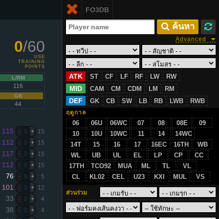
Login
FO3DB
TH
 ค้นหา
Advanced
0
/60
USE
TRAINING
POINTS
ATK
ST
CF
LF
RF
LW
RW
L/RM
116
MID
CAM
CM
CDM
LM
RM
GK
DEF
GK
CB
SW
LB
RB
LWB
RWB
44
ฤดูกาล
06
06U
06WC
07
08
08E
09
115
-
0
+
15
10
10U
10WC
11
14
14WC
112
-
0
+
15
14T
15
16
17
16EC
16TH
WB
117
-
0
+
15
WL
UB
UL
EL
LP
CP
CC
112
-
0
+
15
17TH
TCO92
MUA
ML
TL
VL
76
-
0
+
5
CL
KL02
CEL
U23
KXI
MUL
VS
101
-
0
+
12
ส่วนร่วม
33
-
0
+
4
38
-
0
+
4