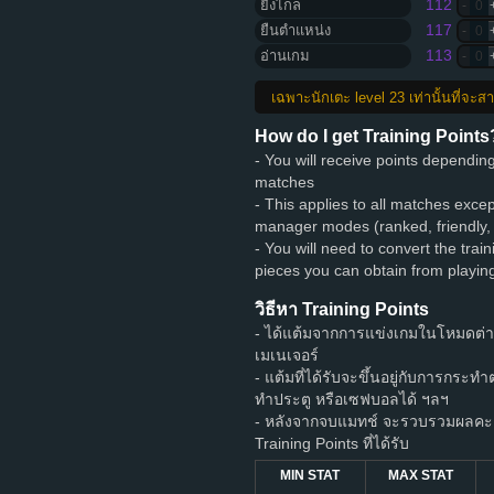
112
ยิงไกล
-
0
117
ยืนตำแหน่ง
-
0
113
อ่านเกม
-
0
เฉพาะนักเตะ level 23 เท่านั้นที่จะ
How do I get Training Points
- You will receive points dependi
matches
- This applies to all matches exce
manager modes (ranked, friendly,
- You will need to convert the train
pieces you can obtain from playi
วิธีหา Training Points
- ได้แต้มจากการแข่งเกมในโหมดต่
เมเนเจอร์
- แต้มที่ได้รับจะขึ้นอยู่กับการกระท
ทำประตู หรือเซฟบอลได้ ฯลฯ
- หลังจากจบแมทช์ จะรวบรวมผลคะแ
Training Points ที่ได้รับ
MIN STAT
MAX STAT