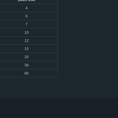
EACH STAT
4
5
7
10
12
15
20
30
60