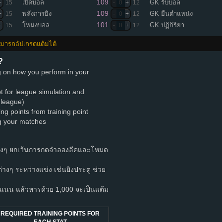
109
เปิดบอล
GK รับบอล
+
15
-
0
+
12
109
พลังการยิง
GK ยืนตำแหน่ง
+
15
-
0
+
12
101
โหม่งบอล
GK ปฏิกิริยา
+
15
-
0
+
12
สามารถอัปเกรดแต้มได้
?
ng on how you perform in your
pt for league simulation and
 league)
ing points from training point
ng your matches
างๆ ยกเว้นการกดจำลองลีคและโหมด
ำต่างๆ ระหว่างแข่ง เช่นยิงประตู ช่วย
นน แล้วหารด้วย 1,000 จะเป็นแต้ม
REQUIRED TRAINING POINTS FOR