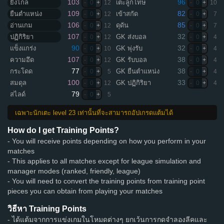
103
96
ยิงไกล
เตะลูกโทษ
-
0
+
12
-
0
+
10
109
82
ยืนตำแหน่ง
เข้าสกัด
-
0
+
12
-
0
+
7
106
85
อ่านเกม
ดุดัน
-
0
+
12
-
0
+
7
107
32
ปฏิกิริยา
GK ส่งบอล
-
0
+
12
-
0
+
4
90
32
แข็งแกร่ง
GK พุ่งรับ
-
0
+
10
-
0
+
4
107
38
ความอึด
GK รับบอล
-
0
+
12
-
0
+
4
77
38
กระโดด
GK ยืนตำแหน่ง
-
0
+
5
-
0
+
4
100
33
สมดุล
GK ปฏิกิริยา
-
0
+
12
-
0
+
4
79
สไลด์
-
0
+
5
เฉพาะนักเตะ level 23 เท่านั้นที่จะสามารถอัปเกรดแต้มได้
How do I get Training Points?
- You will receive points depending on how you perform in your
matches
- This applies to all matches except for league simulation and
manager modes (ranked, friendly, league)
- You will need to convert the training points from training point
pieces you can obtain from playing your matches
วิธีหา Training Points
- ได้แต้มจากการแข่งเกมในโหมดต่างๆ ยกเว้นการกดจำลองลีคและ