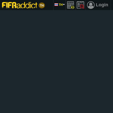
Login
TH
TH