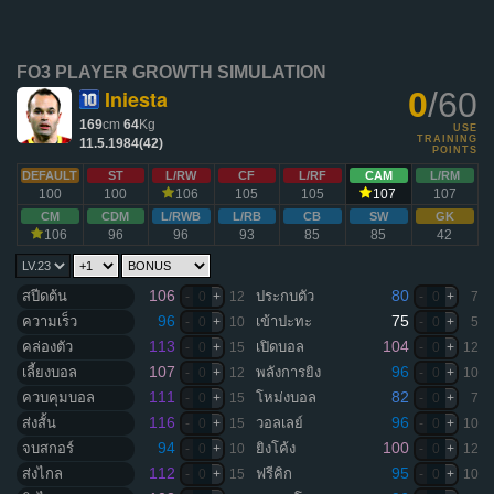
FO3 PLAYER GROWTH SIMULATION
Iniesta
0
/60
169
cm
64
Kg
USE
TRAINING
11.5.1984(42)
POINTS
DEFAULT
ST
L/RW
CF
L/RF
CAM
L/RM
100
100
106
105
105
107
107
CM
CDM
L/RWB
L/RB
CB
SW
GK
106
96
96
93
85
85
42
106
80
สปีดต้น
ประกบตัว
-
0
+
12
-
0
+
7
96
75
ความเร็ว
เข้าปะทะ
-
0
+
10
-
0
+
5
113
104
คล่องตัว
เปิดบอล
-
0
+
15
-
0
+
12
107
96
เลี้ยงบอล
พลังการยิง
-
0
+
12
-
0
+
10
111
82
ควบคุมบอล
โหม่งบอล
-
0
+
15
-
0
+
7
116
96
ส่งสั้น
วอลเลย์
-
0
+
15
-
0
+
10
94
100
จบสกอร์
ยิงโค้ง
-
0
+
10
-
0
+
12
112
95
ส่งไกล
ฟรีคิก
-
0
+
15
-
0
+
10