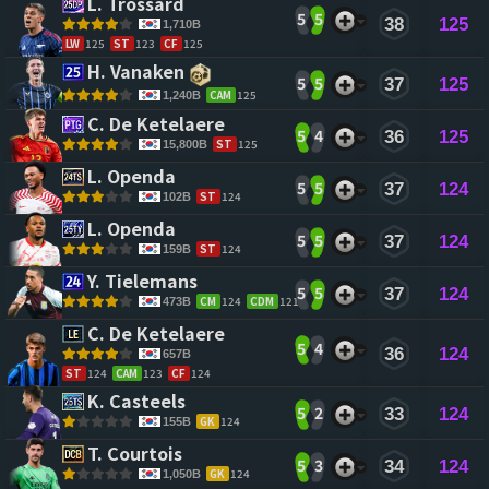
L. Trossard 
5
5
38
125
1,710B
LW
125
ST
123
CF
125
H. Vanaken 
5
5
37
125
CAM
125
1,240B
C. De Ketelaere 
5
4
36
125
ST
125
15,800B
L. Openda 
5
5
37
124
ST
124
102B
L. Openda 
5
5
37
124
ST
124
159B
Y. Tielemans 
5
5
37
124
CM
124
CDM
121
473B
C. De Ketelaere 
5
4
36
124
657B
ST
124
CAM
123
CF
124
K. Casteels 
5
2
33
124
GK
124
155B
T. Courtois 
5
3
34
124
GK
124
1,050B