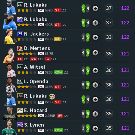
R. Lukaku 
5
4
37
122
ST
122
552B
R. Lukaku 
5
4
37
122
ST
122
490B
N. Jackers 
2
5
33
122
GK
121
295B
D. Mertens 
4
5
35
121
83.7B
CF
121
RW
121
LW
121
A. Witsel 
4
5
36
121
CDM
121
323B
L. Openda 
5
5
36
121
ST
121
313B
R. Lukaku 
5
4
36
121
ST
121
220B
E. Hazard 
5
5
35
121
LW
121
2,950B
S. Lynen 
3
5
35
121
CDM
121
175B