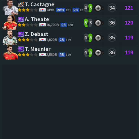
T. Castagne 
4
5
34
121
RWB
121
RB
121
149B
A. Theate 
5
3
36
120
CB
120
16,700B
Z. Debast 
4
5
35
119
CB
119
1,020B
T. Meunier 
4
5
36
119
RB
119
2,560B