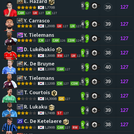
E. Hazard 
5
5
127
39
1,770B
CAM
127
LW
127
LM
127
Y. Carrasco 
4
5
39
127
LW
127
LM
127
1,200B
Y. Tielemans 
5
5
39
127
CM
127
CAM
126
CDM
124
D. Lukébakio 
5
3
38
127
RW
127
LW
127
2,300B
K. De Bruyne 
5
5
40
127
CAM
127
2,100B
Y. Tielemans 
5
5
39
127
CM
127
CDM
124
2,120B
T. Courtois 
5
3
36
127
GK
127
14,300B
R. Lukaku 
5
4
39
127
ST
127
5,740B
C. De Ketelaere 
5
4
38
127
CAM
127
RW
126
1,290B