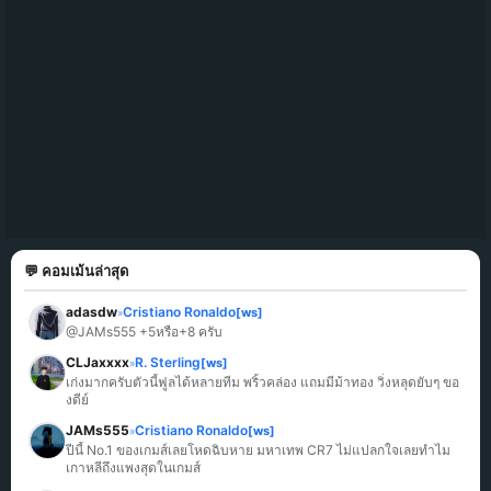
💬 คอมเม้นล่าสุด
adasdw
Cristiano Ronaldo
[ws]
»
@JAMs555 +5หรือ+8 ครับ
CLJaxxxx
R. Sterling
[ws]
»
เก่งมากครับตัวนี้ฟูลได้หลายทีม พริ้วคล่อง แถมมีม้าทอง วิ่งหลุดยับๆ ขอ
งดีย์
JAMs555
Cristiano Ronaldo
[ws]
»
ปีนี้ No.1 ของเกมส์เลยโหดฉิบหาย มหาเทพ CR7 ไม่แปลกใจเลยทำไม
เกาหลีถึงแพงสุดในเกมส์