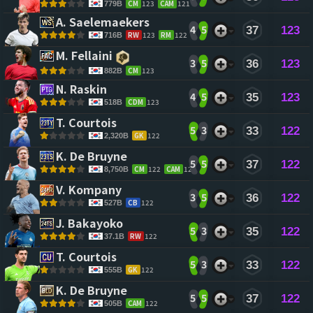
CM
123
CAM
121
779B
A. Saelemaekers 
4
5
37
123
RW
123
RM
122
716B
M. Fellaini 
3
5
36
123
CM
123
882B
N. Raskin 
4
5
35
123
CDM
123
518B
T. Courtois 
5
3
33
122
GK
122
2,320B
K. De Bruyne 
5
5
37
122
CM
122
CAM
122
8,750B
V. Kompany 
3
5
36
122
CB
122
527B
J. Bakayoko 
5
3
35
122
RW
122
37.1B
T. Courtois 
5
3
33
122
GK
122
555B
K. De Bruyne 
5
5
37
122
CAM
122
505B