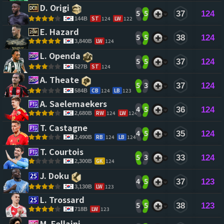
D. Origi 
5
5
37
124
ST
124
LW
122
144B
E. Hazard 
5
5
38
124
LW
124
3,840B
L. Openda 
5
5
37
124
ST
124
527B
A. Theate 
5
3
37
124
CB
124
LB
123
584B
A. Saelemaekers 
4
5
36
124
RW
124
LW
124
2,680B
T. Castagne 
4
5
35
124
RB
124
LB
124
2,490B
T. Courtois 
5
3
33
124
GK
124
2,300B
J. Doku 
4
5
37
123
LW
123
3,130B
L. Trossard 
5
5
38
123
LW
123
718B
M. Fellaini 