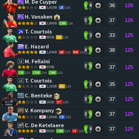
M. De Cuyper 
5
4
36
126
LB
126
2,810B
H. Vanaken 
5
5
37
126
CAM
126
2,880B
T. Courtois 
5
3
33
125
GK
125
887B
E. Hazard 
4
5
38
125
LW
125
RW
125
1,640B
M. Fellaini 
3
5
37
125
970B
CM
125
CDM
124
CAM
123
T. Courtois 
5
3
35
125
GK
125
1,320B
C. Benteke 
3
5
37
125
ST
125
161B
V. Kompany 
3
5
37
125
CB
125
2,060B
C. De Ketelaere 
5
4
37
125
CAM
125
CF
125
855B