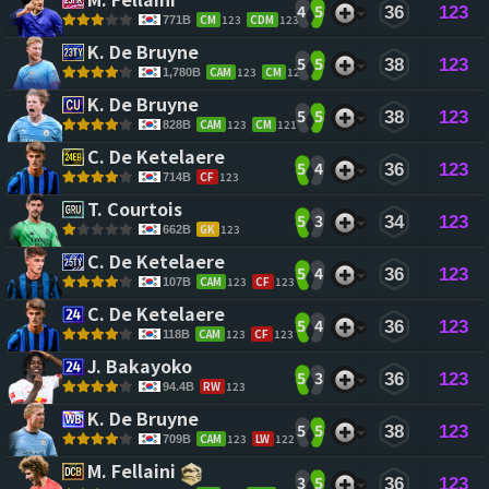
4
5
36
123
CM
123
CDM
123
771B
K. De Bruyne 
5
5
38
123
CAM
123
CM
122
1,780B
K. De Bruyne 
5
5
38
123
CAM
123
CM
121
828B
C. De Ketelaere 
5
4
36
123
CF
123
714B
T. Courtois 
5
3
34
123
GK
123
662B
C. De Ketelaere 
5
4
36
123
CAM
123
CF
123
107B
C. De Ketelaere 
5
4
36
123
CAM
123
CF
123
118B
J. Bakayoko 
5
3
36
123
RW
123
94.4B
K. De Bruyne 
5
5
38
123
CAM
123
LW
122
709B
M. Fellaini 
3
5
36
123