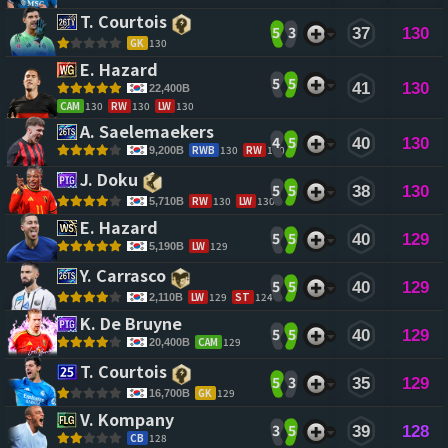
T. Courtois 
5
3
37
130
GK
130
E. Hazard 
5
5
41
130
22,400B
CAM
130
RW
130
LW
130
A. Saelemaekers 
4
5
40
130
RWB
130
RW
130
9,200B
J. Doku 
5
5
38
130
RW
130
LW
130
5,710B
E. Hazard 
5
5
40
129
LW
129
5,190B
Y. Carrasco 
5
5
40
129
LW
129
ST
124
2,110B
K. De Bruyne 
5
5
40
129
CAM
129
20,400B
T. Courtois 
5
3
35
129
GK
129
16,700B
V. Kompany 
3
5
39
128
CB
128