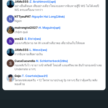
JAMs555
Z. Ibrahimović
[spt]
»
อย่างอื่นดีหมด เสียอย่างเดียวโหม่งบอลกากฉิบหายสู้ปี WS ไม่ได้เลยปี 
WS ครบเครื่องมากกว่า
NTTyeuPAT
Nguyễn Hai Long
[26vb]
»
Ngon
mutrongtoi2027
H. Maguire
[spt]
»
chậm quá
sss22
S. Eto'o
[ws]
»
แม่งเก่งชิปหาย กด W แทงตัวเดียวพอ เดี๋ยวมันเก็บให้หมด
JAMs555
L. Messi
[ws]
»
กากฉิบหายเสียดายเงิน
CucuCucurella
N. Schlotterbeck
[26ts]
»
กองหลังวิ่งไว ขายาวเข้าสกัดดี โหม่งดี แถมสกิลแรด ฝันร้ายกองหน้าเลย 
Underrate มากๆ
Gojo
T. Courtois
[boe21]
»
โครตเซฟเลยครับ +12 ใครหานายประตู fp กลางๆ ถือว่าคุ้มครับ พลัง
ทองด้วย