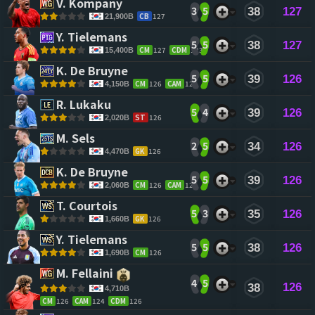
V. Kompany 
3
5
38
127
CB
127
21,900B
Y. Tielemans 
5
5
38
127
CM
127
CDM
123
15,400B
K. De Bruyne 
5
5
39
126
CM
126
CAM
126
4,150B
R. Lukaku 
5
4
39
126
ST
126
2,020B
M. Sels 
2
5
34
126
GK
126
4,470B
K. De Bruyne 
5
5
39
126
CM
126
CAM
126
2,060B
T. Courtois 
5
3
35
126
GK
126
1,660B
Y. Tielemans 
5
5
38
126
CM
126
1,690B
M. Fellaini 
4
5
126
38
4,710B
CM
126
CAM
124
CDM
126