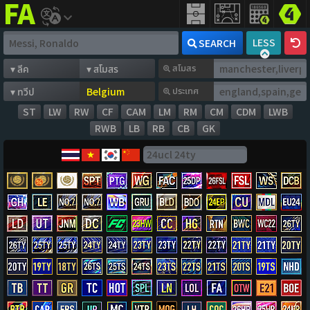
FIFA
addict
LESS
SEARCH
สโมสร
ประเทศ
ST
LW
RW
CF
CAM
LM
RM
CM
CDM
LWB
RWB
LB
RB
CB
GK