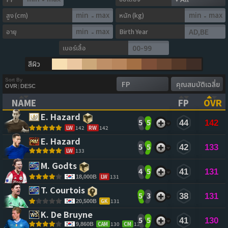
สูง (cm)
หนัก (kg)
-
-
อายุ
Birth Year
-
เบอร์เสื้อ
สีผิว
Sort By
OVR
|
DESC
NAME
FP
OVR
(CLICK TO CLEAR SORTING)
(CLICK TO
(CL
E. Hazard 
5
5
44
142
LW
142
RW
142
E. Hazard 
5
5
42
133
LW
133
M. Godts 
4
5
41
131
LW
131
18,000B
T. Courtois 
5
3
38
131
GK
131
20,500B
K. De Bruyne 
5
5
41
130
CAM
130
CM
130
9,860B