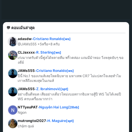
💬 คอมเม้นล่าสุด
adasdw
Cristiano Ronaldo
[ws]
»
@JAMs555 +5หรือ+8 ครับ
CLJaxxxx
R. Sterling
[ws]
»
เก่งมากครับตัวนี้ฟูลได้หลายทีม พริ้วคล่อง แถมมีม้าทอง วิ่งหลุดยับๆ ขอ
งดีย์
JAMs555
Cristiano Ronaldo
[ws]
»
ปีนี้ No.1 ของเกมส์เลยโหดฉิบหาย มหาเทพ CR7 ไม่แปลกใจเลยทำไม
เกาหลีถึงแพงสุดในเกมส์
JAMs555
Z. Ibrahimović
[spt]
»
อย่างอื่นดีหมด เสียอย่างเดียวโหม่งบอลกากฉิบหายสู้ปี WS ไม่ได้เลยปี 
WS ครบเครื่องมากกว่า
NTTyeuPAT
Nguyễn Hai Long
[26vb]
»
Ngon
mutrongtoi2027
H. Maguire
[spt]
»
chậm quá