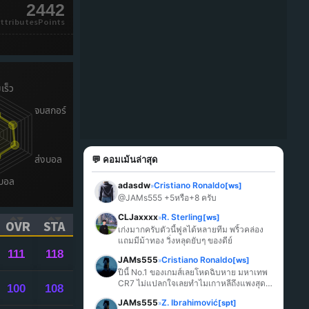
2442
ttributesPoints
💬 คอมเม้นล่าสุด
adasdw
Cristiano Ronaldo
[ws]
»
@JAMs555 +5หรือ+8 ครับ
CLJaxxxx
R. Sterling
[ws]
»
OVR
STA
เก่งมากครับตัวนี้ฟูลได้หลายทีม พริ้วคล่อง 
ICK TO SORT ASCENDING)
(CLICK TO SORT ASCENDING)
(CLICK TO SORT ASCENDING)
แถมมีม้าทอง วิ่งหลุดยับๆ ของดีย์
111
118
JAMs555
Cristiano Ronaldo
[ws]
»
ปีนี้ No.1 ของเกมส์เลยโหดฉิบหาย มหาเทพ 
CR7 ไม่แปลกใจเลยทำไมเกาหลีถึงแพงสุด
100
108
ในเกมส์
JAMs555
Z. Ibrahimović
[spt]
»