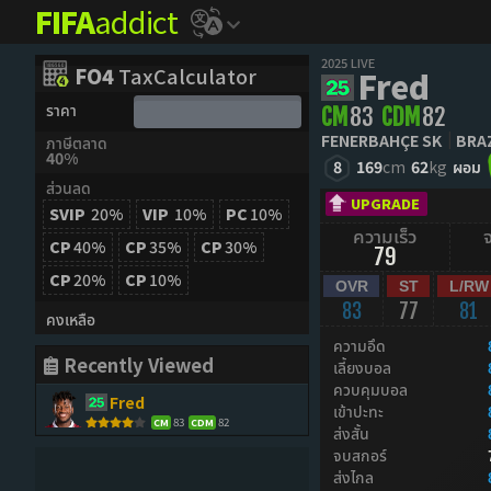
FIFA
addict
2025 LIVE
FO4
TaxCalculator
Fred
ราคา
CM
83
CDM
82
FENERBAHÇE SK
BRA
ภาษีตลาด
40%
8
169
cm
62
kg
ผอม
ส่วนลด
UPGRADE
SVIP
20%
VIP
10%
PC
10%
ความเร็ว
CP
40%
CP
35%
CP
30%
79
CP
20%
CP
10%
OVR
ST
L/RW
83
77
81
คงเหลือ
ความอึด
Recently Viewed
เลี้ยงบอล
ควบคุมบอล
Fred
เข้าปะทะ
83
82
CM
CDM
ส่งสั้น
จบสกอร์
ส่งไกล