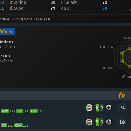
เตะลูกโทษ
แข็งแกร่ง
80
69
73
เปิดบอล
ดุดัน
81
79
86
A
dden)
Long Shot Taker (AI)
ตินักเตะ
idden)
ลงานส่วนตัว
 (AI)
่อมีโอกาส
FP
ASCENDING)
TO SORT ASCENDING)
(CL
5
4
24
CDM
114
CM
114
CAM
112
5
3
19
CM
103
CDM
102