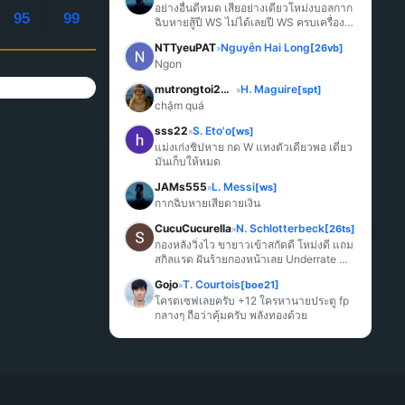
อย่างอื่นดีหมด เสียอย่างเดียวโหม่งบอลกาก
95
99
ฉิบหายสู้ปี WS ไม่ได้เลยปี WS ครบเครื่อง
มากกว่า
NTTyeuPAT
Nguyễn Hai Long
[26vb]
»
Ngon
mutrongtoi2027
H. Maguire
[spt]
»
chậm quá
sss22
S. Eto'o
[ws]
»
แม่งเก่งชิปหาย กด W แทงตัวเดียวพอ เดี๋ยว
มันเก็บให้หมด
JAMs555
L. Messi
[ws]
»
กากฉิบหายเสียดายเงิน
CucuCucurella
N. Schlotterbeck
[26ts]
»
กองหลังวิ่งไว ขายาวเข้าสกัดดี โหม่งดี แถม
สกิลแรด ฝันร้ายกองหน้าเลย Underrate 
มากๆ
Gojo
T. Courtois
[boe21]
»
โครตเซฟเลยครับ +12 ใครหานายประตู fp 
กลางๆ ถือว่าคุ้มครับ พลังทองด้วย