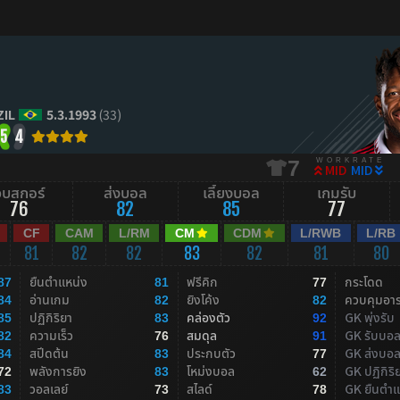
ZIL
5.3.1993
(33)
5
4
WORKRATE
7
MID
MID
จบสกอร์
ส่งบอล
เลี้ยงบอล
เกมรับ
76
82
85
77
CF
CAM
L/RM
CM
CDM
L/RWB
L/RB
81
82
82
83
82
81
80
ยืนตำแหน่ง
ฟรีคิก
กระโดด
87
81
77
อ่านเกม
ยิงโค้ง
ควบคุมอา
84
82
82
ปฏิกิริยา
คล่องตัว
GK พุ่งรับ
85
83
92
ความเร็ว
สมดุล
GK รับบอ
82
76
91
สปีดต้น
ประกบตัว
GK ส่งบอ
84
83
77
พลังการยิง
โหม่งบอล
GK ปฏิกิริ
72
83
62
วอลเลย์
สไลด์
GK ยืนตำแ
83
73
78