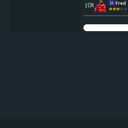
Fred
CM