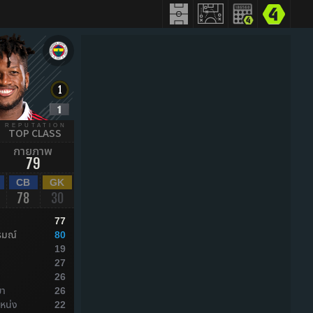
REPUTATION
TOP CLASS
กายภาพ
79
CB
GK
78
30
77
รมณ์
80
19
ล
27
ล
26
ยา
26
หน่ง
22