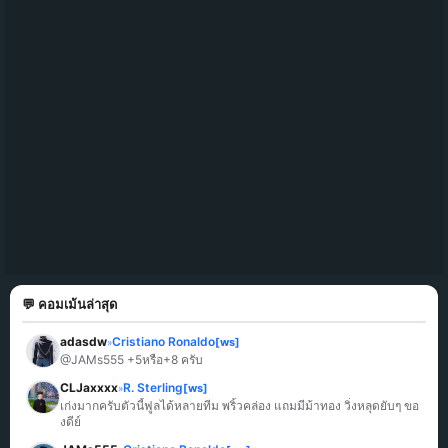
💬 คอมเม้นล่าสุด
adasdw
Cristiano Ronaldo
[ws]
»
@JAMs555 +5หรือ+8 ครับ
CLJaxxxx
R. Sterling
[ws]
»
เก่งมากครับตัวนี้ฟูลได้หลายทีม พริ้วคล่อง แถมมีม้าทอง วิ่งหลุดยับๆ ขอ
งดีย์