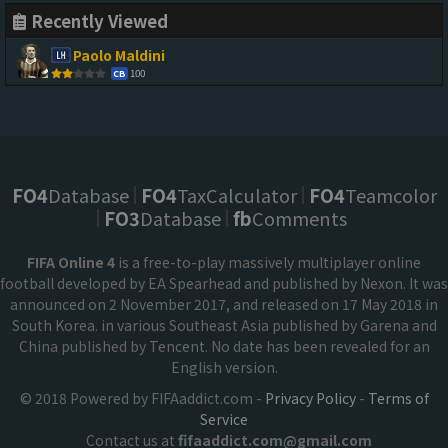
Recently Viewed
Paolo Maldini
100
CB
FO4
Database
FO4
TaxCalculator
FO4
Teamcolor
FO3
Database
fb
Comments
FIFA Online 4
is a free-to-play massively multiplayer online
football developed by EA Spearhead and published by Nexon. It was
announced on 2 November 2017, and released on 17 May 2018 in
South Korea. in various Southeast Asia published by Garena and
China published by Tencent. No date has been revealed for an
English version.
© 2018 Powered by FIFAaddict.com -
Privacy Policy
-
Terms of
Service
Contact us at
fifaaddict.com@gmail.com