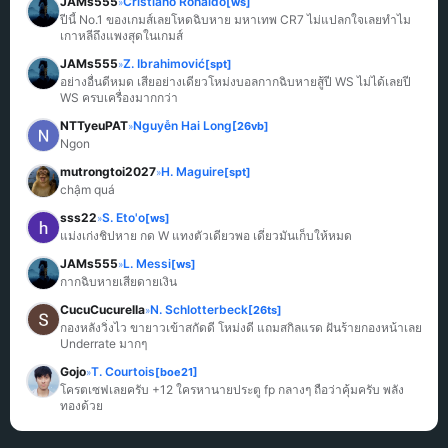
JAMs555
Cristiano Ronaldo
[ws]
»
ปีนี้ No.1 ของเกมส์เลยโหดฉิบหาย มหาเทพ CR7 ไม่แปลกใจเลยทำไม
เกาหลีถึงแพงสุดในเกมส์
JAMs555
Z. Ibrahimović
[spt]
»
อย่างอื่นดีหมด เสียอย่างเดียวโหม่งบอลกากฉิบหายสู้ปี WS ไม่ได้เลยปี 
WS ครบเครื่องมากกว่า
NTTyeuPAT
Nguyễn Hai Long
[26vb]
»
Ngon
mutrongtoi2027
H. Maguire
[spt]
»
chậm quá
sss22
S. Eto'o
[ws]
»
แม่งเก่งชิปหาย กด W แทงตัวเดียวพอ เดี๋ยวมันเก็บให้หมด
JAMs555
L. Messi
[ws]
»
กากฉิบหายเสียดายเงิน
CucuCucurella
N. Schlotterbeck
[26ts]
»
กองหลังวิ่งไว ขายาวเข้าสกัดดี โหม่งดี แถมสกิลแรด ฝันร้ายกองหน้าเลย 
Underrate มากๆ
Gojo
T. Courtois
[boe21]
»
โครตเซฟเลยครับ +12 ใครหานายประตู fp กลางๆ ถือว่าคุ้มครับ พลัง
ทองด้วย