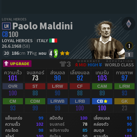
LOYAL HEROES
Paolo Maldini
CB
100
LOYAL HEROES
ITALY
26.6.1968
(58)
20
186
cm
77
kg
ผอม
4
5
WORKRATE
REPUTATION
3
UPGRADE
MID
HIGH
WORLD CLASS
ความเร็ว
จบสกอร์
ส่งบอล
เลี้ยงบอล
เกมรับ
กายภาพ
101
73
90
92
103
97
OVR
ST
L/RW
CF
CAM
L/RM
100
88
90
88
89
93
CM
CDM
L/RWB
L/RB
CB
GK
93
99
99
100
100
23
แข็งแกร่ง
สปีดต้น
เลี้ยงบอล
99
100
91
ความเร็ว
จบสกอร์
คล่องตัว
102
78
90
กระโดด
พลังการยิง
สมดุล
98
85
95
สไลด์
ยิงไกล
ความอึด
100
50
103