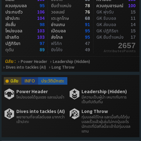
ควบคุมบอล
ยืนตำแหน่ง
ควบคุมอารมณ์
95
78
100
ประกบตัว
วอลเลย์
GK พุ่งรับ
106
76
15
เข้าปะทะ
เตะลูกโทษ
GK รับบอล
104
68
11
ส่งสั้น
อ่านเกม
GK ส่งบอล
98
91
14
โหม่งบอล
เปิดบอล
GK ปฏิกิริยา
103
95
15
เข้าสกัด
ส่งไกล
GK ยืนตำแหน่ง
103
95
17
ปฏิกิริยา
ฟรีคิก
97
47
2657
ดุดัน
ยิงโค้ง
89
49
AttributesPoints
นิสัย :
Power Header
Leadership (Hidden)
Dives into tackles (AI)
Long Throw
นิสัย
INFO
ประวัตินักเตะ
Power Header
Leadership (Hidden)
โหม่งบอลได้รุนแรง และแม่นยำ
มีความเป็นผู้นำ เหมาะกับการ
เป็นกัปตันทีม
Dives into tackles (AI)
Long Throw
พยายามที่จะสไลด์บอล มากกว่า
ทุ่มบอลได้ไกล และเมื่อทีมได้ทุ่ม
เข้าปะทะ
บอลเร็วแล้วผู้เล่นไม่กดปุ่มอะไร
นักเตะที่มีสกิลนี้จะเข้าไปทุ่มบอล
แทน