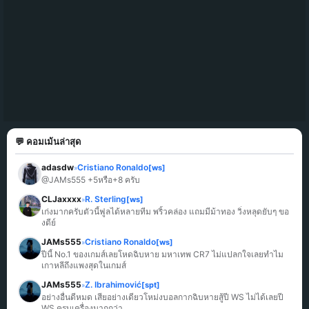
💬 คอมเม้นล่าสุด
adasdw
Cristiano Ronaldo
[ws]
»
@JAMs555 +5หรือ+8 ครับ
CLJaxxxx
R. Sterling
[ws]
»
เก่งมากครับตัวนี้ฟูลได้หลายทีม พริ้วคล่อง แถมมีม้าทอง วิ่งหลุดยับๆ ขอ
งดีย์
JAMs555
Cristiano Ronaldo
[ws]
»
ปีนี้ No.1 ของเกมส์เลยโหดฉิบหาย มหาเทพ CR7 ไม่แปลกใจเลยทำไม
เกาหลีถึงแพงสุดในเกมส์
JAMs555
Z. Ibrahimović
[spt]
»
อย่างอื่นดีหมด เสียอย่างเดียวโหม่งบอลกากฉิบหายสู้ปี WS ไม่ได้เลยปี 
WS ครบเครื่องมากกว่า