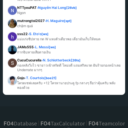
NTTyeuPAT
Nguyễn Hai Long
[26vb]
»
Ngon
mutrongtoi2027
H. Maguire
[spt]
»
chậm quá
sss22
S. Eto'o
[ws]
»
แม่งเก่งชิปหาย กด W แทงตัวเดียวพอ เดี๋ยวมันเก็บให้หมด
JAMs555
L. Messi
[ws]
»
กากฉิบหายเสียดายเงิน
CucuCucurella
N. Schlotterbeck
[26ts]
»
กองหลังวิ่งไว ขายาวเข้าสกัดดี โหม่งดี แถมสกิลแรด ฝันร้ายกองหน้าเลย 
Underrate มากๆ
Gojo
T. Courtois
[boe21]
»
โครตเซฟเลยครับ +12 ใครหานายประตู fp กลางๆ ถือว่าคุ้มครับ พลัง
ทองด้วย
FO4
Database
FO4
TaxCalculator
FO4
Teamcolor