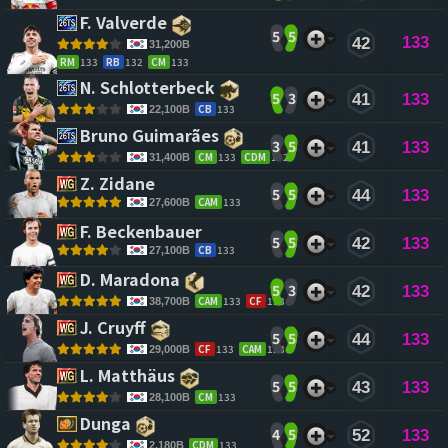
F. Valverde 
5
5
133
42
31,200B
RM
133
RB
132
CM
133
N. Schlotterbeck 
5
3
41
133
CB
133
22,100B
Bruno Guimarães 
3
5
41
133
CM
133
CDM
132
31,400B
Z. Zidane 
5
5
44
133
CAM
133
27,600B
F. Beckenbauer 
5
5
42
133
CB
133
27,100B
D. Maradona 
5
3
42
133
CAM
133
CF
133
38,700B
J. Cruyff 
5
5
44
133
CF
133
CAM
133
29,000B
L. Matthäus 
5
5
43
133
CM
133
28,100B
Dunga 
4
5
52
133
CDM
133
2,180B