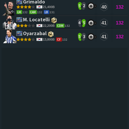
Grimaldo 
5
2
40
132
21,400B
LM
132
CAM
132
LB
131
M. Locatelli 
4
5
41
132
CDM
132
22,200B
Oyarzabal 
5
3
41
132
CF
132
13,800B