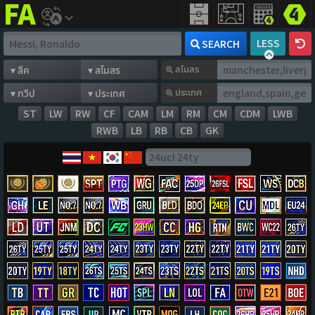
FIFA
addict
LESS
SEARCH
สโมสร
ประเทศ
ST
LW
RW
CF
CAM
LM
RM
CM
CDM
LWB
RWB
LB
RB
CB
GK