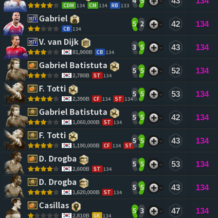
4
5
43
134
CDM
134
CM
134
RB
133
Gabriel 
5
2
42
134
CB
134
V. van Dijk 
3
5
43
134
CB
134
81,900B
Gabriel Batistuta 
5
5
52
134
ST
134
2,780B
F. Totti 
5
5
53
134
CF
134
ST
134
2,390B
Gabriel Batistuta 
5
5
42
134
ST
134
1,060,000B
F. Totti 
5
5
43
134
CF
134
ST
134
1,190,000B
D. Drogba 
5
5
53
134
ST
134
2,600B
D. Drogba 
5
5
43
134
ST
134
1,620,000B
Casillas 
5
3
47
134
GK
134
2,810B