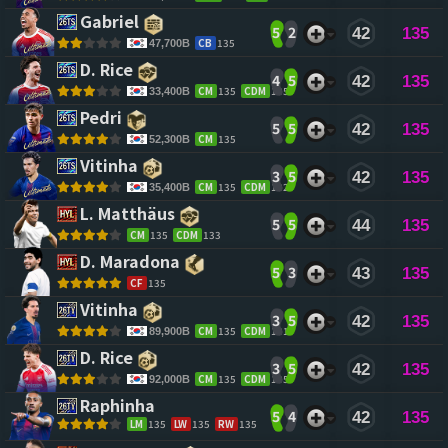
Gabriel 
5
2
42
135
CB
135
47,700B
D. Rice 
4
5
42
135
CM
135
CDM
135
33,400B
Pedri 
5
5
42
135
CM
135
52,300B
Vitinha 
3
5
42
135
CM
135
CDM
132
35,400B
L. Matthäus 
5
5
44
135
CM
135
CDM
133
D. Maradona 
5
3
43
135
CF
135
Vitinha 
3
5
42
135
CM
135
CDM
131
89,900B
D. Rice 
3
5
42
135
CM
135
CDM
135
92,000B
Raphinha 
5
4
42
135
LM
135
LW
135
RW
135