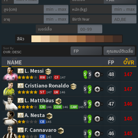
สูง (cm)
หนัก (kg)
-
-
อายุ
Birth Year
-
เบอร์เสื้อ
สีผิว
Sort By
OVR
|
DESC
NAME
FP
OVR
(CLICK TO CLEAR SORTING)
(CLICK TO
(CL
L. Messi 
5
5
48
147
RW
147
CF
147
Cristiano Ronaldo 
5
5
48
147
ST
147
LW
146
L. Matthäus 
5
5
47
146
CM
146
CDM
146
CAM
145
A. Nesta 
3
5
46
145
CB
145
F. Cannavaro 
3
5
46
145
CB
145