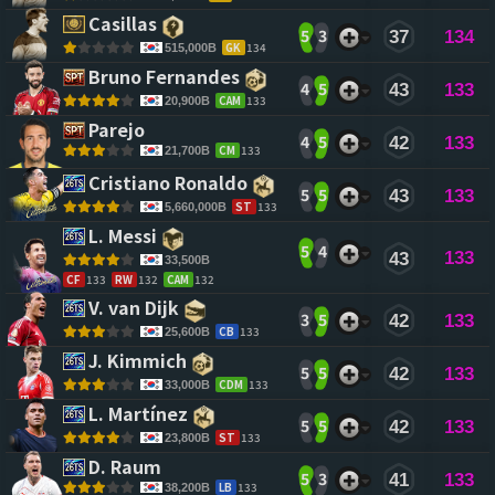
Casillas 
5
3
37
134
GK
134
515,000B
Bruno Fernandes 
4
5
43
133
CAM
133
20,900B
Parejo 
4
5
42
133
CM
133
21,700B
Cristiano Ronaldo 
5
5
43
133
ST
133
5,660,000B
L. Messi 
5
4
133
43
33,500B
CF
133
RW
132
CAM
132
V. van Dijk 
3
5
42
133
CB
133
25,600B
J. Kimmich 
5
5
42
133
CDM
133
33,000B
L. Martínez 
5
5
42
133
ST
133
23,800B
D. Raum 
5
3
41
133
LB
133
38,200B