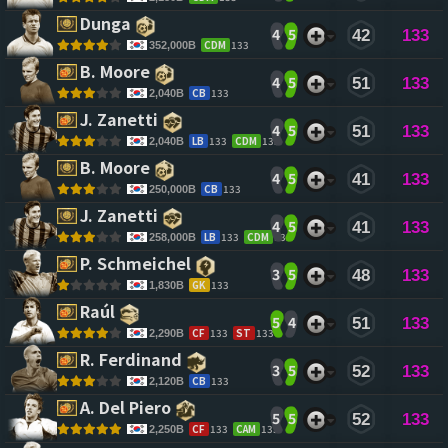
Dunga 
4
5
42
133
CDM
133
352,000B
B. Moore 
4
5
51
133
CB
133
2,040B
J. Zanetti 
4
5
51
133
LB
133
CDM
133
2,040B
B. Moore 
4
5
41
133
CB
133
250,000B
J. Zanetti 
4
5
41
133
LB
133
CDM
133
258,000B
P. Schmeichel 
3
5
48
133
GK
133
1,830B
Raúl 
5
4
51
133
CF
133
ST
133
2,290B
R. Ferdinand 
3
5
52
133
CB
133
2,120B
A. Del Piero 
5
5
52
133
CF
133
CAM
133
2,250B