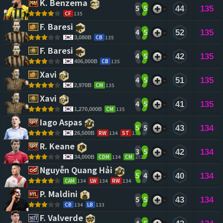
K. Benzema 
5
5
44
135
CF
135
F. Baresi 
4
5
52
135
CB
135
3,080B
F. Baresi 
4
5
42
135
CB
135
406,000B
Xavi 
4
5
51
135
CM
135
2,970B
Xavi 
4
5
41
135
CM
135
1,270,000B
Iago Aspas 
5
5
43
134
RW
134
ST
132
26,500B
R. Keane 
3
5
42
134
CDM
134
CM
132
34,000B
Nguyễn Quang Hải 
5
4
40
134
CAM
134
LW
134
RW
134
P. Maldini 
5
5
43
134
CB
134
LB
133
F. Valverde 