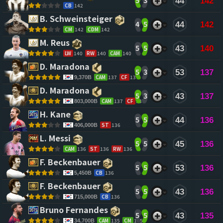
5
3
44
142
CB
142
B. Schweinsteiger 
4
5
44
142
CM
142
CDM
142
M. Reus 
5
5
43
140
LW
140
RW
140
CAM
140
D. Maradona 
5
3
53
137
CAM
137
CF
137
9,370B
D. Maradona 
5
3
43
137
CAM
137
CF
137
803,000B
H. Kane 
5
5
44
136
ST
136
406,000B
L. Messi 
5
5
45
136
CAM
136
ST
136
RW
136
F. Beckenbauer 
5
5
53
136
CB
136
5,450B
F. Beckenbauer 
5
5
43
136
CB
136
715,000B
Bruno Fernandes 
5
5
43
135
CAM
135
CM
135
34,700B