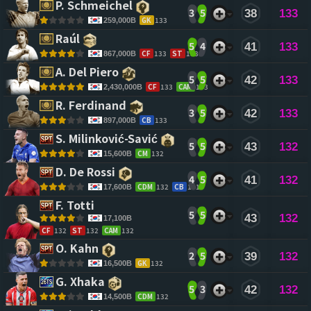
P. Schmeichel 
3
5
38
133
GK
133
259,000B
Raúl 
5
4
41
133
CF
133
ST
133
867,000B
A. Del Piero 
5
5
42
133
CF
133
CAM
133
2,430,000B
R. Ferdinand 
3
5
42
133
CB
133
897,000B
S. Milinković-Savić 
5
5
43
132
CM
132
15,600B
D. De Rossi 
4
5
41
132
CDM
132
CB
131
17,600B
F. Totti 
5
5
43
132
17,100B
CF
132
ST
132
CAM
132
O. Kahn 
2
5
39
132
GK
132
16,500B
G. Xhaka 
5
3
42
132
CDM
132
14,500B