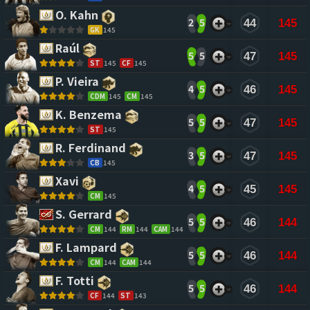
O. Kahn 
2
5
44
145
GK
145
Raúl 
5
5
47
145
ST
145
CF
145
P. Vieira 
4
5
46
145
CDM
145
CM
145
K. Benzema 
5
5
47
145
ST
145
R. Ferdinand 
3
5
47
145
CB
145
Xavi 
4
5
45
145
CM
145
S. Gerrard 
5
5
46
144
CM
144
RM
144
CAM
144
F. Lampard 
5
5
46
144
CM
144
CAM
144
F. Totti 
5
5
46
144
CF
144
ST
143