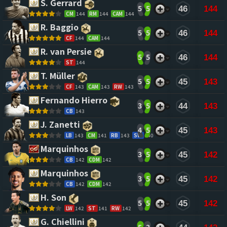
S. Gerrard 
5
5
46
144
CM
144
RM
144
CAM
144
R. Baggio 
5
5
46
144
CF
144
CAM
144
R. van Persie 
5
5
46
144
ST
144
T. Müller 
5
5
45
143
CF
143
CAM
143
RW
143
Fernando Hierro 
3
5
44
143
CB
143
J. Zanetti 
4
5
45
143
LB
143
CM
141
RB
143
SW
140
Marquinhos 
3
5
45
142
CB
142
CDM
142
Marquinhos 
3
5
45
142
CB
142
CDM
142
H. Son 
5
5
45
142
LW
142
ST
141
RW
142
G. Chiellini 