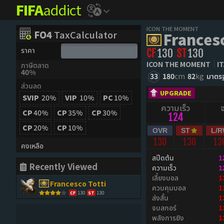
FIFA
addict
ICON THE MOMENT
FO4
TaxCalculator
Francesc
ราคา
CF
130
ST
130
ICON THE MOMENT
I
ภาษีตลาด
40%
33
180
cm
82
kg
มาตร
ส่วนลด
UPGRADE
SVIP
20%
VIP
10%
PC
10%
ความเร็ว
CP
40%
CP
35%
CP
30%
124
CP
20%
CP
10%
OVR
ST
L/
130
130
13
คงเหลือ
สปีดต้น
1
Recently Viewed
ความเร็ว
1
เลี้ยงบอล
1
Francesco Totti
ควบคุมบอล
1
130
130
CF
ST
ส่งสั้น
1
จบสกอร์
1
พลังการยิง
1