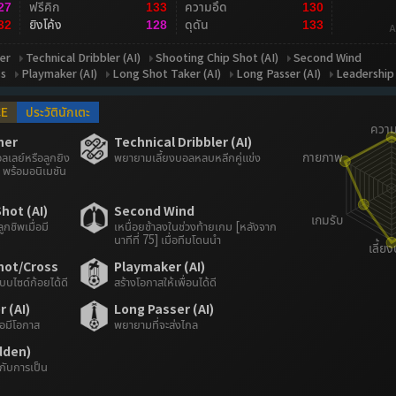
ฟรีคิก
ความอึด
27
133
130
ยิงโค้ง
ดุดัน
32
128
133
A
er
Technical Dribbler (AI)
Shooting Chip Shot (AI)
Second Wind
ss
Playmaker (AI)
Long Shot Taker (AI)
Long Passer (AI)
Leadership
CE
ประวัตินักเตะ
her
Technical Dribbler (AI)
ลเลย์หรือลูกยิง
พยายามเลี้ยงบอลหลบหลีกคู่แข่ง
พร้อมอนิเมชัน
hot (AI)
Second Wind
กชิพเมื่อมี
เหนื่อยช้าลงในช่วงท้ายเกม [หลังจาก
นาทีที่ 75] เมื่อทีมโดนนำ
hot/Cross
Playmaker (AI)
บบไซด์ก้อยได้ดี
สร้างโอกาสให้เพื่อนได้ดี
 (AI)
Long Passer (AI)
่อมีโอกาส
พยายามที่จะส่งไกล
dden)
ะกับการเป็น