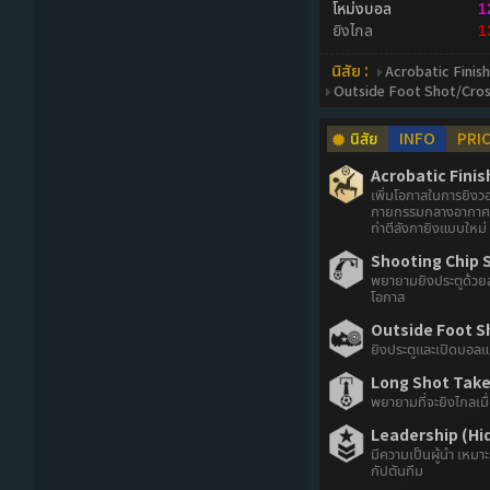
โหม่งบอล
1
ยิงไกล
1
นิสัย :
Acrobatic Finish
Outside Foot Shot/Cro
นิสัย
INFO
PRI
Acrobatic Finis
เพิ่มโอกาสในการยิงวอ
กายกรรมกลางอากาศ 
ท่าตีลังกายิงแบบใหม่
Shooting Chip S
พยายามยิงประตูด้วยลู
โอกาส
Outside Foot S
ยิงประตูและเปิดบอลแ
Long Shot Taker
พยายามที่จะยิงไกลเมื
Leadership (Hi
มีความเป็นผู้นำ เหมา
กัปตันทีม