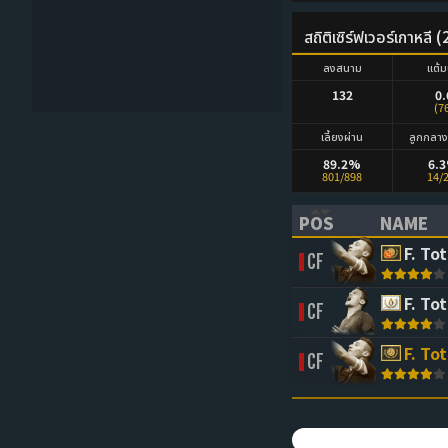
สถิติเซิร์ฟเวอร์เกาหลี
ลงสนาม
แต้ม
132
0.
(7
เลี้ยงผ่าน
ลูกกลา
89.2%
6.
801/898
14/
POS
NAME
(CLICK TO SORT 
(CLICK 
F. Tot
CF
F. Tot
CF
F. Tot
CF