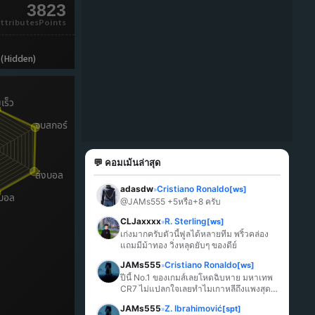
3823
ttributesPoints
 (Hidden)
💬 คอมเม้นล่าสุด
adasdw
Cristiano Ronaldo
[ws]
»
@JAMs555 +5หรือ+8 ครับ
CLJaxxxx
R. Sterling
[ws]
»
เก่งมากครับตัวนี้ฟูลได้หลายทีม พริ้วคล่อง 
แถมมีม้าทอง วิ่งหลุดยับๆ ของดีย์
JAMs555
Cristiano Ronaldo
[ws]
»
ปีนี้ No.1 ของเกมส์เลยโหดฉิบหาย มหาเทพ 
CR7 ไม่แปลกใจเลยทำไมเกาหลีถึงแพงสุด
ในเกมส์
JAMs555
Z. Ibrahimović
[spt]
»