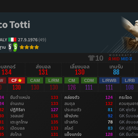
o Totti
TALY
27.9.1976
(49)
ฐาน
5
5
WORKRATE
10
MID
MID
จบสกอร์
ส่งบอล
เลี้ยงบอล
เกมรับ
134
131
130
88
RW
CF
CAM
L/RM
CM
CDM
L/RWB
L/RB
0
130
130
130
126
111
111
108
ยืนตำแหน่ง
คล่องตัว
กระโดด
24
133
124
อ่านเกม
สมดุล
ควบคุมอา
24
133
132
ปฏิกิริยา
ประกบตัว
GK พุ่งรับ
32
127
81
วอลเลย์
เข้าปะทะ
GK รับบอ
30
136
92
เตะลูกโทษ
เข้าสกัด
GK ส่งบอ
31
135
78
เปิดบอล
สไลด์
GK ปฏิกิริ
35
133
83
ส่งไกล
แข็งแกร่ง
GK ยืนตำแ
35
131
128