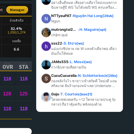
อย่างอื่นดีหมด เสียอย่างเดียวโหม่งบอลกาก
ฉิบหายสู้ปี WS ไม่ได้เลยปี WS ครบเครื่อง
n1
Manager
มากกว่า
NTTyeuPAT
Nguyễn Hai Long
[26vb]
»
จ่ายสำเร็จ
Ngon
82.4%
mutrongtoi2027
H. Maguire
[spt]
»
1,050/1,274
chậm quá
เรตติ้ง
sss22
S. Eto'o
[ws]
»
6.6
แม่งเก่งชิปหาย กด W แทงตัวเดียวพอ เดี๋ยว
มันเก็บให้หมด
JAMs555
L. Messi
[ws]
»
OVR
STA
กากฉิบหายเสียดายเงิน
ICK TO SORT ASCENDING)
(CLICK TO SORT ASCENDING)
(CLICK TO SORT ASCENDING)
CucuCucurella
N. Schlotterbeck
[26ts]
»
118
118
กองหลังวิ่งไว ขายาวเข้าสกัดดี โหม่งดี แถม
สกิลแรด ฝันร้ายกองหน้าเลย Underrate 
มากๆ
128
125
Gojo
T. Courtois
[boe21]
»
โครตเซฟเลยครับ +12 ใครหานายประตู fp 
กลางๆ ถือว่าคุ้มครับ พลังทองด้วย
118
118