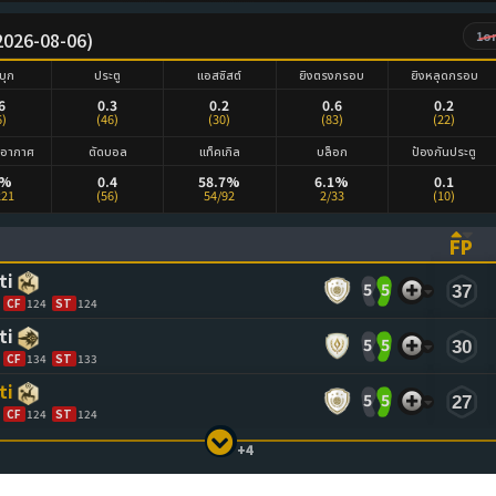
 (2026-08-06)
1o
บุก
ประตู
แอสซิสต์
ยิงตรงกรอบ
ยิงหลุดกรอบ
6
0.3
0.2
0.6
0.2
6)
(46)
(30)
(83)
(22)
งอากาศ
ตัดบอล
แท็คเกิล
บล็อก
ป้องกันประตู
3%
0.4
58.7%
6.1%
0.1
221
(56)
54/92
2/33
(10)
FP
ASCENDING)
TO SORT ASCENDING)
(CL
ti
5
5
37
CF
124
ST
124
ti
5
5
30
CF
134
ST
133
ti
5
5
27
CF
124
ST
124
+4