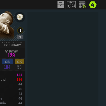
REPUTATION
LEGENDARY
กายภาพ
129
CB
GK
104
53
124
รมณ์
136
44
ล
46
ล
43
ยา
46
หน่ง
44