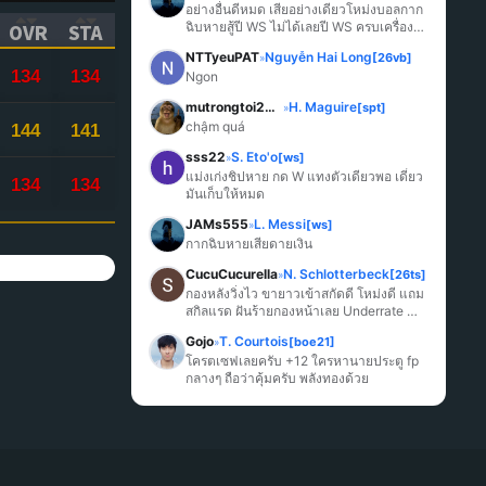
อย่างอื่นดีหมด เสียอย่างเดียวโหม่งบอลกาก
ฉิบหายสู้ปี WS ไม่ได้เลยปี WS ครบเครื่อง
OVR
STA
มากกว่า
ICK TO SORT ASCENDING)
(CLICK TO SORT ASCENDING)
(CLICK TO SORT ASCENDING)
NTTyeuPAT
Nguyễn Hai Long
[26vb]
»
134
134
Ngon
mutrongtoi2027
H. Maguire
[spt]
»
chậm quá
144
141
sss22
S. Eto'o
[ws]
»
แม่งเก่งชิปหาย กด W แทงตัวเดียวพอ เดี๋ยว
134
134
มันเก็บให้หมด
JAMs555
L. Messi
[ws]
»
กากฉิบหายเสียดายเงิน
CucuCucurella
N. Schlotterbeck
[26ts]
»
กองหลังวิ่งไว ขายาวเข้าสกัดดี โหม่งดี แถม
สกิลแรด ฝันร้ายกองหน้าเลย Underrate 
มากๆ
Gojo
T. Courtois
[boe21]
»
โครตเซฟเลยครับ +12 ใครหานายประตู fp 
กลางๆ ถือว่าคุ้มครับ พลังทองด้วย