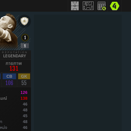
REPUTATION
LEGENDARY
กายภาพ
131
CB
GK
106
55
126
รมณ์
138
46
ล
48
ล
45
ยา
48
หน่ง
46