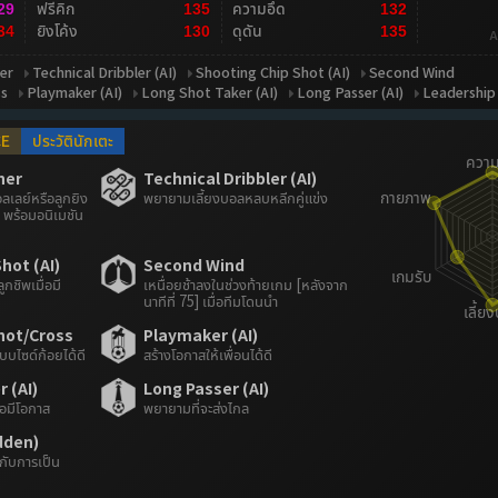
ฟรีคิก
ความอึด
29
135
132
ยิงโค้ง
ดุดัน
34
130
135
A
er
Technical Dribbler (AI)
Shooting Chip Shot (AI)
Second Wind
ss
Playmaker (AI)
Long Shot Taker (AI)
Long Passer (AI)
Leadership
CE
ประวัตินักเตะ
her
Technical Dribbler (AI)
ลเลย์หรือลูกยิง
พยายามเลี้ยงบอลหลบหลีกคู่แข่ง
พร้อมอนิเมชัน
hot (AI)
Second Wind
กชิพเมื่อมี
เหนื่อยช้าลงในช่วงท้ายเกม [หลังจาก
นาทีที่ 75] เมื่อทีมโดนนำ
hot/Cross
Playmaker (AI)
บบไซด์ก้อยได้ดี
สร้างโอกาสให้เพื่อนได้ดี
 (AI)
Long Passer (AI)
่อมีโอกาส
พยายามที่จะส่งไกล
dden)
ะกับการเป็น