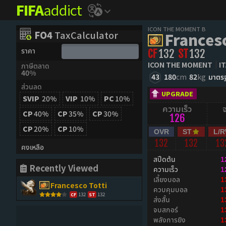
FIFA
addict
ICON THE MOMENT B
FO4
TaxCalculator
Francesc
ราคา
CF
132
ST
132
ICON THE MOMENT
I
ภาษีตลาด
40%
43
180
cm
82
kg
มาตร
ส่วนลด
UPGRADE
SVIP
20%
VIP
10%
PC
10%
ความเร็ว
CP
40%
CP
35%
CP
30%
126
CP
20%
CP
10%
OVR
ST
L/
132
132
13
คงเหลือ
สปีดต้น
1
Recently Viewed
ความเร็ว
1
เลี้ยงบอล
1
Francesco Totti
ควบคุมบอล
1
132
132
CF
ST
ส่งสั้น
1
จบสกอร์
1
พลังการยิง
1