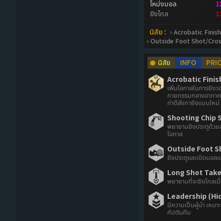
โหม่งบอล
1
ยิงไกล
1
นิสัย :
Acrobatic Finish
Outside Foot Shot/Cro
นิสัย
INFO
PRI
Acrobatic Finis
เพิ่มโอกาสในการยิงวอ
กายกรรมกลางอากาศ 
ท่าตีลังกายิงแบบใหม่
Shooting Chip S
พยายามยิงประตูด้วยลู
โอกาส
Outside Foot S
ยิงประตูและเปิดบอลแ
Long Shot Taker
พยายามที่จะยิงไกลเมื
Leadership (Hi
มีความเป็นผู้นำ เหมา
กัปตันทีม