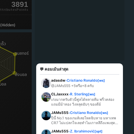
3891
ttributesPoints
 (Hidden)
💬 คอมเม้นล่าสุด
adasdw
Cristiano Ronaldo
[ws]
»
@JAMs555 +5หรือ+8 ครับ
CLJaxxxx
R. Sterling
[ws]
»
เก่งมากครับตัวนี้ฟูลได้หลายทีม พริ้วคล่อง 
แถมมีม้าทอง วิ่งหลุดยับๆ ของดีย์
JAMs555
Cristiano Ronaldo
[ws]
»
ปีนี้ No.1 ของเกมส์เลยโหดฉิบหาย มหาเทพ 
CR7 ไม่แปลกใจเลยทำไมเกาหลีถึงแพงสุด
ในเกมส์
JAMs555
Z. Ibrahimović
[spt]
»