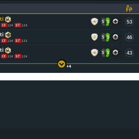
FP
ASCENDING)
TO SORT ASCENDING)
(CL
ti
5
5
53
CF
124
ST
124
ti
5
5
46
CF
134
ST
133
ti
5
5
43
CF
124
ST
124
+4