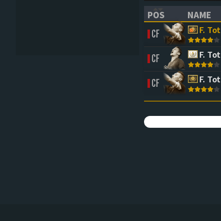
POS
NAME
(CLICK TO SORT 
(CLICK 
F. Tot
CF
F. Tot
CF
F. Tot
CF