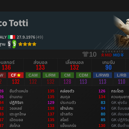
o Totti
TALY
27.9.1976
(49)
ฐาน
5
5
WORKRATE
10
MID
MID
จบสกอร์
ส่งบอล
เลี้ยงบอล
เกมรับ
136
133
132
90
RW
CF
CAM
L/RM
CM
CDM
L/RWB
L/RB
2
132
132
132
128
113
113
110
ยืนตำแหน่ง
คล่องตัว
กระโดด
26
135
126
อ่านเกม
สมดุล
ควบคุมอา
26
135
134
ปฏิกิริยา
ประกบตัว
GK พุ่งรับ
34
129
83
วอลเลย์
เข้าปะทะ
GK รับบอ
32
138
94
เตะลูกโทษ
เข้าสกัด
GK ส่งบอ
33
137
80
เปิดบอล
สไลด์
GK ปฏิกิริ
37
135
85
ส่งไกล
แข็งแกร่ง
GK ยืนตำแ
37
133
130