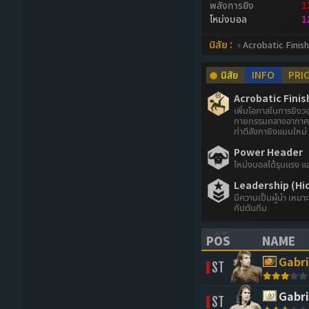
พลังการยิง
1
โหม่งบอล
1
นิสัย :
Acrobatic Finish
นิสัย
INFO
PRI
Acrobatic Finis
เพิ่มโอกาสในการยิงวอ
กายกรรมกลางอากาศ 
ท่าตีลังกายิงแบบใหม่
Power Header
โหม่งบอลได้รุนแรง แ
Leadership (Hi
มีความเป็นผู้นำ เหมา
กัปตันทีม
POS
NAME
(CLICK TO SORT 
(CLICK 
Gabri
ST
Gabri
ST