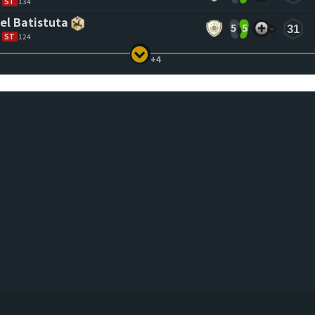
ST
134
el Batistuta
5
5
31
ST
124
+4