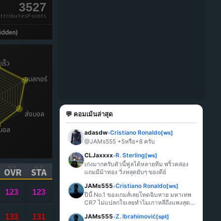
3527
ttributesPoints
idden)
💬 คอมเม้นล่าสุด
adasdw
Cristiano Ronaldo
[ws]
»
@JAMs555 +5หรือ+8 ครับ
CLJaxxxx
R. Sterling
[ws]
»
เก่งมากครับตัวนี้ฟูลได้หลายทีม พริ้วคล่อง 
OVR
STA
แถมมีม้าทอง วิ่งหลุดยับๆ ของดีย์
ICK TO SORT ASCENDING)
(CLICK TO SORT ASCENDING)
(CLICK TO SORT ASCENDING)
JAMs555
Cristiano Ronaldo
[ws]
»
123
123
ปีนี้ No.1 ของเกมส์เลยโหดฉิบหาย มหาเทพ 
CR7 ไม่แปลกใจเลยทำไมเกาหลีถึงแพงสุด
ในเกมส์
133
131
JAMs555
Z. Ibrahimović
[spt]
»