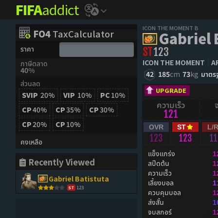
FIFA
addict
ICON THE MOMENT B
FO4
TaxCalculator
Gabriel 
ราคา
ST
123
ICON THE MOMENT
A
ภาษีตลาด
40%
42
185
cm
73
kg
มาตร
ส่วนลด
UPGRADE
SVIP
20%
VIP
10%
PC
10%
ความเร็ว
CP
40%
CP
35%
CP
30%
121
CP
20%
CP
10%
OVR
ST
L/
123
123
11
คงเหลือ
แข็งแกร่ง
1
Recently Viewed
สปีดต้น
1
ความเร็ว
1
Gabriel Batistuta
เลี้ยงบอล
1
123
ST
ควบคุมบอล
1
ส่งสั้น
1
จบสกอร์
1