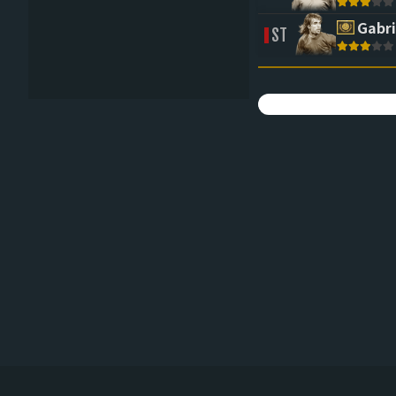
Gabri
ST