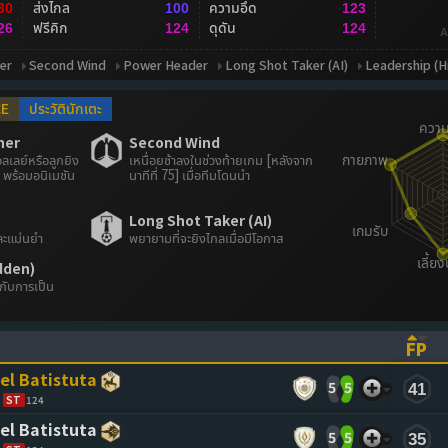
ส่งไกล
ความอึด
30
100
123
ฟรีคิก
ดุดัน
26
124
124
A
er
Second Wind
Power Header
Long Shot Taker (AI)
Leadership (H
CE
ประวัตินักเตะ
her
Second Wind
ลเลย์หรือลูกยิง
เหนื่อยช้าลงในช่วงท้ายเกม [หลังจาก
พร้อมอนิเมชัน
นาทีที่ 75] เมื่อทีมโดนนำ
Long Shot Taker (AI)
ละแม่นยำ
พยายามที่จะยิงไกลเมื่อมีโอกาส
dden)
ะกับการเป็น
FP
ASCENDING)
TO SORT ASCENDING)
(CL
el Batistuta
5
5
41
ST
124
el Batistuta
5
5
35