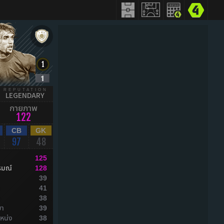
REPUTATION
LEGENDARY
กายภาพ
122
CB
GK
97
48
125
รมณ์
128
39
ล
41
ล
38
ยา
39
หน่ง
38