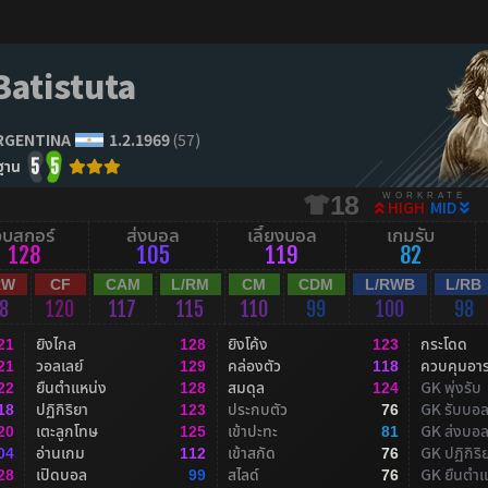
Batistuta
RGENTINA
1.2.1969
(57)
ฐาน
5
5
WORKRATE
18
HIGH
MID
จบสกอร์
ส่งบอล
เลี้ยงบอล
เกมรับ
128
105
119
82
RW
CF
CAM
L/RM
CM
CDM
L/RWB
L/RB
8
120
117
115
110
99
100
98
ยิงไกล
ยิงโค้ง
กระโดด
21
128
123
วอลเลย์
คล่องตัว
ควบคุมอา
21
129
118
ยืนตำแหน่ง
สมดุล
GK พุ่งรับ
22
128
124
ปฏิกิริยา
ประกบตัว
GK รับบอ
18
123
76
เตะลูกโทษ
เข้าปะทะ
GK ส่งบอ
20
125
81
อ่านเกม
เข้าสกัด
GK ปฏิกิริ
04
112
76
เปิดบอล
สไลด์
GK ยืนตำแ
28
99
76