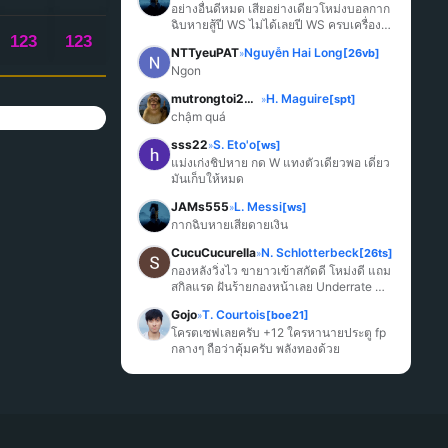
อย่างอื่นดีหมด เสียอย่างเดียวโหม่งบอลกาก
ฉิบหายสู้ปี WS ไม่ได้เลยปี WS ครบเครื่อง
123
123
มากกว่า
NTTyeuPAT
Nguyễn Hai Long
[26vb]
»
Ngon
mutrongtoi2027
H. Maguire
[spt]
»
chậm quá
sss22
S. Eto'o
[ws]
»
แม่งเก่งชิปหาย กด W แทงตัวเดียวพอ เดี๋ยว
มันเก็บให้หมด
JAMs555
L. Messi
[ws]
»
กากฉิบหายเสียดายเงิน
CucuCucurella
N. Schlotterbeck
[26ts]
»
กองหลังวิ่งไว ขายาวเข้าสกัดดี โหม่งดี แถม
สกิลแรด ฝันร้ายกองหน้าเลย Underrate 
มากๆ
Gojo
T. Courtois
[boe21]
»
โครตเซฟเลยครับ +12 ใครหานายประตู fp 
กลางๆ ถือว่าคุ้มครับ พลังทองด้วย