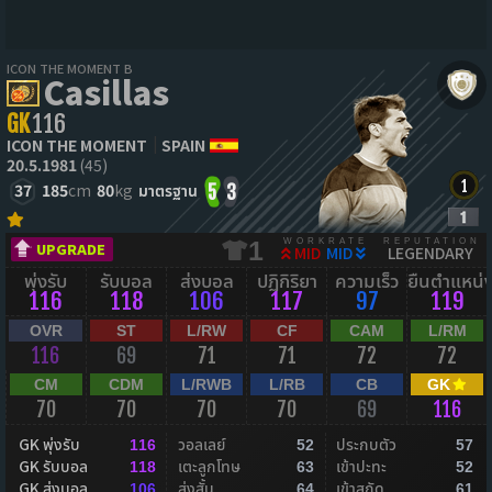
ICON THE MOMENT B
Casillas
GK
116
ICON THE MOMENT
SPAIN
20.5.1981
(45)
37
185
cm
80
kg
มาตรฐาน
5
3
WORKRATE
REPUTATION
1
UPGRADE
MID
MID
LEGENDARY
พุ่งรับ
รับบอล
ส่งบอล
ปฏิกิริยา
ความเร็ว
ยืนตำแหน่
116
118
106
117
97
119
OVR
ST
L/RW
CF
CAM
L/RM
116
69
71
71
72
72
CM
CDM
L/RWB
L/RB
CB
GK
70
70
70
70
69
116
GK พุ่งรับ
วอลเลย์
ประกบตัว
116
52
57
GK รับบอล
เตะลูกโทษ
เข้าปะทะ
118
63
52
GK ส่งบอล
ส่งสั้น
เข้าสกัด
106
64
61