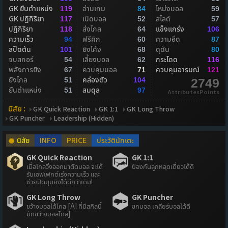
GK ยืนตำแหน่ง
อ่านเกม
โหม่งบอล
119
84
59
GK ปฏิกิริยา
เปิดบอล
สไลด์
117
52
57
ปฏิกิริยา
ส่งไกล
แข็งแกร่ง
118
64
106
ความเร็ว
ฟรีคิก
ความอึด
94
60
87
สปีดต้น
ยิงโค้ง
ดุดัน
101
68
80
จบสกอร์
เลี้ยงบอล
กระโดด
54
62
116
พลังการยิง
ควบคุมบอล
ควบคุมอารมณ์
67
71
121
ยิงไกล
คล่องตัว
51
104
2749
ยืนตำแหน่ง
สมดุล
51
97
AttributesPoints
นิสัย :
GK Quick Reaction
GK 1:1
GK Long Throw
GK Puncher
Leadership (Hidden)
นิสัย
INFO
PRICE
ประวัตินักเตะ
GK Quick Reaction
GK 1:1
เมื่อโกลวิ่งออกมาตัดบอล จะได้
ป้องกันลูกหลุดเดี่ยวได้ดี
รับเอฟเฟกต์เร่งความเร็ว และ
ช่วยปิดมุมยิงได้ดีกว่าเดิม!
GK Long Throw
GK Puncher
ขว้างบอลได้ไกล [AI ที่มีสกิลนี้
ชกบอล เคลียร์บอลได้ดี
มักขว้างบอลไกล]