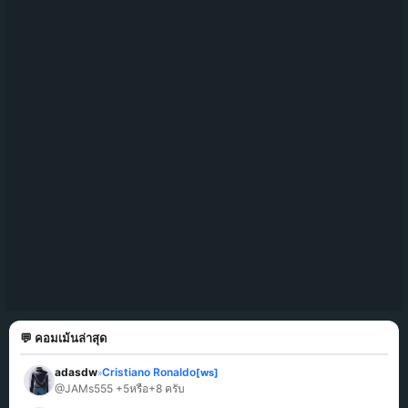
💬 คอมเม้นล่าสุด
adasdw
Cristiano Ronaldo
[ws]
»
@JAMs555 +5หรือ+8 ครับ