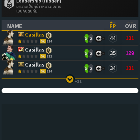
Leadership (Hidden)
มีความเป็นผู้นำ เหมาะกับการ
เป็นกัปตันทีม
NAME
FP
OVR
(CLICK TO SORT ASCENDING)
(CLICK TO
(CL
Casillas
5
3
44
131
GK
124
Casillas
5
3
35
129
GK
122
Casillas
5
3
34
131
GK
124
+21