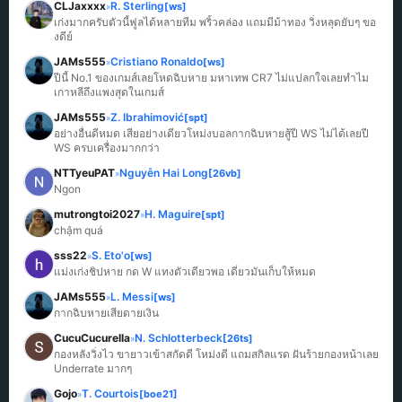
CLJaxxxx
R. Sterling
[ws]
»
เก่งมากครับตัวนี้ฟูลได้หลายทีม พริ้วคล่อง แถมมีม้าทอง วิ่งหลุดยับๆ ขอ
งดีย์
JAMs555
Cristiano Ronaldo
[ws]
»
ปีนี้ No.1 ของเกมส์เลยโหดฉิบหาย มหาเทพ CR7 ไม่แปลกใจเลยทำไม
เกาหลีถึงแพงสุดในเกมส์
JAMs555
Z. Ibrahimović
[spt]
»
อย่างอื่นดีหมด เสียอย่างเดียวโหม่งบอลกากฉิบหายสู้ปี WS ไม่ได้เลยปี 
WS ครบเครื่องมากกว่า
NTTyeuPAT
Nguyễn Hai Long
[26vb]
»
Ngon
mutrongtoi2027
H. Maguire
[spt]
»
chậm quá
sss22
S. Eto'o
[ws]
»
แม่งเก่งชิปหาย กด W แทงตัวเดียวพอ เดี๋ยวมันเก็บให้หมด
JAMs555
L. Messi
[ws]
»
กากฉิบหายเสียดายเงิน
CucuCucurella
N. Schlotterbeck
[26ts]
»
กองหลังวิ่งไว ขายาวเข้าสกัดดี โหม่งดี แถมสกิลแรด ฝันร้ายกองหน้าเลย 
Underrate มากๆ
Gojo
T. Courtois
[boe21]
»