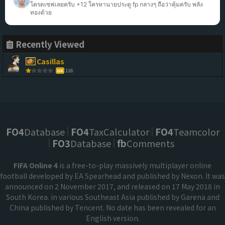
โครตเซฟเลยครับ +12 ใครหานายประตู fp กลางๆ ถือว่าคุ้มครับ พลัง
ทองด้วย
Recently Viewed
Casillas
116
GK
FO4
Database
FO4
TaxCalculator
FO4
Teamcolor
FO3
Database
fb
Comments
FIFA Online 4
is a free-to-play massively multiplayer online
football developed by EA Spearhead and published by Nexon. It was
announced on 2 November 2017, and released on 17 May 2018 in
South Korea. in various Southeast Asia published by Garena and
China published by Tencent. No date has been revealed for an
English version.