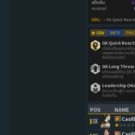
สปีดต้น
1
จบสกอร์
นิสัย :
GK Quick React
นิสัย
INFO
PRI
GK Quick React
เมื่อโกลวิ่งออกมาตัดบ
เอฟเฟกต์เร่งความเร็ว
ยิงได้ดีกว่าเดิม!
GK Long Throw
ขว้างบอลได้ไกล [AI ที่
ขว้างบอลไกล]
Leadership (Hi
มีความเป็นผู้นำ เหมา
กัปตันทีม
POS
NAME
(CLICK TO SORT 
(CLICK 
Casil
GK
Casil