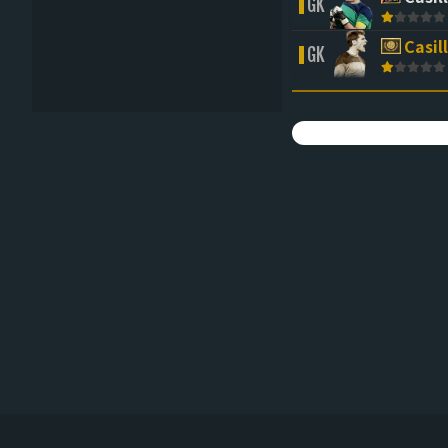
GK
Casil
GK