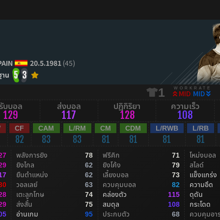
PAIN
20.5.1981
(45)
ฐาน
5
3
WORKRATE
1
MID
MID
รับบอล
ส่งบอล
ปฏิกิริยา
ความเร็ว
129
117
128
108
W
CF
CAM
L/RM
CM
CDM
L/RWB
L/RB
82
83
83
81
81
81
81
พลังการยิง
ฟรีคิก
โหม่งบอล
27
78
71
ยิงไกล
ยิงโค้ง
สไลด์
29
62
79
ยืนตำแหน่ง
เลี้ยงบอล
แข็งแกร่ง
17
62
73
วอลเลย์
ควบคุมบอล
ความอึด
30
63
82
เตะลูกโทษ
คล่องตัว
ดุดัน
28
74
115
ส่งสั้น
สมดุล
กระโดด
29
75
108
อ่านเกม
ประกบตัว
ควบคุมอา
05
95
68