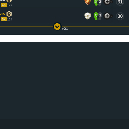
5
3
31
GK
122
las
5
3
30
GK
124
+21