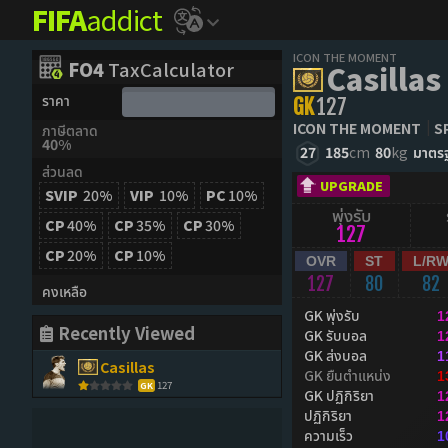
FIFA
addict
ICON THE MOMENT
FO4
TaxCalculator
Casillas
ราคา
GK
127
ICON THE MOMENT
S
ภาษีตลาด
40%
27
185
cm
80
kg
มาตร
ส่วนลด
UPGRADE
SVIP
20%
VIP
10%
PC
10%
พุ่งรับ
CP
40%
CP
35%
CP
30%
127
CP
20%
CP
10%
OVR
ST
L/R
127
80
82
คงเหลือ
GK พุ่งรับ
1
Recently Viewed
GK รับบอล
1
GK ส่งบอล
1
Casillas
GK ยืนตำแหน่ง
1
127
GK
GK ปฏิกิริยา
1
ปฏิกิริยา
1
ความเร็ว
1