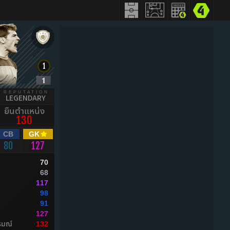
REPUTATION
LEGENDARY
ยืนตำแหน่ง
130
CB
GK
80
127
70
68
117
98
91
127
รมณ์
132