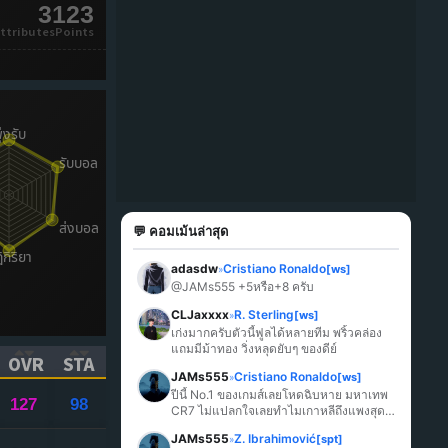
3123
ttributesPoints
💬 คอมเม้นล่าสุด
adasdw
Cristiano Ronaldo
[ws]
»
@JAMs555 +5หรือ+8 ครับ
CLJaxxxx
R. Sterling
[ws]
»
เก่งมากครับตัวนี้ฟูลได้หลายทีม พริ้วคล่อง 
แถมมีม้าทอง วิ่งหลุดยับๆ ของดีย์
OVR
STA
JAMs555
Cristiano Ronaldo
[ws]
»
ICK TO SORT ASCENDING)
(CLICK TO SORT ASCENDING)
(CLICK TO SORT ASCENDING)
ปีนี้ No.1 ของเกมส์เลยโหดฉิบหาย มหาเทพ 
127
98
CR7 ไม่แปลกใจเลยทำไมเกาหลีถึงแพงสุด
ในเกมส์
JAMs555
Z. Ibrahimović
[spt]
»