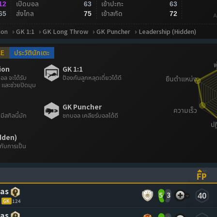
เปิดบอล
เข้าปะทะ
12
63
63
ส่งไกล
เข้าสกัด
65
75
72
A
ion
GK 1:1
GK Long Throw
GK Puncher
Leadership (Hidden)
CE
ประวัตินักเตะ
ion
GK 1:1
อล จะได้รับ
ป้องกันลูกหลุดเดี่ยวได้ดี
 และช่วยปิดมุม
GK Puncher
มีสกิลนี้มัก
ชกบอล เคลียร์บอลได้ดี
dden)
ะกับการเป็น
FP
ASCENDING)
TO SORT ASCENDING)
(CL
las
5
3
40
GK
124
las