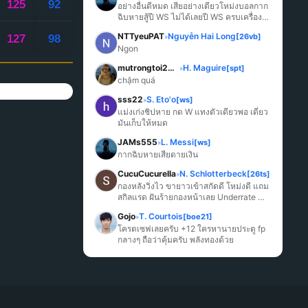
125
92
อย่างอื่นดีหมด เสียอย่างเดียวโหม่งบอลกาก
ฉิบหายสู้ปี WS ไม่ได้เลยปี WS ครบเครื่อง
มากกว่า
NTTyeuPAT
Nguyễn Hai Long
[26vb]
127
98
»
Ngon
mutrongtoi2027
H. Maguire
[spt]
»
chậm quá
sss22
S. Eto'o
[ws]
»
แม่งเก่งชิปหาย กด W แทงตัวเดียวพอ เดี๋ยว
มันเก็บให้หมด
JAMs555
L. Messi
[ws]
»
กากฉิบหายเสียดายเงิน
CucuCucurella
N. Schlotterbeck
[26ts]
»
กองหลังวิ่งไว ขายาวเข้าสกัดดี โหม่งดี แถม
สกิลแรด ฝันร้ายกองหน้าเลย Underrate 
มากๆ
Gojo
T. Courtois
[boe21]
»
โครตเซฟเลยครับ +12 ใครหานายประตู fp 
กลางๆ ถือว่าคุ้มครับ พลังทองด้วย