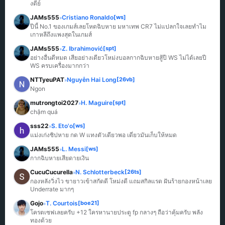
งดีย์
JAMs555
Cristiano Ronaldo
[ws]
»
ปีนี้ No.1 ของเกมส์เลยโหดฉิบหาย มหาเทพ CR7 ไม่แปลกใจเลยทำไม
เกาหลีถึงแพงสุดในเกมส์
JAMs555
Z. Ibrahimović
[spt]
»
อย่างอื่นดีหมด เสียอย่างเดียวโหม่งบอลกากฉิบหายสู้ปี WS ไม่ได้เลยปี 
WS ครบเครื่องมากกว่า
NTTyeuPAT
Nguyễn Hai Long
[26vb]
»
Ngon
mutrongtoi2027
H. Maguire
[spt]
»
chậm quá
sss22
S. Eto'o
[ws]
»
แม่งเก่งชิปหาย กด W แทงตัวเดียวพอ เดี๋ยวมันเก็บให้หมด
JAMs555
L. Messi
[ws]
»
กากฉิบหายเสียดายเงิน
CucuCucurella
N. Schlotterbeck
[26ts]
»
กองหลังวิ่งไว ขายาวเข้าสกัดดี โหม่งดี แถมสกิลแรด ฝันร้ายกองหน้าเลย 
Underrate มากๆ
Gojo
T. Courtois
[boe21]
»
โครตเซฟเลยครับ +12 ใครหานายประตู fp กลางๆ ถือว่าคุ้มครับ พลัง
ทองด้วย