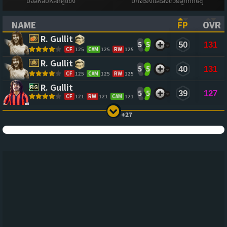
บอลหลบหลีกคู่แข่ง
มักจะยิงและส่งด้วยลูกทักษะ]
NAME
FP
OVR
(CLICK TO SORT ASCENDING)
(CLICK TO
(CL
R. Gullit
5
5
50
131
CF
125
CAM
125
RW
125
R. Gullit
5
5
40
131
CF
125
CAM
125
RW
125
R. Gullit
5
5
39
127
CF
121
RW
121
CAM
121
+27