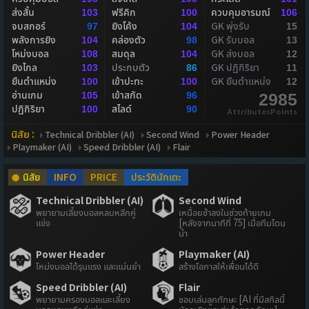
ส่งสั้น
ฟรีคิก
ควบคุมอารมณ์
103
100
106
จบสกอร์
ยิงโค้ง
GK พุ่งรับ
97
104
15
พลังการยิง
คล่องตัว
GK รับบอล
104
98
13
โหม่งบอล
สมดุล
GK ส่งบอล
108
104
12
ยิงไกล
ประกบตัว
GK ปฏิกิริยา
103
86
11
ยืนตำแหน่ง
เข้าปะทะ
GK ยืนตำแหน่ง
100
100
12
อ่านเกม
เข้าสกัด
105
96
2985
ปฏิกิริยา
สไลด์
100
90
AttributesPoints
นิสัย :
Technical Dribbler (AI)
Second Wind
Power Header
Playmaker (AI)
Speed Dribbler (AI)
Flair
นิสัย
INFO
PRICE
ประวัตินักเตะ
Technical Dribbler (AI)
Second Wind
พยายามเลี้ยงบอลหลบหลีกคู่
เหนื่อยช้าลงในช่วงท้ายเกม
แข่ง
[หลังจากนาทีที่ 75] เมื่อทีมโดน
นำ
Power Header
Playmaker (AI)
โหม่งบอลได้รุนแรง และแม่นยำ
สร้างโอกาสให้เพื่อนได้ดี
Speed Dribbler (AI)
Flair
พยายามครองบอลและเลี้ยง
ชอบเล่นลูกทักษะ [AI ที่มีสกิลนี้