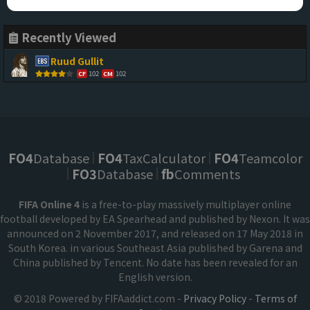
Recently Viewed
Ruud Gullit
102
102
CF
CM
FO4
Database
FO4
TaxCalculator
FO4
Teamcolor
FO3
Database
fb
Comments
FIFA Online 4
is a free-to-play massively multiplayer online
football developed by EA Spearhead and published by Nexon. It was
announced on 2 November 2017, and released on 17 May 2018 in
South Korea. in various Southeast Asia published by Garena and
China published by Tencent. No date has been revealed for an
English version.
© 2018 Powered by FIFAaddict.com -
Privacy Policy
-
Terms of