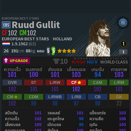
EUROPEAN BEST STARS
Ruud Gullit
CF
102
CM
102
EUROPEAN BEST STARS
HOLLAND
1.9.1962
(63)
26
191
cm
88
kg
ผอม
5
5
WORKRATE
REPUTATION
10
UPGRADE
HIGH
MID
WORLD CLASS
ความเร็ว
จบสกอร์
ส่งบอล
เลี้ยงบอล
เกมรับ
กายภาพ
101
100
101
103
94
103
OVR
ST
L/RW
CF
CAM
L/RM
102
101
101
102
102
101
CM
CDM
L/RWB
L/RB
CB
GK
102
99
98
97
98
22
สปีดต้น
วอลเลย์
แข็งแกร่ง
101
101
103
ความเร็ว
เตะลูกโทษ
ความอึด
102
98
106
เลี้ยงบอล
เปิดบอล
ดุดัน
105
95
103
ควบคุมบอล
ส่งไกล
กระโดด
103
100
101