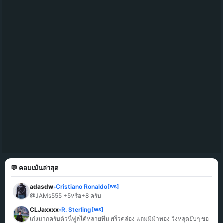
💬 คอมเม้นล่าสุด
adasdw
Cristiano Ronaldo
[ws]
»
@JAMs555 +5หรือ+8 ครับ
CLJaxxxx
R. Sterling
[ws]
»
เก่งมากครับตัวนี้ฟูลได้หลายทีม พริ้วคล่อง แถมมีม้าทอง วิ่งหลุดยับๆ ขอ