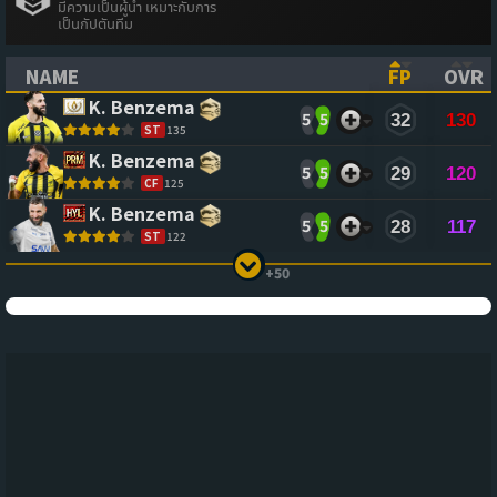
มีความเป็นผู้นำ เหมาะกับการ
เป็นกัปตันทีม
NAME
FP
OVR
(CLICK TO SORT ASCENDING)
(CLICK TO
(CL
K. Benzema
5
5
32
130
ST
135
K. Benzema
5
5
29
120
CF
125
K. Benzema
5
5
28
117
ST
122
+50