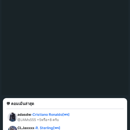
💬 คอมเม้นล่าสุด
adasdw
Cristiano Ronaldo
[ws]
»
@JAMs555 +5หรือ+8 ครับ
CLJaxxxx
R. Sterling
[ws]
»