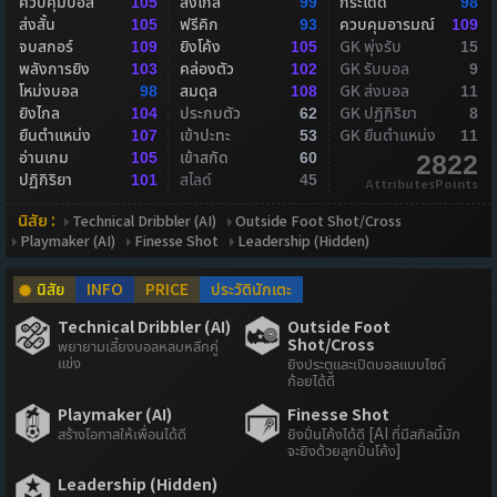
ควบคุมบอล
ส่งไกล
กระโดด
105
99
98
ส่งสั้น
ฟรีคิก
ควบคุมอารมณ์
105
93
109
จบสกอร์
ยิงโค้ง
GK พุ่งรับ
109
105
15
พลังการยิง
คล่องตัว
GK รับบอล
103
102
9
โหม่งบอล
สมดุล
GK ส่งบอล
98
108
11
ยิงไกล
ประกบตัว
GK ปฏิกิริยา
104
62
8
ยืนตำแหน่ง
เข้าปะทะ
GK ยืนตำแหน่ง
107
53
11
อ่านเกม
เข้าสกัด
105
60
2822
ปฏิกิริยา
สไลด์
101
45
AttributesPoints
นิสัย :
Technical Dribbler (AI)
Outside Foot Shot/Cross
Playmaker (AI)
Finesse Shot
Leadership (Hidden)
นิสัย
INFO
PRICE
ประวัตินักเตะ
Technical Dribbler (AI)
Outside Foot
Shot/Cross
พยายามเลี้ยงบอลหลบหลีกคู่
แข่ง
ยิงประตูและเปิดบอลแบบไซด์
ก้อยได้ดี
Playmaker (AI)
Finesse Shot
สร้างโอกาสให้เพื่อนได้ดี
ยิงปั่นโค้งได้ดี [AI ที่มีสกิลนี้มัก
จะยิงด้วยลูกปั่นโค้ง]
Leadership (Hidden)