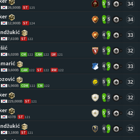
ker 
5
5
34
ST
125
26,500B
ker 
5
5
34
ST
124
12,900B
ndžukić 
4
5
33
ST
122
7,610B
šić 
5
5
32
CM
122
CAM
122
LW
121
6,020B
amarić 
4
5
33
CAM
122
ST
122
RW
122
3,600B
ozović 
5
5
32
CDM
122
CM
122
5,960B
ker 
5
5
32
ST
121
229,000B
ker 
5
5
42
ST
121
437B
ndžukić 
4
5
32
ST
121
3,180B