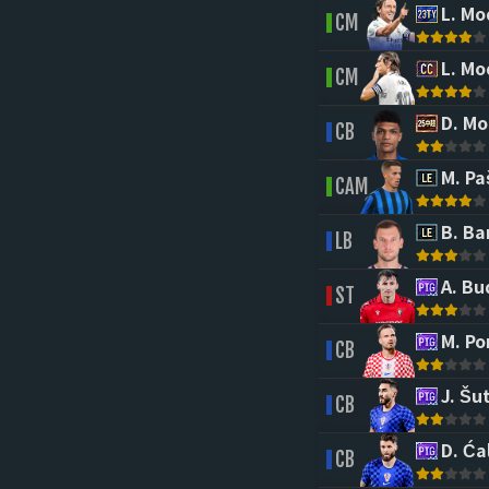
L. Mo
CM
L. Mo
CM
D. Mo
CB
M. Pa
CAM
B. Bar
LB
A. Bu
ST
M. Po
CB
J. Šu
CB
D. Ća
CB