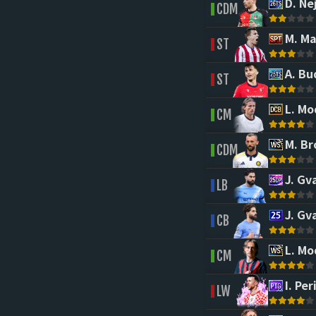
D. Ne
CDM
M. Ma
ST
A. Bu
ST
L. Mo
CM
M. Br
CDM
J. Gv
LB
J. Gv
CB
L. Mo
CM
I. Per
LW