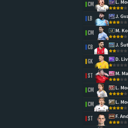
L. Mo
CM
J. Gv
LB
M. Ko
CM
J. Šu
CB
D. Li
GK
M. Ma
ST
L. Mo
CM
L. Mo
CM
F. An
ST