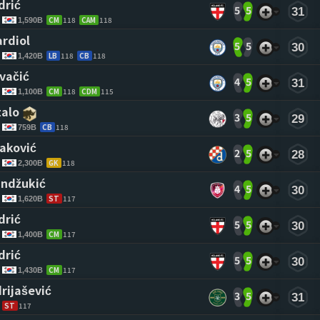
drić 
5
5
31
CM
118
CAM
118
1,590B
ardiol 
5
5
30
LB
118
CB
118
1,420B
vačić 
4
5
31
CM
118
CDM
115
1,100B
talo 
3
5
29
CB
118
759B
vaković 
2
5
28
GK
118
2,300B
ndžukić 
4
5
30
ST
117
1,620B
drić 
5
5
30
CM
117
1,400B
drić 
5
5
30
CM
117
1,430B
drijašević 
3
5
31
ST
117