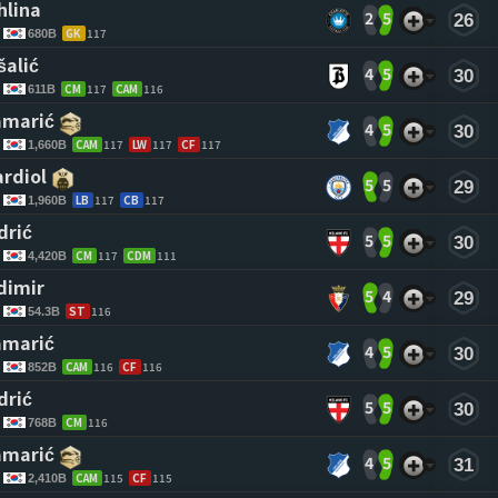
hlina 
2
5
26
GK
117
680B
šalić 
4
5
30
CM
117
CAM
116
611B
amarić 
4
5
30
CAM
117
LW
117
CF
117
1,660B
ardiol 
5
5
29
LB
117
CB
117
1,960B
drić 
5
5
30
CM
117
CDM
111
4,420B
dimir 
5
4
29
ST
116
54.3B
amarić 
4
5
30
CAM
116
CF
116
852B
drić 
5
5
30
CM
116
768B
amarić 
4
5
31
CAM
115
CF
115
2,410B