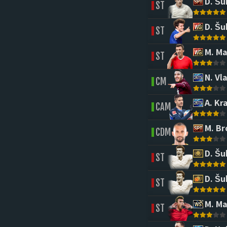
D. Šu
ST
D. Šu
ST
M. Ma
ST
N. Vla
CM
A. Kr
CAM
M. Br
CDM
D. Šu
ST
D. Šu
ST
M. Ma
ST