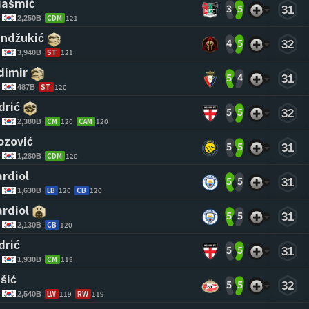
jašmić 
3
5
31
CDM
121
2,250B
ndžukić 
4
5
32
ST
121
3,940B
dimir 
5
4
31
ST
120
487B
drić 
5
5
32
CM
120
CAM
120
2,380B
ozović 
5
5
31
CDM
120
1,280B
ardiol 
5
5
31
LB
120
CB
120
1,630B
ardiol 
5
5
31
CB
120
2,130B
drić 
5
5
31
CM
119
1,930B
išić 
5
5
32
LW
119
RW
119
2,540B