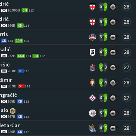
drić 
5
5
28
CM
113
16,900B
drić 
5
5
28
CM
113
266B
rris 
3
5
28
CB
113
CDM
108
šalić 
4
5
28
CAM
113
CM
112
272B
išić 
5
3
27
LB
113
26.8B
dimir 
5
4
28
ST
113
30.9B
ngračić 
3
5
27
CB
113
105B
talo 
3
5
28
CB
112
567B
leta-Car 
4
5
29
CB
112
226B