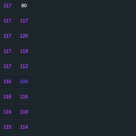
117
80
117
117
117
120
117
119
117
112
116
108
116
116
116
118
115
114