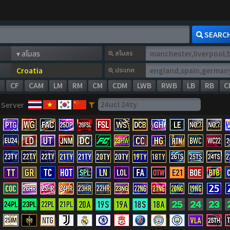
SEARC
สโมสร
ประเทศ
W
CF
CAM
LM
RM
CM
CDM
LWB
RWB
LB
RB
C
Server