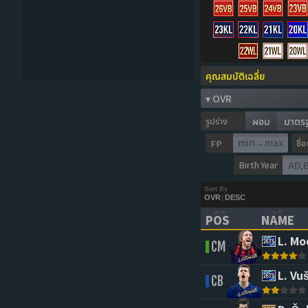
รูปร่าง
ผอม
มาตร
ชื่
FP
-
Birth Year
Sort By
OVR
|
DESC
POS
NAME
(CLICK TO SORT 
(CLICK 
L. Mo
CM
L. Vu
CB