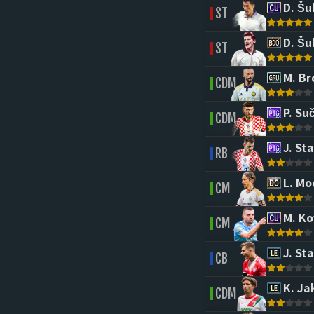
D. Šu
ST
D. Šu
ST
M. Br
CDM
P. Suč
CDM
J. Sta
RB
L. Mo
CM
M. Ko
CM
J. Sta
CB
K. Ja
CDM