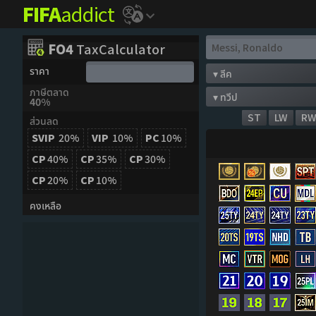
FIFA
addict
FO4
TaxCalculator
ราคา
ภาษีตลาด
40%
ST
LW
R
ส่วนลด
SVIP
20%
VIP
10%
PC
10%
CP
40%
CP
35%
CP
30%
CP
20%
CP
10%
คงเหลือ