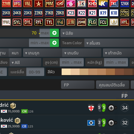
-
-
Team Color
ฐาน
หนา
อเสียง
สูง (cm)
หนัก (kg)
อ
-
-
สีผิว
เบอร์เสื้อ
FP
ASCENDING)
TO CLEAR SORTING)
(CL
drić 
5
5
34
CM
126
70,000B
šković 
3
5
32
CB
125
29,300B