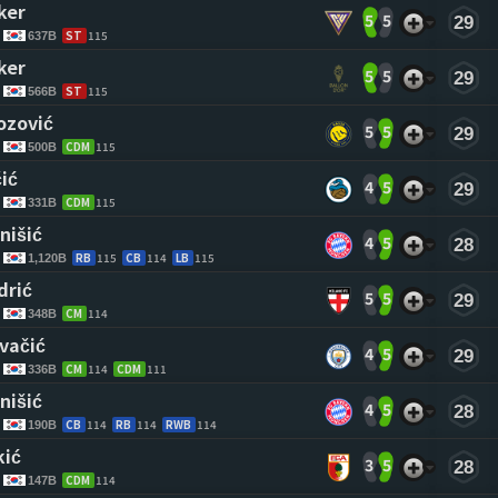
ker 
5
5
29
ST
115
637B
ker 
5
5
29
ST
115
566B
ozović 
5
5
29
CDM
115
500B
ić 
4
5
29
CDM
115
331B
nišić 
4
5
28
RB
115
CB
114
LB
115
1,120B
drić 
5
5
29
CM
114
348B
vačić 
4
5
29
CM
114
CDM
111
336B
nišić 
4
5
28
CB
114
RB
114
RWB
114
190B
kić 
3
5
28
CDM
114
147B