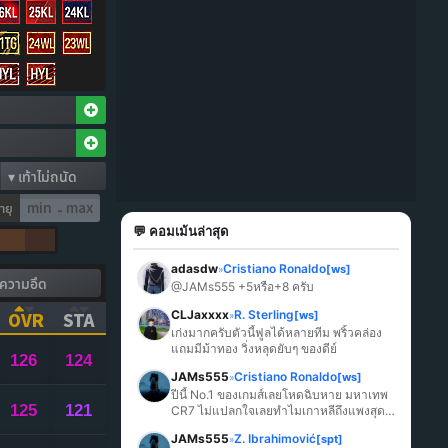
ายุ
-
💬 คอมเม้นล่าสุด
adasdw
Cristiano Ronaldo
[ws]
»
@JAMs555 +5หรือ+8 ครับ
CLJaxxxx
R. Sterling
[ws]
OVR
STA
»
เก่งมากครับตัวนี้ฟูลได้หลายทีม พริ้วคล่อง 
ICK TO SORT ASCENDING)
(CLICK TO SORT ASCENDING)
(CLICK TO SORT ASCENDING)
แถมมีม้าทอง วิ่งหลุดยับๆ ของดีย์
126
124
JAMs555
Cristiano Ronaldo
[ws]
»
ปีนี้ No.1 ของเกมส์เลยโหดฉิบหาย มหาเทพ 
125
121
CR7 ไม่แปลกใจเลยทำไมเกาหลีถึงแพงสุด
ในเกมส์
JAMs555
Z. Ibrahimović
[spt]
»