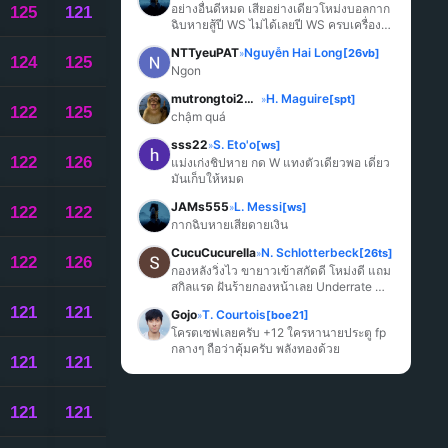
อย่างอื่นดีหมด เสียอย่างเดียวโหม่งบอลกาก
125
121
ฉิบหายสู้ปี WS ไม่ได้เลยปี WS ครบเครื่อง
มากกว่า
NTTyeuPAT
Nguyễn Hai Long
[26vb]
»
124
125
Ngon
mutrongtoi2027
H. Maguire
[spt]
»
122
125
chậm quá
sss22
S. Eto'o
[ws]
»
122
126
แม่งเก่งชิปหาย กด W แทงตัวเดียวพอ เดี๋ยว
มันเก็บให้หมด
JAMs555
L. Messi
[ws]
»
122
122
กากฉิบหายเสียดายเงิน
CucuCucurella
N. Schlotterbeck
[26ts]
»
122
126
กองหลังวิ่งไว ขายาวเข้าสกัดดี โหม่งดี แถม
สกิลแรด ฝันร้ายกองหน้าเลย Underrate 
มากๆ
121
121
Gojo
T. Courtois
[boe21]
»
โครตเซฟเลยครับ +12 ใครหานายประตู fp 
กลางๆ ถือว่าคุ้มครับ พลังทองด้วย
121
121
121
121