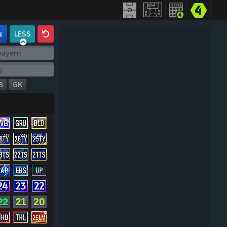
LESS
H
B
GK