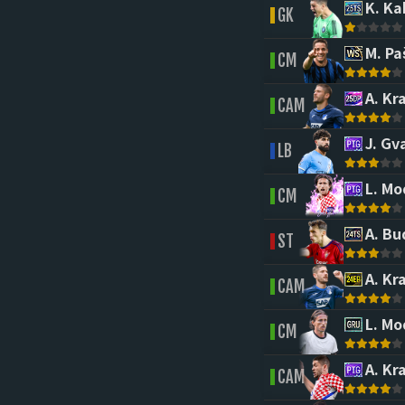
K. Ka
GK
M. Pa
CM
A. Kr
CAM
J. Gv
LB
L. Mo
CM
A. Bu
ST
A. Kr
CAM
L. Mo
CM
A. Kr
CAM