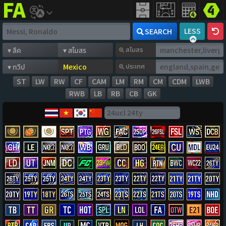
FIFA
addict
LESS
SEARCH
สโมสร
ประเทศ
ST
LW
RW
CF
CAM
LM
RM
CM
CDM
LWB
RWB
LB
RB
CB
GK