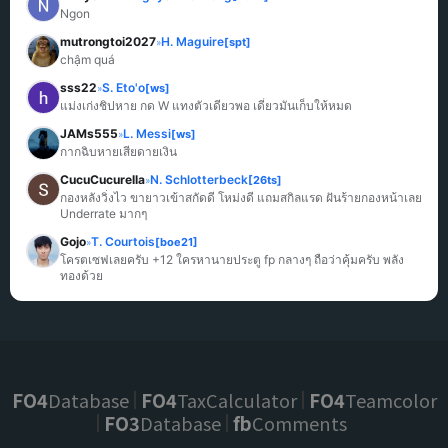
Ngon
mutrongtoi2027
H. Maguire
[spt]
»
chậm quá
sss22
S. Eto'o
[ws]
»
แม่งเก่งชิปหาย กด W แทงตัวเดียวพอ เดี๋ยวมันเก็บให้หมด
JAMs555
L. Messi
[ws]
»
กากฉิบหายเสียดายเงิน
CucuCucurella
N. Schlotterbeck
[26ts]
»
กองหลังวิ่งไว ขายาวเข้าสกัดดี โหม่งดี แถมสกิลแรด ฝันร้ายกองหน้าเลย 
Underrate มากๆ
Gojo
T. Courtois
[boe21]
»
โครตเซฟเลยครับ +12 ใครหานายประตู fp กลางๆ ถือว่าคุ้มครับ พลัง
ทองด้วย
FO4
Database
FO4
TaxCalculator
FO4
Teamcolor
FO3
Database
fb
Comments