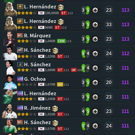
L. Hernández 
3
5
23
113
ST
113
198,000B
L. Hernández 
3
5
33
113
ST
113
569B
R. Márquez 
3
5
23
113
CDM
113
1,680B
H. Sánchez 
5
4
24
112
ST
112
1,220B
H. Sánchez 
5
4
24
111
ST
111
LW
108
1,680B
G. Ochoa 
3
5
20
111
GK
111
1,670B
L. Hernández 
3
5
23
111
ST
111
1,240B
R. Jiménez 
4
5
23
111
ST
111
1,910B
H. Sánchez 
5
4
24
111
ST
111
5,570B