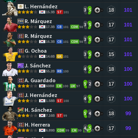
L. Hernández 
3
5
18
101
ST
101
15.3B
R. Márquez 
3
5
17
101
CB
101
CDM
98
17.3B
R. Márquez 
3
5
17
101
CB
101
CDM
98
16.3B
G. Ochoa 
3
5
15
101
GK
101
14.6B
J. Sánchez 
4
5
18
100
RB
100
55.2B
A. Guardado 
5
2
17
100
CM
100
LM
97
608M
J. Hernández 
4
5
17
100
ST
100
1.58B
H. Sánchez 
5
4
18
99
ST
99
7.16B
H. Herrera 
4
5
17
99
CDM
99
CM
99
RM
97
6.89B