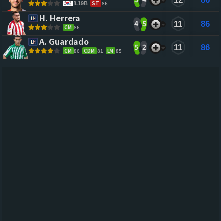
12
86
ST
86
8.19B
H. Herrera 
4
5
11
86
CM
86
A. Guardado 
5
2
11
86
CM
86
CDM
81
LM
85