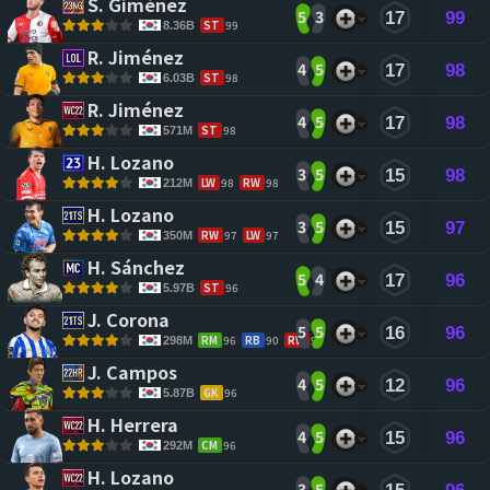
S. Giménez 
5
3
17
99
ST
99
8.36B
R. Jiménez 
4
5
17
98
ST
98
6.03B
R. Jiménez 
4
5
17
98
ST
98
571M
H. Lozano 
3
5
15
98
LW
98
RW
98
212M
H. Lozano 
3
5
15
97
RW
97
LW
97
350M
H. Sánchez 
5
4
17
96
ST
96
5.97B
J. Corona 
5
5
16
96
RM
96
RB
90
RW
95
298M
J. Campos 
4
5
12
96
GK
96
5.87B
H. Herrera 
4
5
15
96
CM
96
292M
H. Lozano 
3
5