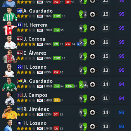
15
96
RW
96
LW
96
322M
A. Guardado 
5
2
15
95
CDM
95
936M
H. Herrera 
4
5
15
95
CM
95
6.98B
J. Corona 
5
5
16
95
RM
95
RW
94
RB
92
296M
E. Álvarez 
3
5
15
95
CDM
95
296M
H. Lozano 
3
5
13
95
RW
95
283M
A. Guardado 
5
2
14
94
CM
94
CDM
94
LM
91
1.09B
J. Campos 
4
5
11
94
GK
94
8.48B
R. Jiménez 
4
5
14
93
ST
93
123M
H. Lozano 
3
5
13
93
LW
93
6.54B