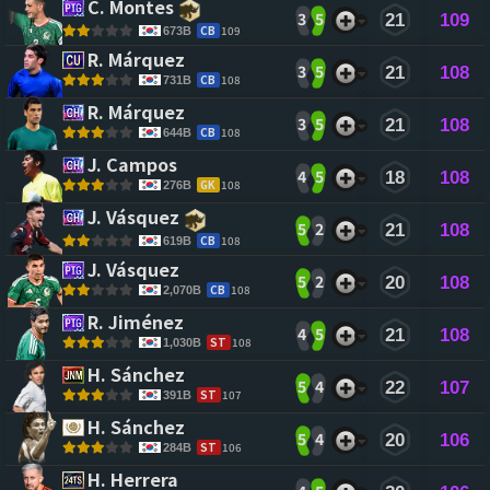
C. Montes 
3
5
21
109
CB
109
673B
R. Márquez 
3
5
21
108
CB
108
731B
R. Márquez 
3
5
21
108
CB
108
644B
J. Campos 
4
5
18
108
GK
108
276B
J. Vásquez 
5
2
21
108
CB
108
619B
J. Vásquez 
5
2
20
108
CB
108
2,070B
R. Jiménez 
4
5
21
108
ST
108
1,030B
H. Sánchez 
5
4
22
107
ST
107
391B
H. Sánchez 
5
4
20
106
ST
106
284B
H. Herrera 