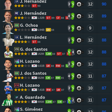
J. Hernández 
3
5
12
90
ST
90
J. Hernández 
4
5
12
89
ST
89
CF
88
LW
86
1.32B
G. Ochoa 
3
5
9
88
GK
88
6.94B
L. Hernández 
3
5
12
88
ST
88
G. dos Santos 
5
4
12
88
CAM
88
ST
87
CF
88
142M
H. Lozano 
3
5
12
88
LW
88
RW
88
LM
86
4.61B
J. dos Santos 
4
5
11
87
CM
87
RM
85
562M
H. Lozano 
3
5
10
87
RW
87
LW
87
7.41B
A. Guardado 
5
2
11
87
CDM
87
CM
87
LB
85
495M
S. Giménez 
5
4