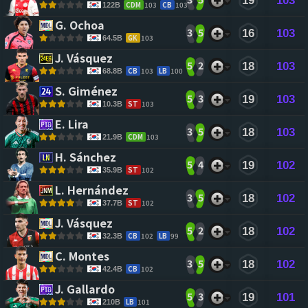
19
103
CDM
103
CB
103
122B
G. Ochoa 
3
5
16
103
GK
103
64.5B
J. Vásquez 
5
2
18
103
CB
103
LB
100
68.8B
S. Giménez 
5
3
19
103
ST
103
10.3B
E. Lira 
3
5
18
103
CDM
103
21.9B
H. Sánchez 
5
4
19
102
ST
102
35.9B
L. Hernández 
3
5
18
102
ST
102
37.7B
J. Vásquez 
5
2
18
102
CB
102
LB
99
32.3B
C. Montes 
3
5
18
102
CB
102
42.4B
J. Gallardo 
5
3
19
101
LB
101
210B