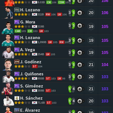
4
5
20
106
CM
106
CDM
105
8.03B
H. Lozano 
3
5
20
106
RW
106
LW
106
311B
G. Mora 
3
5
19
105
319B
CAM
105
CM
103
LW
103
H. Lozano 
3
5
19
105
LW
105
RW
105
1,090B
A. Vega 
3
5
19
105
LW
105
254B
J. Godínez 
3
5
21
104
ST
104
J. Quiñones 
3
5
20
103
ST
103
LW
99
855B
S. Giménez 
5
4
21
103
ST
103
359B
H. Sánchez 
5
4
20
103
ST
103
71.6B
E. Álvarez 
3
5