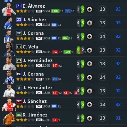
E. Álvarez 
3
5
13
93
CDM
93
CB
93
277M
J. Sánchez 
4
5
13
93
RB
93
319M
J. Corona 
5
5
14
92
RB
92
RM
91
180M
C. Vela 
5
2
13
92
RW
92
CAM
91
ST
89
28.5B
J. Hernández 
3
5
13
92
ST
92
2.08B
J. Corona 
5
5
14
92
RB
92
2.96B
J. Hernández 
4
5
13
92
ST
92
CF
92
LW
90
1.82B
J. Sánchez 
4
5
13
92
RB
92
190M
R. Jiménez 
4
5
13
91
ST
91
6.07B