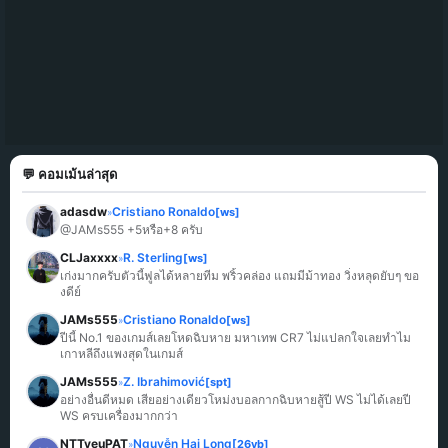
💬 คอมเม้นล่าสุด
adasdw
Cristiano Ronaldo
[ws]
»
@JAMs555 +5หรือ+8 ครับ
CLJaxxxx
R. Sterling
[ws]
»
เก่งมากครับตัวนี้ฟูลได้หลายทีม พริ้วคล่อง แถมมีม้าทอง วิ่งหลุดยับๆ ขอ
งดีย์
JAMs555
Cristiano Ronaldo
[ws]
»
ปีนี้ No.1 ของเกมส์เลยโหดฉิบหาย มหาเทพ CR7 ไม่แปลกใจเลยทำไม
เกาหลีถึงแพงสุดในเกมส์
JAMs555
Z. Ibrahimović
[spt]
»
อย่างอื่นดีหมด เสียอย่างเดียวโหม่งบอลกากฉิบหายสู้ปี WS ไม่ได้เลยปี 
WS ครบเครื่องมากกว่า
NTTyeuPAT
Nguyễn Hai Long
[26vb]
»