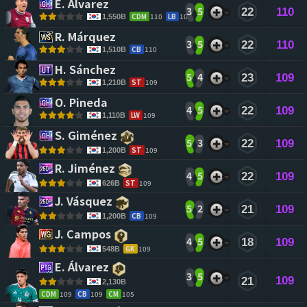
E. Álvarez 
3
5
22
110
CDM
110
LB
108
1,550B
R. Márquez 
3
5
22
110
CB
110
1,510B
H. Sánchez 
5
4
23
109
ST
109
1,210B
O. Pineda 
4
5
22
109
LW
109
1,110B
S. Giménez 
5
3
22
109
ST
109
1,200B
R. Jiménez 
4
5
22
109
ST
109
626B
J. Vásquez 
5
2
21
109
CB
109
1,200B
J. Campos 
4
5
18
109
GK
109
548B
E. Álvarez 
3
5
109
21
2,130B
CDM
109
CB
109
CM
105