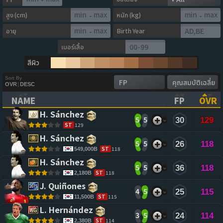
สูง (cm)
หนัก (kg)
-
-
อายุ
Birth Year
-
เบอร์เสื้อ
สีผิว
Sort By
OVR
|
DESC
NAME
FP
OVR
(CLICK TO CLEAR SORTING)
(CLICK TO
(CL
H. Sánchez 
5
5
30
129
ST
129
H. Sánchez 
5
5
26
118
ST
118
549,000B
H. Sánchez 
5
5
36
118
ST
118
2,180B
J. Quiñones 
4
5
25
115
ST
115
11,500B
L. Hernández 
3
5
24
114
ST
114
2,380B