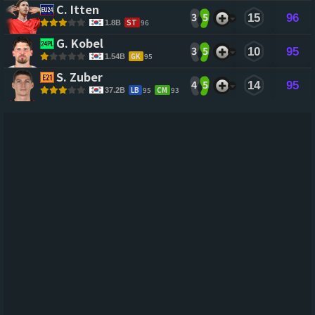
C. Itten 
3
5
15
96
ST
96
1.8B
G. Kobel 
3
5
10
95
GK
95
1.54B
S. Zuber 
4
5
14
95
LB
95
CM
93
37.2B