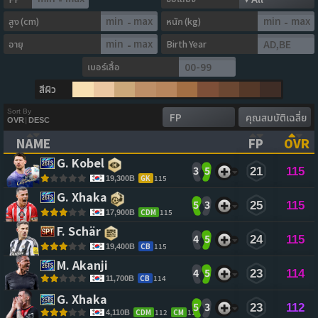
สูง (cm)
หนัก (kg)
-
-
อายุ
Birth Year
-
เบอร์เสื้อ
สีผิว
Sort By
OVR
|
DESC
NAME
FP
OVR
(CLICK TO CLEAR SORTING)
(CLICK TO
(CL
G. Kobel 
3
5
21
115
GK
115
19,300B
G. Xhaka 
5
3
25
115
CDM
115
17,900B
F. Schär 
4
5
24
115
CB
115
19,400B
M. Akanji 
4
5
23
114
CB
114
11,700B
G. Xhaka 
5
3
23
112
CDM
112
CM
112
4,110B