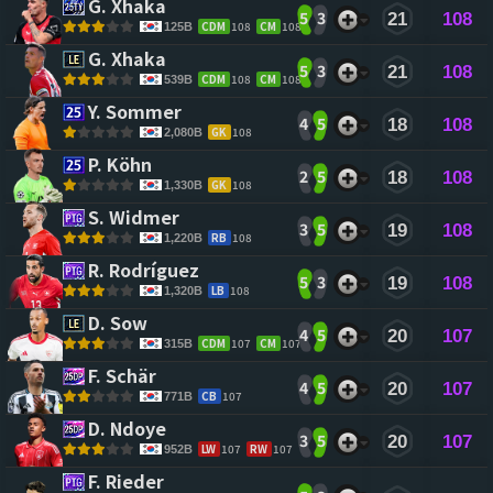
G. Xhaka 
5
3
21
108
CDM
108
CM
108
125B
G. Xhaka 
5
3
21
108
CDM
108
CM
108
539B
Y. Sommer 
4
5
18
108
GK
108
2,080B
P. Köhn 
2
5
18
108
GK
108
1,330B
S. Widmer 
3
5
19
108
RB
108
1,220B
R. Rodríguez 
5
3
19
108
LB
108
1,320B
D. Sow 
4
5
20
107
CDM
107
CM
107
315B
F. Schär 
4
5
20
107
CB
107
771B
D. Ndoye 
3
5
20
107
LW
107
RW
107
952B
F. Rieder 