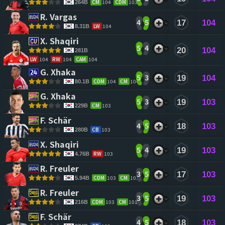
CM
104
CDM
103
264B
R. Vargas 
4
5
17
104
LW
104
8.31B
X. Shaqiri 
5
4
20
104
281B
LW
104
RW
104
CAM
104
G. Xhaka 
5
3
19
104
CDM
104
CM
104
80.1B
G. Xhaka 
5
3
19
103
CM
103
229B
F. Schär 
4
5
18
103
CB
103
280B
X. Shaqiri 
5
4
19
103
RW
103
4.76B
R. Freuler 
3
5
17
103
CDM
103
CM
101
5.94B
R. Freuler 
3
5
19
103
CDM
103
CM
101
216B
F. Schär 
4
5
18
103