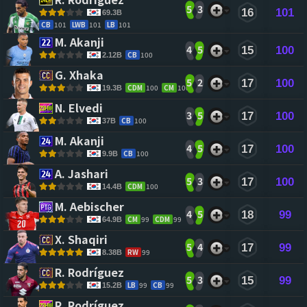
5
3
16
101
69.3B
CB
101
LWB
101
LB
101
M. Akanji 
4
5
15
100
CB
100
2.12B
G. Xhaka 
5
2
17
100
CDM
100
CM
100
19.3B
N. Elvedi 
3
5
17
100
CB
100
37B
M. Akanji 
4
5
17
100
CB
100
9.9B
A. Jashari 
5
3
17
100
CDM
100
14.4B
M. Aebischer 
4
5
18
99
CM
99
CDM
99
64.9B
X. Shaqiri 
5
4
17
99
RW
99
8.38B
R. Rodríguez 
5
3
15
99
LB
99
CB
99
15.2B
R. Rodríguez 