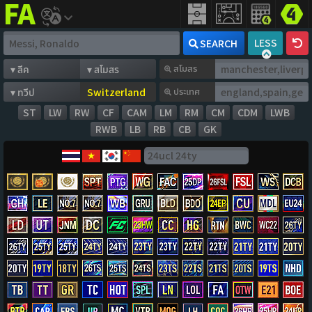
FIFA
addict
LESS
SEARCH
สโมสร
ประเทศ
ST
LW
RW
CF
CAM
LM
RM
CM
CDM
LWB
RWB
LB
RB
CB
GK