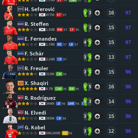
H. Seferović 
5
3
16
97
ST
97
877M
R. Steffen 
5
3
15
97
RW
97
CF
96
1.93B
E. Fernandes 
4
5
15
97
RB
97
LB
97
1.78B
F. Schär 
3
5
13
97
CB
97
2.24B
R. Freuler 
3
5
15
96
CM
96
313M
X. Shaqiri 
5
5
16
96
CAM
96
RM
96
9.7B
R. Rodríguez 
5
3
14
96
LB
96
LWB
96
CB
95
344M
N. Elvedi 
3
5
15
96
CB
96
383M
G. Kobel 
3
5
12
96
GK
96
596,000B