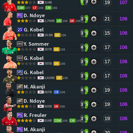
5
3
19
107
314B
CAM
107
CF
106
CM
106
D. Ndoye 
3
5
21
106
LM
106
LW
106
2,700B
G. Kobel 
3
5
15
106
GK
106
19.9B
Y. Sommer 
4
5
17
106
GK
106
307B
G. Kobel 
3
5
17
106
GK
106
787B
G. Kobel 
3
5
17
106
GK
106
2,620B
M. Akanji 
4
5
19
106
CB
106
667B
D. Ndoye 
3
5
19
106
LW
106
920B
R. Freuler 
3
5
19
106
CDM
106
CM
105
814B
M. Akanji 
4
5
20
105