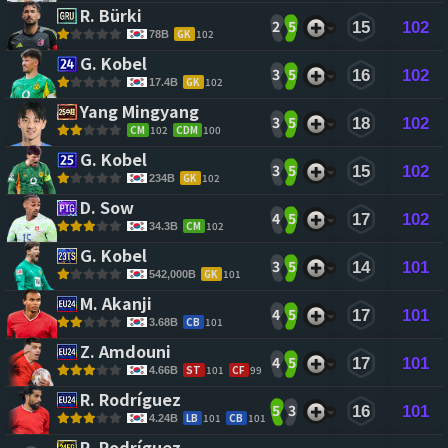
R. Bürki 
2
5
15
102
GK
102
78B
G. Kobel 
3
5
16
102
GK
102
17.4B
Yang Mingyang 
3
5
18
102
CM
102
CDM
100
G. Kobel 
3
5
15
102
GK
102
234B
D. Sow 
4
5
17
102
CM
102
34.3B
G. Kobel 
3
5
14
101
GK
101
542,000B
M. Akanji 
4
5
17
101
CB
101
3.68B
Z. Amdouni 
4
5
17
101
ST
101
CF
99
4.66B
R. Rodríguez 
5
3
16
101
LB
101
CB
101
4.24B
R. Rodríguez 