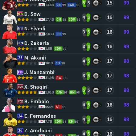
5
3
15
99
CB
99
LWB
99
13.8B
D. Sow 
4
5
16
99
CM
99
CDM
99
17.4B
N. Elvedi 
3
5
16
99
CB
99
2.83B
D. Zakaria 
3
5
16
99
CDM
99
1.8B
M. Akanji 
4
5
17
98
CB
98
301B
J. Manzambi 
3
5
17
98
RW
98
31.9B
X. Shaqiri 
5
5
17
98
CAM
98
RM
98
1.81B
B. Embolo 
4
5
16
98
ST
98
654M
E. Fernandes 
4
5
16
98
CDM
98
CM
96
7.7B
Z. Amdouni 
4
5
16
98
ST
98
CAM
95
7.75B