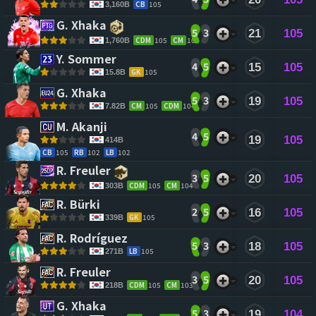
CB
105
3,160B
G. Xhaka 
5
3
21
105
CDM
105
CM
105
1,760B
Y. Sommer 
4
5
15
105
GK
105
15.8B
G. Xhaka 
5
3
19
105
CM
105
CDM
104
7.82B
M. Akanji 
4
5
19
105
414B
CB
105
RB
102
LB
102
R. Freuler 
3
5
20
105
CDM
105
CM
104
303B
R. Bürki 
2
5
16
105
GK
105
339B
R. Rodríguez 
5
3
18
105
LB
105
271B
R. Freuler 
3
5
20
105
CDM
105
CM
103
218B
G. Xhaka 
5
3
19
104