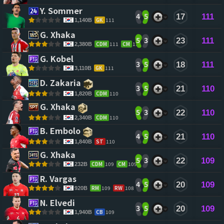
Y. Sommer 
4
5
17
111
GK
111
1,140B
G. Xhaka 
5
3
23
111
CDM
111
CM
111
2,380B
G. Kobel 
3
5
18
111
GK
111
3,110B
D. Zakaria 
3
5
21
110
CDM
110
1,820B
G. Xhaka 
5
3
22
110
CDM
110
2,340B
B. Embolo 
4
5
21
110
ST
110
1,840B
G. Xhaka 
5
3
22
109
CDM
109
CM
109
232B
R. Vargas 
4
5
20
109
RM
109
RW
108
920B
N. Elvedi 
3
5
20
109
CB
109
1,940B