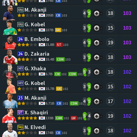
CB
103
274B
M. Akanji 
4
5
18
103
CB
103
205B
G. Kobel 
3
5
15
103
GK
103
227B
B. Embolo 
4
5
19
103
ST
103
21.8B
D. Zakaria 
3
5
18
103
CDM
103
15.4B
G. Xhaka 
5
3
18
102
CM
102
CDM
101
6.7B
G. Kobel 
3
5
15
102
GK
102
15.7B
M. Akanji 
4
5
17
102
CB
102
CDM
102
6.71B
X. Shaqiri 
5
4
19
102
CAM
102
LW
102
133B
N. Elvedi 
3
5
18
102
CB
102
174B