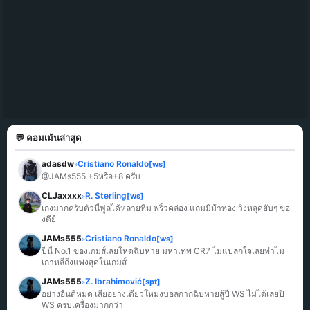
💬 คอมเม้นล่าสุด
adasdw
Cristiano Ronaldo
[ws]
»
@JAMs555 +5หรือ+8 ครับ
CLJaxxxx
R. Sterling
[ws]
»
เก่งมากครับตัวนี้ฟูลได้หลายทีม พริ้วคล่อง แถมมีม้าทอง วิ่งหลุดยับๆ ขอ
งดีย์
JAMs555
Cristiano Ronaldo
[ws]
»
ปีนี้ No.1 ของเกมส์เลยโหดฉิบหาย มหาเทพ CR7 ไม่แปลกใจเลยทำไม
เกาหลีถึงแพงสุดในเกมส์
JAMs555
Z. Ibrahimović
[spt]
»
อย่างอื่นดีหมด เสียอย่างเดียวโหม่งบอลกากฉิบหายสู้ปี WS ไม่ได้เลยปี 
WS ครบเครื่องมากกว่า