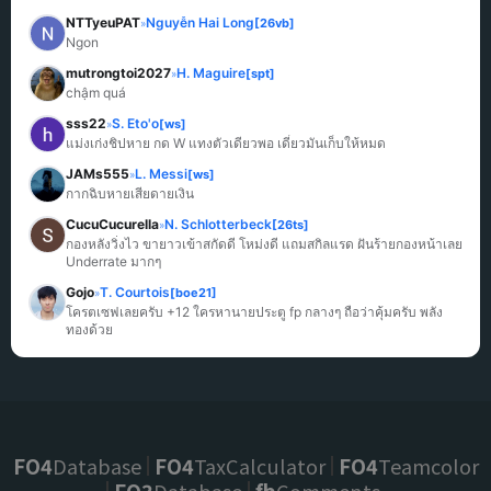
NTTyeuPAT
Nguyễn Hai Long
[26vb]
»
Ngon
mutrongtoi2027
H. Maguire
[spt]
»
chậm quá
sss22
S. Eto'o
[ws]
»
แม่งเก่งชิปหาย กด W แทงตัวเดียวพอ เดี๋ยวมันเก็บให้หมด
JAMs555
L. Messi
[ws]
»
กากฉิบหายเสียดายเงิน
CucuCucurella
N. Schlotterbeck
[26ts]
»
กองหลังวิ่งไว ขายาวเข้าสกัดดี โหม่งดี แถมสกิลแรด ฝันร้ายกองหน้าเลย 
Underrate มากๆ
Gojo
T. Courtois
[boe21]
»
โครตเซฟเลยครับ +12 ใครหานายประตู fp กลางๆ ถือว่าคุ้มครับ พลัง
ทองด้วย
FO4
Database
FO4
TaxCalculator
FO4
Teamcolor