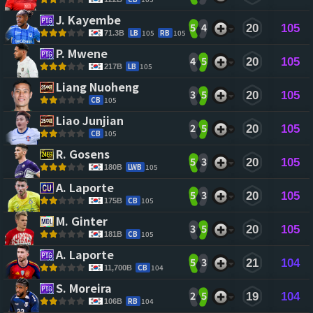
J. Kayembe 
5
4
20
105
LB
105
RB
105
71.3B
P. Mwene 
4
5
20
105
LB
105
217B
Liang Nuoheng 
3
5
20
105
CB
105
Liao Junjian 
2
5
20
105
CB
105
R. Gosens 
5
3
20
105
LWB
105
180B
A. Laporte 
5
3
20
105
CB
105
175B
M. Ginter 
3
5
20
105
CB
105
181B
A. Laporte 
5
3
21
104
CB
104
11,700B
S. Moreira 
2
5
19
104
RB
104
106B