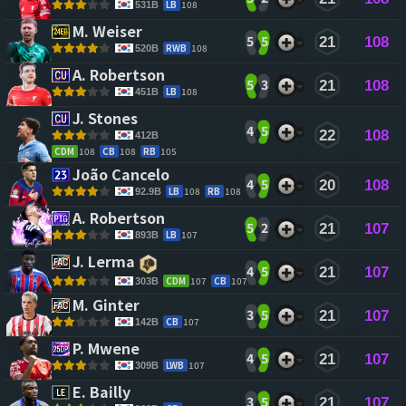
LB
108
531B
M. Weiser 
5
5
21
108
RWB
108
520B
A. Robertson 
5
3
21
108
LB
108
451B
J. Stones 
4
5
22
108
412B
CDM
108
CB
108
RB
105
João Cancelo 
4
5
20
108
LB
108
RB
108
92.9B
A. Robertson 
5
2
21
107
LB
107
893B
J. Lerma 
4
5
21
107
CDM
107
CB
107
303B
M. Ginter 
3
5
21
107
CB
107
142B
P. Mwene 
4
5
21
107
LWB
107
309B
E. Bailly 
3
5
21
107