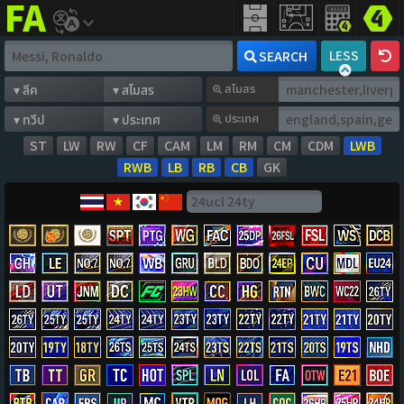
FIFA
addict
LESS
SEARCH
สโมสร
ประเทศ
ST
LW
RW
CF
CAM
LM
RM
CM
CDM
LWB
RWB
LB
RB
CB
GK