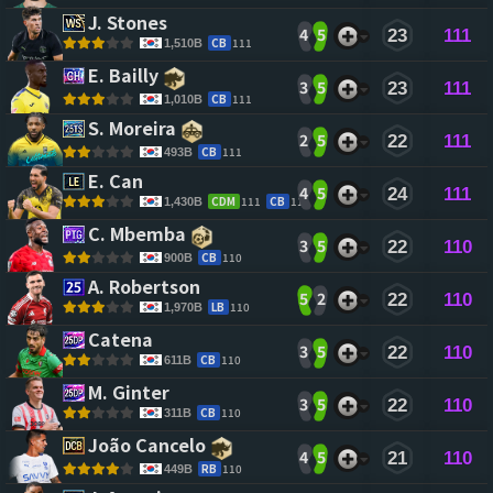
J. Stones 
4
5
23
111
CB
111
1,510B
E. Bailly 
3
5
23
111
CB
111
1,010B
S. Moreira 
2
5
22
111
CB
111
493B
E. Can 
4
5
24
111
CDM
111
CB
111
1,430B
C. Mbemba 
3
5
22
110
CB
110
900B
A. Robertson 
5
2
22
110
LB
110
1,970B
Catena 
3
5
22
110
CB
110
611B
M. Ginter 
3
5
22
110
CB
110
311B
João Cancelo 
4
5
21
110
RB
110
449B