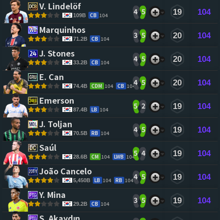
V. Lindelöf 
4
5
19
104
CB
104
109B
Marquinhos 
3
5
20
104
CB
104
71.2B
J. Stones 
4
5
20
104
CB
104
33.2B
E. Can 
4
5
20
104
CDM
104
CB
104
74.4B
Emerson 
5
2
19
104
LB
104
87.4B
J. Toljan 
4
5
19
104
RB
104
70.5B
Saúl 
5
4
19
104
CM
104
LWB
104
28.6B
João Cancelo 
4
5
19
104
LB
104
RB
104
5,450B
Y. Mina 
3
5
19
104
CB
104
29.2B
S. Akaydın 