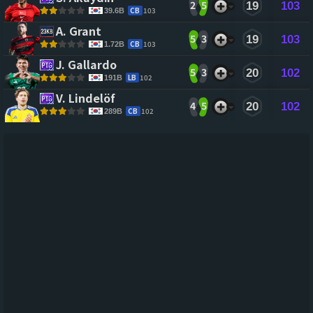
2
5
19
103
CB
103
39.6B
A. Grant 
5
3
19
103
CB
103
1.72B
J. Gallardo 
5
3
20
102
LB
102
191B
V. Lindelöf 
4
5
20
102
CB
102
289B