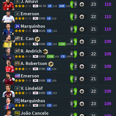
J. Amavi 
5
5
23
110
LB
110
LWB
109
48.7B
Emerson 
5
2
22
110
LB
110
539B
Marquinhos 
3
5
21
110
CB
110
451B
E. Can 
4
5
23
109
CB
109
CDM
109
618B
R. Andrich 
4
5
22
109
CDM
109
CB
109
528B
A. Robertson 
5
2
22
109
LB
109
379B
Emerson 
5
2
21
109
LB
109
249B
V. Lindelöf 
4
5
22
109
CB
109
838B
Marquinhos 
3
5
23
109
CB
109
103B
João Cancelo 
4
5