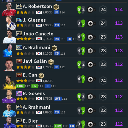
A. Robertson 
5
2
24
114
LB
114
2,630B
J. Glesnes 
3
5
24
113
CB
113
1,990B
João Cancelo 
4
5
23
113
RB
113
LB
113
2,140B
A. Rrahmani 
4
5
23
113
CB
113
2,130B
Javi Galán 
5
2
23
112
LB
112
1,700B
E. Can 
4
5
112
24
1,820B
CDM
112
CM
111
CB
111
R. Gosens 
5
3
23
112
LWB
112
1,750B
A. Rrahmani 
4
5
22
112
CB
112
1,890B
E. Dier 
3
5
23
112
CDM
112
CB
112
1,350B