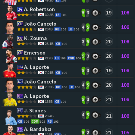
LB
106
49.2B
A. Robertson 
5
3
19
106
LB
106
30.2B
João Cancelo 
4
5
20
106
RB
106
LB
106
234B
K. Zouma 
3
5
20
106
CB
106
28.1B
Emerson 
5
3
20
106
LB
106
LWB
106
212B
A. Laporte 
5
3
19
106
CB
106
7.01B
João Cancelo 
4
5
20
106
RB
106
LB
106
7.59B
A. Laporte 
5
3
21
106
CB
106
183B
J. Stones 
4
5
21
106
23.4B
CB
106
CDM
105
RB
103
A. Bardakcı 
5
2
21
105
CB
105
122B