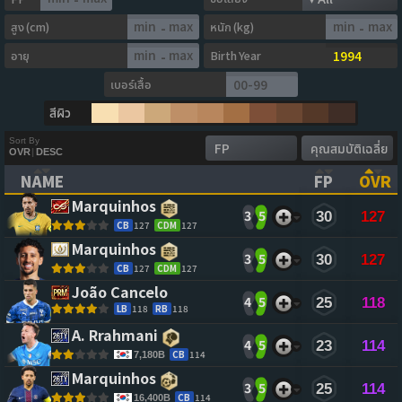
สูง (cm)
หนัก (kg)
-
-
อายุ
Birth Year
-
เบอร์เสื้อ
สีผิว
Sort By
OVR
|
DESC
NAME
FP
OVR
(CLICK TO CLEAR SORTING)
(CLICK TO
(CL
Marquinhos 
3
5
30
127
CB
127
CDM
127
Marquinhos 
3
5
30
127
CB
127
CDM
127
João Cancelo 
4
5
25
118
LB
118
RB
118
A. Rrahmani 
4
5
23
114
CB
114
7,180B
Marquinhos 
3
5
25
114
CB
114
16,400B