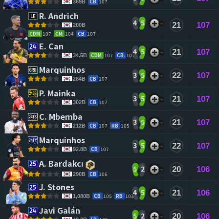
CB
107
369B
R. Andrich 
4
5
21
107
200B
CDM
107
CM
104
CB
107
E. Can 
4
5
21
107
CDM
107
CB
107
34.5B
Marquinhos 
3
5
22
107
CB
107
284B
P. Mainka 
3
5
21
107
CB
107
302B
C. Mbemba 
3
5
21
107
CB
107
RB
105
212B
Marquinhos 
3
5
22
107
CB
107
92.8B
A. Bardakcı 
5
2
20
106
CB
106
290B
J. Stones 
4
5
21
106
CB
105
RB
103
1,080B
Javi Galán 
5
2
20
106