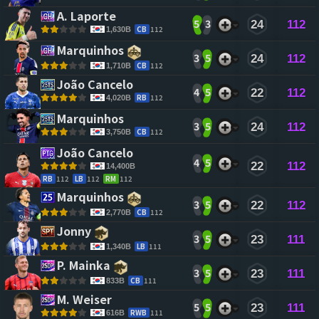
A. Laporte 
5
3
24
112
CB
112
1,630B
Marquinhos 
3
5
24
112
CB
112
1,710B
João Cancelo 
4
5
22
112
RB
112
4,020B
Marquinhos 
3
5
24
112
CB
112
3,750B
João Cancelo 
4
5
22
112
14,400B
RB
112
LB
112
RM
112
Marquinhos 
3
5
22
112
CB
112
2,770B
Jonny 
3
5
23
111
LB
111
1,340B
P. Mainka 
3
5
23
111
CB
111
833B
M. Weiser 
5
5
23
111
RWB
111
616B