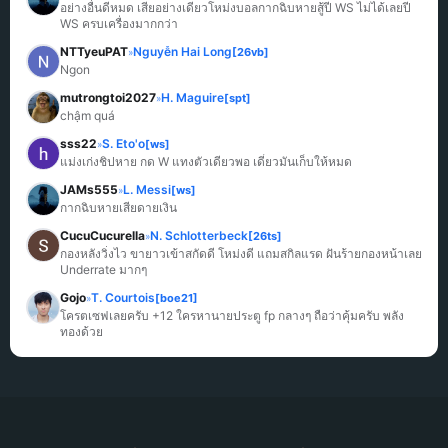
อย่างอื่นดีหมด เสียอย่างเดียวโหม่งบอลกากฉิบหายสู้ปี WS ไม่ได้เลยปี 
WS ครบเครื่องมากกว่า
NTTyeuPAT
Nguyễn Hai Long
[26vb]
»
Ngon
mutrongtoi2027
H. Maguire
[spt]
»
chậm quá
sss22
S. Eto'o
[ws]
»
แม่งเก่งชิปหาย กด W แทงตัวเดียวพอ เดี๋ยวมันเก็บให้หมด
JAMs555
L. Messi
[ws]
»
กากฉิบหายเสียดายเงิน
CucuCucurella
N. Schlotterbeck
[26ts]
»
กองหลังวิ่งไว ขายาวเข้าสกัดดี โหม่งดี แถมสกิลแรด ฝันร้ายกองหน้าเลย 
Underrate มากๆ
Gojo
T. Courtois
[boe21]
»
โครตเซฟเลยครับ +12 ใครหานายประตู fp กลางๆ ถือว่าคุ้มครับ พลัง
ทองด้วย