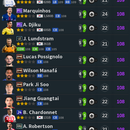
21
109
LB
109
RB
109
828B
Marquinhos 
3
5
24
108
CB
108
3,580B
A. Djiku 
3
5
22
108
CB
108
605B
J. Lundstram 
5
5
21
108
261B
CDM
108
CM
108
CB
105
Lucas Possignolo 
2
5
22
108
CB
108
Wilson Manafá 
4
5
22
108
RB
108
Park Ji Soo 
3
5
22
108
CB
108
Jiang Guangtai 
3
5
22
108
CB
108
B. Chardonnet 
3
5
22
108
CB
108
131B
A. Robertson 
5
2
21
108