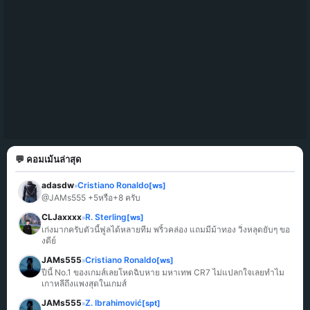
💬 คอมเม้นล่าสุด
adasdw
Cristiano Ronaldo
[ws]
»
@JAMs555 +5หรือ+8 ครับ
CLJaxxxx
R. Sterling
[ws]
»
เก่งมากครับตัวนี้ฟูลได้หลายทีม พริ้วคล่อง แถมมีม้าทอง วิ่งหลุดยับๆ ขอ
งดีย์
JAMs555
Cristiano Ronaldo
[ws]
»
ปีนี้ No.1 ของเกมส์เลยโหดฉิบหาย มหาเทพ CR7 ไม่แปลกใจเลยทำไม
เกาหลีถึงแพงสุดในเกมส์
JAMs555
Z. Ibrahimović
[spt]
»