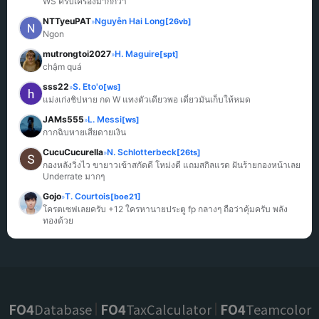
WS ครบเครื่องมากกว่า
NTTyeuPAT
Nguyễn Hai Long
[26vb]
»
Ngon
mutrongtoi2027
H. Maguire
[spt]
»
chậm quá
sss22
S. Eto'o
[ws]
»
แม่งเก่งชิปหาย กด W แทงตัวเดียวพอ เดี๋ยวมันเก็บให้หมด
JAMs555
L. Messi
[ws]
»
กากฉิบหายเสียดายเงิน
CucuCucurella
N. Schlotterbeck
[26ts]
»
กองหลังวิ่งไว ขายาวเข้าสกัดดี โหม่งดี แถมสกิลแรด ฝันร้ายกองหน้าเลย 
Underrate มากๆ
Gojo
T. Courtois
[boe21]
»
โครตเซฟเลยครับ +12 ใครหานายประตู fp กลางๆ ถือว่าคุ้มครับ พลัง
ทองด้วย
FO4
Database
FO4
TaxCalculator
FO4
Teamcolor