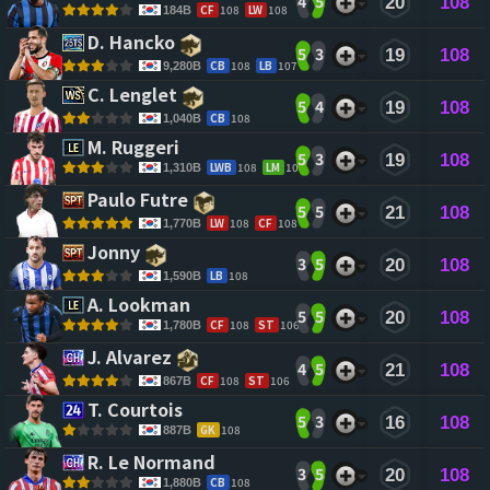
4
5
20
108
CF
108
LW
108
184B
D. Hancko 
5
3
19
108
CB
108
LB
107
9,280B
C. Lenglet 
5
4
19
108
CB
108
1,040B
M. Ruggeri 
5
3
19
108
LWB
108
LM
107
1,310B
Paulo Futre 
5
5
21
108
LW
108
CF
108
1,770B
Jonny 
3
5
20
108
LB
108
1,590B
A. Lookman 
5
5
20
108
CF
108
ST
106
1,780B
J. Alvarez 
4
5
21
108
CF
108
ST
106
867B
T. Courtois 
5
3
16
108
GK
108
887B
R. Le Normand 
3
5
20
108
CB
108
1,880B