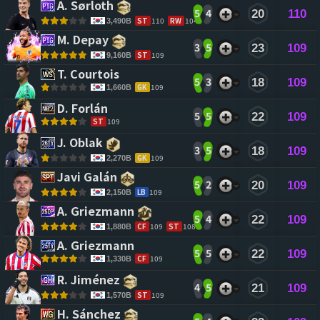
A. Sørloth 
5
4
20
110
ST
110
RW
104
3,490B
M. Depay 
3
5
23
109
ST
109
9,160B
T. Courtois 
5
3
18
109
GK
109
1,660B
D. Forlán 
5
5
22
109
ST
109
J. Oblak 
3
5
18
109
GK
109
2,270B
Javi Galán 
5
2
20
109
LB
109
2,150B
A. Griezmann 
5
4
22
109
CF
109
ST
108
1,880B
A. Griezmann 
5
5
22
109
CF
109
1,330B
R. Jiménez 
4
5
21
109
ST
109
1,570B
H. Sánchez 