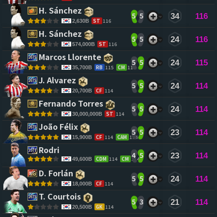
H. Sánchez 
5
5
34
116
ST
116
2,630B
H. Sánchez 
5
5
24
116
ST
116
574,000B
Marcos Llorente 
5
5
24
115
RB
115
CM
114
35,700B
J. Alvarez 
5
5
24
114
CF
114
20,700B
Fernando Torres 
5
5
24
114
ST
114
30,000,000B
João Félix 
5
5
23
114
CF
114
CAM
114
15,900B
Rodri 
4
5
23
114
CDM
114
CM
114
49,600B
D. Forlán 
5
5
24
114
CF
114
18,000B
T. Courtois 
5
3
21
114
GK
114
20,500B