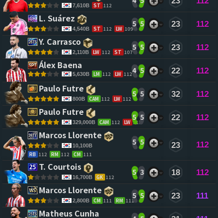
4
5
23
112
ST
112
7,610B
L. Suárez 
5
5
23
112
ST
112
LW
109
4,540B
Y. Carrasco 
5
5
23
112
LW
112
ST
107
2,110B
Álex Baena 
4
5
22
112
LM
112
LW
112
5,630B
Paulo Futre 
5
5
32
112
CAM
112
LW
112
800B
Paulo Futre 
5
5
22
112
CAM
112
LW
112
329,000B
Marcos Llorente 
5
5
112
23
10,100B
RB
112
RM
112
CM
111
T. Courtois 
5
3
18
112
GK
112
16,700B
Marcos Llorente 
5
5
23
111
CM
111
RM
111
2,800B
Matheus Cunha 