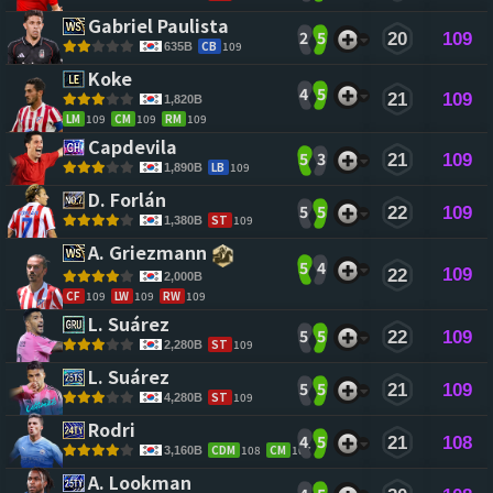
Gabriel Paulista 
2
5
20
109
CB
109
635B
Koke 
4
5
21
109
1,820B
LM
109
CM
109
RM
109
Capdevila 
5
3
21
109
LB
109
1,890B
D. Forlán 
5
5
22
109
ST
109
1,380B
A. Griezmann 
5
4
109
22
2,000B
CF
109
LW
109
RW
109
L. Suárez 
5
5
22
109
ST
109
2,280B
L. Suárez 
5
5
21
109
ST
109
4,280B
Rodri 
4
5
21
108
CDM
108
CM
107
3,160B
A. Lookman 