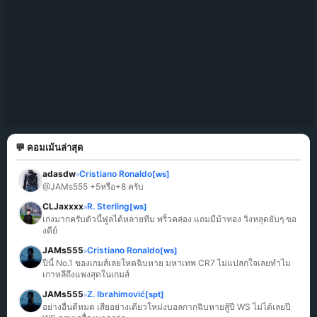
💬 คอมเม้นล่าสุด
adasdw
Cristiano Ronaldo
[ws]
»
@JAMs555 +5หรือ+8 ครับ
CLJaxxxx
R. Sterling
[ws]
»
เก่งมากครับตัวนี้ฟูลได้หลายทีม พริ้วคล่อง แถมมีม้าทอง วิ่งหลุดยับๆ ขอ
งดีย์
JAMs555
Cristiano Ronaldo
[ws]
»
ปีนี้ No.1 ของเกมส์เลยโหดฉิบหาย มหาเทพ CR7 ไม่แปลกใจเลยทำไม
เกาหลีถึงแพงสุดในเกมส์
JAMs555
Z. Ibrahimović
[spt]
»
อย่างอื่นดีหมด เสียอย่างเดียวโหม่งบอลกากฉิบหายสู้ปี WS ไม่ได้เลยปี 