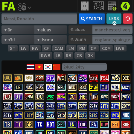
FIFA
addict
LESS
SEARCH
สโมสร
ประเทศ
ST
LW
RW
CF
CAM
LM
RM
CM
CDM
LWB
RWB
LB
RB
CB
GK