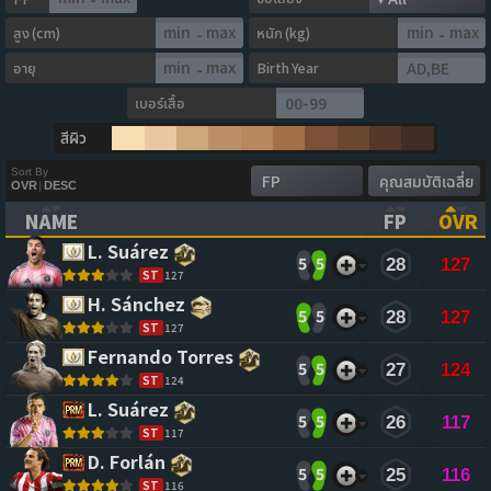
สูง (cm)
หนัก (kg)
-
-
อายุ
Birth Year
-
เบอร์เสื้อ
สีผิว
Sort By
OVR
|
DESC
NAME
FP
OVR
(CLICK TO CLEAR SORTING)
(CLICK TO
(CL
L. Suárez 
5
5
28
127
ST
127
H. Sánchez 
5
5
28
127
ST
127
Fernando Torres 
5
5
27
124
ST
124
L. Suárez 
5
5
26
117
ST
117
D. Forlán 
5
5
25
116
ST
116