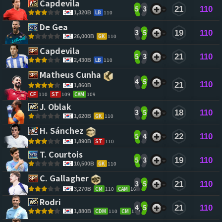
Capdevila 
5
3
21
110
LB
110
1,320B
De Gea 
3
5
19
110
GK
110
26,000B
Capdevila 
5
3
21
110
LB
110
2,430B
Matheus Cunha 
4
5
110
21
1,860B
CF
110
ST
109
CAM
109
J. Oblak 
3
5
18
110
GK
110
1,620B
H. Sánchez 
5
4
22
110
ST
110
1,890B
T. Courtois 
5
3
19
110
GK
110
10,500B
C. Gallagher 
3
5
21
110
CM
110
CAM
109
3,270B
Rodri 
4
5
21
110
CDM
110
CM
110
1,880B