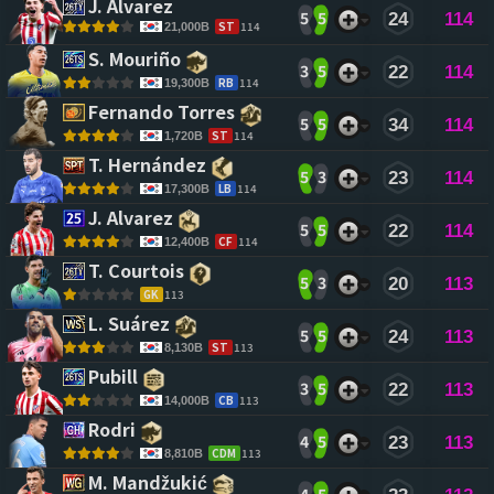
J. Alvarez 
5
5
24
114
ST
114
21,000B
S. Mouriño 
3
5
22
114
RB
114
19,300B
Fernando Torres 
5
5
34
114
ST
114
1,720B
T. Hernández 
5
3
23
114
LB
114
17,300B
J. Alvarez 
5
5
22
114
CF
114
12,400B
T. Courtois 
5
3
20
113
GK
113
L. Suárez 
5
5
24
113
ST
113
8,130B
Pubill 
3
5
22
113
CB
113
14,000B
Rodri 
4
5
23
113
CDM
113
8,810B
M. Mandžukić 