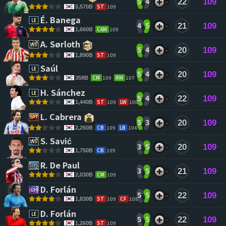
5
4
22
109
ST
109
5,570B
É. Banega 
4
5
21
109
CAM
109
1,660B
A. Sørloth 
5
4
20
109
ST
109
1,890B
Saúl 
5
4
20
109
CM
109
RM
107
358B
H. Sánchez 
5
4
22
109
ST
109
LW
106
1,440B
L. Cabrera 
5
3
20
109
CB
109
LB
104
2,260B
S. Savić 
3
5
20
109
CB
109
1,750B
R. De Paul 
3
5
21
109
CM
109
2,030B
D. Forlán 
5
5
22
109
ST
109
CF
108
1,830B
D. Forlán 
5
5
22
109
ST
109
1,260B