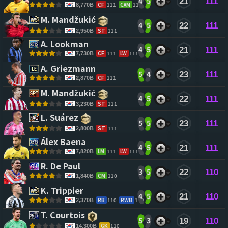
4
5
21
111
CF
111
CAM
111
8,770B
M. Mandžukić 
4
5
22
111
ST
111
2,950B
A. Lookman 
4
5
21
111
CF
111
LW
111
7,730B
A. Griezmann 
5
4
23
111
CF
111
2,870B
M. Mandžukić 
4
5
22
111
ST
111
3,230B
L. Suárez 
5
5
23
111
ST
111
2,800B
Álex Baena 
4
5
21
111
LM
111
LW
111
7,820B
R. De Paul 
3
5
22
110
CM
110
1,840B
K. Trippier 
4
5
21
110
RB
110
RWB
110
2,370B
T. Courtois 
5
3
19
110
GK
110
14,300B