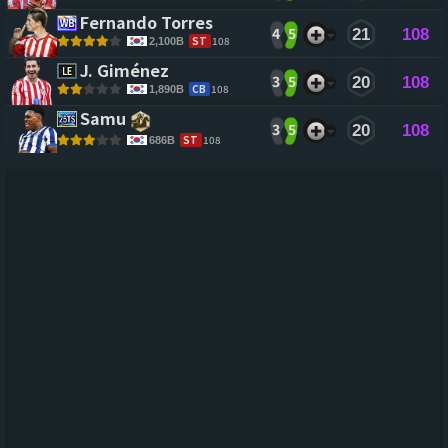
Fernando Torres 
4
5
21
108
ST
108
2,100B
J. Giménez 
3
5
20
108
CB
108
1,890B
Samu 
3
5
20
108
ST
108
686B