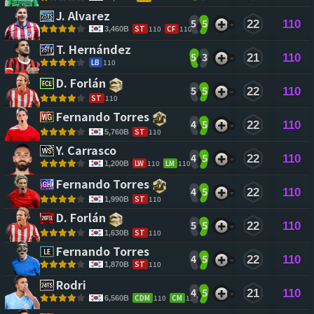
J. Alvarez 
5
5
22
110
ST
110
CF
110
3,460B
T. Hernández 
5
3
21
110
LB
110
D. Forlán 
5
5
22
110
ST
110
Fernando Torres 
4
5
22
110
ST
110
5,760B
Y. Carrasco 
4
5
22
110
LW
110
LM
110
1,200B
Fernando Torres 
4
5
22
110
ST
110
1,990B
D. Forlán 
5
5
22
110
ST
110
1,630B
Fernando Torres 
4
5
22
110
ST
110
1,870B
Rodri 
4
5
21
110
CDM
110
CM
110
6,560B