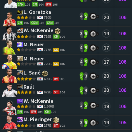
CAM
106
CM
104
RW
106
L. Goretzka 
4
5
20
106
710B
CM
106
CDM
105
CAM
105
W. McKennie 
3
5
19
106
CM
106
719B
M. Neuer 
4
5
17
106
GK
106
777B
M. Neuer 
4
5
17
106
GK
106
725B
L. Sané 
5
3
20
106
LW
106
439B
Raúl 
5
4
20
106
ST
106
672B
W. McKennie 
3
5
19
106
1,300B
RM
106
RW
104
CM
106
M. Pieringer 
3
5
19
105
ST
105
277B