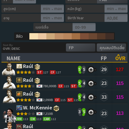
สูง (cm)
หนัก (kg)
-
-
อายุ
Birth Year
-
เบอร์เสื้อ
สีผิว
Sort By
OVR
|
DESC
NAME
FP
OVR
(CLICK TO CLEAR SORTING)
(CLICK TO
(CL
Raúl 
5
5
29
127
ST
127
CF
127
Raúl 
5
4
23
115
CF
115
ST
115
780,000B
Raúl 
5
4
33
115
CF
115
ST
115
2,090B
W. McKennie 
3
5
113
23
7,210B
RM
113
CM
113
CAM
112
Raúl 