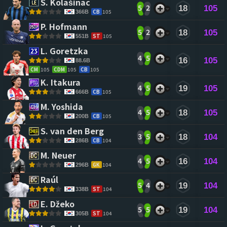
S. Kolašinac 
5
2
18
105
CB
105
366B
P. Hofmann 
5
2
18
105
ST
105
551B
L. Goretzka 
4
5
16
105
88.6B
CM
105
CDM
105
CB
105
K. Itakura 
4
5
19
105
CB
105
666B
M. Yoshida 
4
5
18
105
CB
105
200B
S. van den Berg 
3
5
18
104
CB
104
286B
M. Neuer 
4
5
16
104
GK
104
296B
Raúl 
5
4
19
104
ST
104
338B
E. Džeko 
5
5
19
104
ST
104
305B