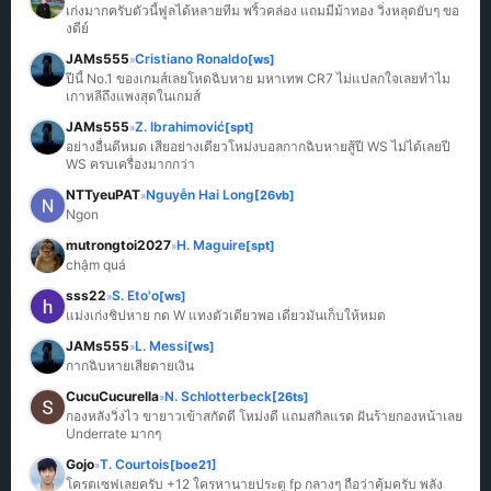
เก่งมากครับตัวนี้ฟูลได้หลายทีม พริ้วคล่อง แถมมีม้าทอง วิ่งหลุดยับๆ ขอ
งดีย์
JAMs555
Cristiano Ronaldo
[ws]
»
ปีนี้ No.1 ของเกมส์เลยโหดฉิบหาย มหาเทพ CR7 ไม่แปลกใจเลยทำไม
เกาหลีถึงแพงสุดในเกมส์
JAMs555
Z. Ibrahimović
[spt]
»
อย่างอื่นดีหมด เสียอย่างเดียวโหม่งบอลกากฉิบหายสู้ปี WS ไม่ได้เลยปี 
WS ครบเครื่องมากกว่า
NTTyeuPAT
Nguyễn Hai Long
[26vb]
»
Ngon
mutrongtoi2027
H. Maguire
[spt]
»
chậm quá
sss22
S. Eto'o
[ws]
»
แม่งเก่งชิปหาย กด W แทงตัวเดียวพอ เดี๋ยวมันเก็บให้หมด
JAMs555
L. Messi
[ws]
»
กากฉิบหายเสียดายเงิน
CucuCucurella
N. Schlotterbeck
[26ts]
»
กองหลังวิ่งไว ขายาวเข้าสกัดดี โหม่งดี แถมสกิลแรด ฝันร้ายกองหน้าเลย 
Underrate มากๆ
Gojo
T. Courtois
[boe21]
»
โครตเซฟเลยครับ +12 ใครหานายประตู fp กลางๆ ถือว่าคุ้มครับ พลัง