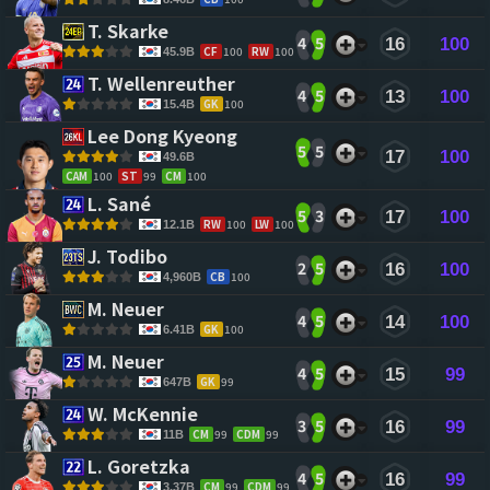
T. Skarke 
4
5
16
100
CF
100
RW
100
45.9B
T. Wellenreuther 
4
5
13
100
GK
100
15.4B
Lee Dong Kyeong 
5
5
17
100
49.6B
CAM
100
ST
99
CM
100
L. Sané 
5
3
17
100
RW
100
LW
100
12.1B
J. Todibo 
2
5
16
100
CB
100
4,960B
M. Neuer 
4
5
14
100
GK
100
6.41B
M. Neuer 
4
5
15
99
GK
99
647B
W. McKennie 
3
5
16
99
CM
99
CDM
99
11B
L. Goretzka 
4
5
16
99
CM
99
CDM
99
3.37B