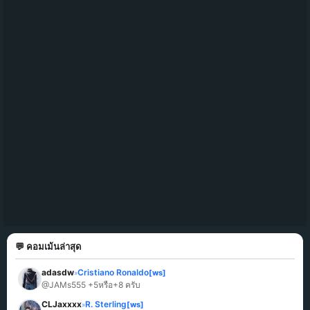
💬 คอมเม้นล่าสุด
adasdw
Cristiano Ronaldo
[ws]
»
@JAMs555 +5หรือ+8 ครับ
CLJaxxxx
R. Sterling
[ws]
»