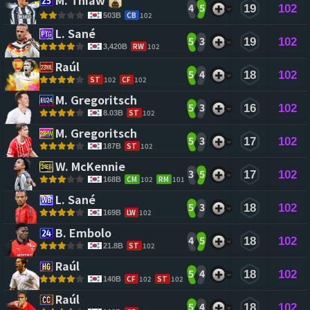
M. Thiaw 
4
5
19
102
CB
102
503B
L. Sané 
5
3
19
102
RW
102
3,420B
Raúl 
5
4
18
102
ST
102
CF
102
M. Gregoritsch 
5
3
16
102
ST
102
8.03B
M. Gregoritsch 
5
3
17
102
ST
102
187B
W. McKennie 
3
5
17
102
CM
102
RM
101
168B
L. Sané 
5
3
18
102
LW
102
169B
B. Embolo 
4
5
18
102
ST
102
21.8B
Raúl 
5
4
18
102
CF
102
ST
102
140B
Raúl 
5
4
18
102