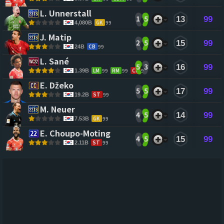
L. Unnerstall 
1
5
13
99
GK
99
4,080B
J. Matip 
2
5
15
99
CB
99
24B
L. Sané 
5
3
16
99
LM
99
RM
99
CF
99
1.39B
E. Džeko 
5
5
17
99
ST
99
19.2B
M. Neuer 
4
5
14
99
GK
99
7.53B
E. Choupo-Moting 
4
5
15
99
ST
99
2.11B