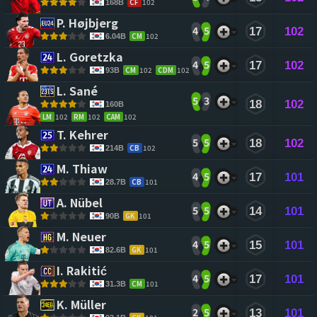
CF
102
168B
P. Højbjerg 
4
5
17
102
CM
102
6.04B
L. Goretzka 
4
5
17
102
CM
102
CDM
102
93B
L. Sané 
5
3
18
102
160B
LM
102
RM
102
CAM
102
T. Kehrer 
5
5
18
102
CB
102
214B
M. Thiaw 
4
5
17
101
CB
101
28.7B
A. Nübel 
5
5
14
101
GK
101
90B
M. Neuer 
4
5
15
101
GK
101
82.6B
I. Rakitić 
4
5
17
101
CM
101
31.3B
K. Müller 
2
5
13
101