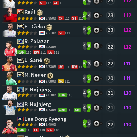
5
4
23
112
ST
112
CF
111
Raúl 
5
4
23
112
CF
112
ST
112
5,950B
E. Džeko 
5
5
23
112
ST
112
4,210B
R. Zalazar 
4
5
22
112
4,330B
CAM
112
RW
111
LW
111
L. Sané 
5
3
22
111
LW
111
RW
111
2,730B
M. Neuer 
4
5
20
111
GK
111
2,880B
P. Højbjerg 
4
5
21
110
CDM
110
4,030B
P. Højbjerg 
4
5
21
110
CDM
110
CM
109
1,730B
Lee Dong Kyeong 
5
5
22
110
1,490B
CAM
110
CF
110
RW
110