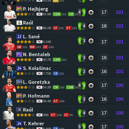
GK
101
93.1B
P. Højbjerg 
4
5
17
101
CDM
101
CM
100
83.9B
Raúl 
5
4
18
101
CF
101
ST
101
86.2B
L. Sané 
5
3
17
101
6.34B
LW
101
RW
101
CF
100
N. Bentaleb 
5
3
16
101
CDM
101
40.7B
S. Kolašinac 
5
2
16
101
CB
101
7.75B
L. Goretzka 
4
5
17
100
CM
100
CDM
100
54.3B
P. Hofmann 
5
3
16
100
ST
100
45.4B
Raúl 
5
4
17
100
ST
100
CF
99
46B
T. Kehrer 
5
5
17
100
CB
100
8.46B