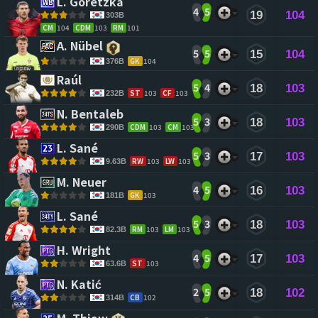
L. Goretzka 
4
5
19
104
303B
CM
104
CDM
103
RM
101
A. Nübel 
5
5
15
104
GK
104
376B
Raúl 
5
4
18
103
ST
103
CF
103
232B
N. Bentaleb 
5
3
18
103
CDM
103
CM
103
290B
L. Sané 
5
3
17
103
RW
103
LW
103
9.63B
M. Neuer 
4
5
16
103
GK
103
181B
L. Sané 
5
3
18
103
RM
103
LM
103
82.3B
H. Wright 
4
5
17
103
ST
103
63.6B
N. Katić 
2
5
18
102
CB
102
314B