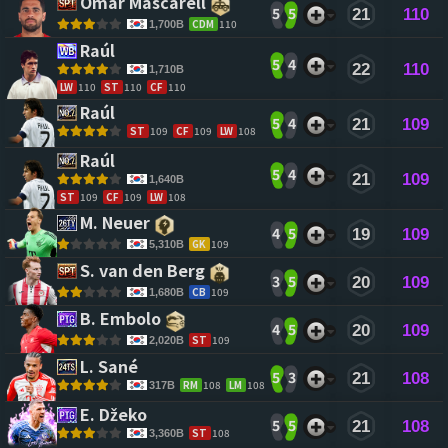
Omar Mascarell 
5
5
21
110
CDM
110
1,700B
Raúl 
5
4
22
110
1,710B
LW
110
ST
110
CF
110
Raúl 
5
4
21
109
ST
109
CF
109
LW
108
Raúl 
5
4
21
109
1,640B
ST
109
CF
109
LW
108
M. Neuer 
4
5
19
109
GK
109
5,310B
S. van den Berg 
3
5
20
109
CB
109
1,680B
B. Embolo 
4
5
20
109
ST
109
2,020B
L. Sané 
5
3
21
108
RM
108
LM
108
317B
E. Džeko 
5
5
21
108
ST
108
3,360B