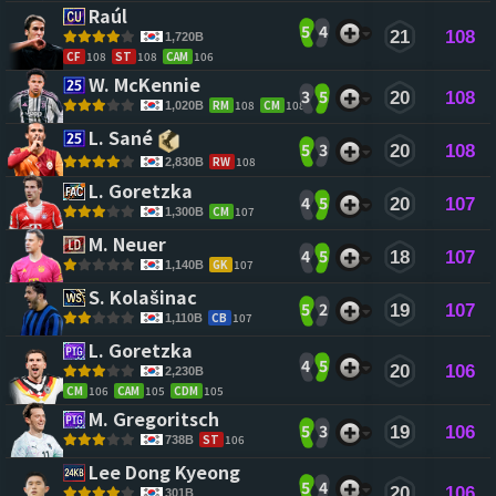
Raúl 
5
4
21
108
1,720B
CF
108
ST
108
CAM
106
W. McKennie 
3
5
20
108
RM
108
CM
108
1,020B
L. Sané 
5
3
20
108
RW
108
2,830B
L. Goretzka 
4
5
20
107
CM
107
1,300B
M. Neuer 
4
5
18
107
GK
107
1,140B
S. Kolašinac 
5
2
19
107
CB
107
1,110B
L. Goretzka 
4
5
20
106
2,230B
CM
106
CAM
105
CDM
105
M. Gregoritsch 
5
3
19
106
ST
106
738B
Lee Dong Kyeong 
5
4
20
106
301B