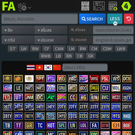
FIFA
addict
LESS
SEARCH
สโมสร
ประเทศ
ST
LW
RW
CF
CAM
LM
RM
CM
CDM
LWB
RWB
LB
RB
CB
GK