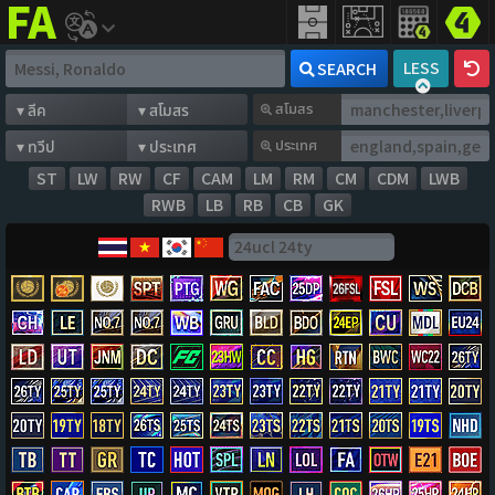
FIFA
addict
LESS
SEARCH
สโมสร
ประเทศ
ST
LW
RW
CF
CAM
LM
RM
CM
CDM
LWB
RWB
LB
RB
CB
GK