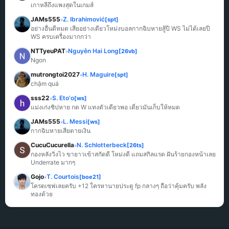
เกาหลีถึงแพงสุดในเกมส์
JAMs555
Z. Ibrahimović
[spt]
»
อย่างอื่นดีหมด เสียอย่างเดียวโหม่งบอลกากฉิบหายสู้ปี WS ไม่ได้เลยปี 
WS ครบเครื่องมากกว่า
NTTyeuPAT
Nguyễn Hai Long
[26vb]
»
Ngon
mutrongtoi2027
H. Maguire
[spt]
»
chậm quá
sss22
S. Eto'o
[ws]
»
แม่งเก่งชิปหาย กด W แทงตัวเดียวพอ เดี๋ยวมันเก็บให้หมด
JAMs555
L. Messi
[ws]
»
กากฉิบหายเสียดายเงิน
CucuCucurella
N. Schlotterbeck
[26ts]
»
กองหลังวิ่งไว ขายาวเข้าสกัดดี โหม่งดี แถมสกิลแรด ฝันร้ายกองหน้าเลย 
Underrate มากๆ
Gojo
T. Courtois
[boe21]
»
โครตเซฟเลยครับ +12 ใครหานายประตู fp กลางๆ ถือว่าคุ้มครับ พลัง
ทองด้วย