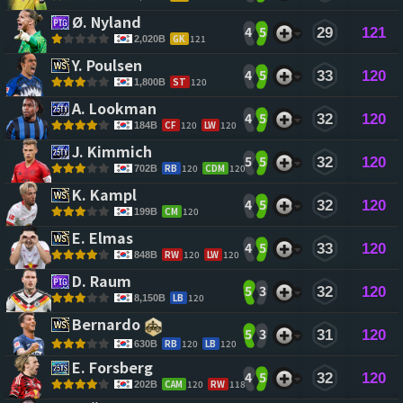
Ø. Nyland 
4
5
29
121
GK
121
2,020B
Y. Poulsen 
4
5
33
120
ST
120
1,800B
A. Lookman 
4
5
32
120
CF
120
LW
120
184B
J. Kimmich 
5
5
32
120
RB
120
CDM
120
702B
K. Kampl 
4
5
32
120
CM
120
199B
E. Elmas 
4
5
33
120
RW
120
LW
120
848B
D. Raum 
5
3
32
120
LB
120
8,150B
Bernardo 
5
3
31
120
RB
120
LB
120
630B
E. Forsberg 
4
5
32
120
CAM
120
RW
118
202B