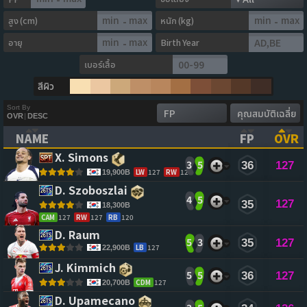
สูง (cm)
หนัก (kg)
-
-
อายุ
Birth Year
-
เบอร์เสื้อ
สีผิว
Sort By
OVR
|
DESC
NAME
FP
OVR
(CLICK TO CLEAR SORTING)
(CLICK TO
(CL
X. Simons 
3
5
36
127
LW
127
RW
127
19,900B
D. Szoboszlai 
4
5
127
35
18,300B
CAM
127
RW
127
RB
120
D. Raum 
5
3
35
127
LB
127
22,900B
J. Kimmich 
5
5
36
127
CDM
127
20,700B
D. Upamecano 