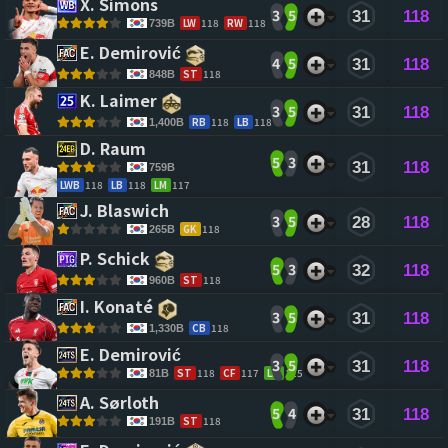
X. Simons 
3
5
31
118
LW
118
RW
118
739B
E. Demirović 
4
5
31
118
ST
118
848B
K. Laimer 
3
5
31
118
RB
118
LB
118
1,400B
D. Raum 
5
3
31
118
759B
LWB
118
LB
118
LM
117
J. Blaswich 
3
5
28
118
GK
118
265B
P. Schick 
5
3
32
118
ST
118
960B
I. Konaté 
3
5
31
118
CB
118
1,330B
E. Demirović 
3
5
31
118
ST
118
CF
117
LM
115
81B
A. Sørloth 
5
4
31
118
ST
118
191B