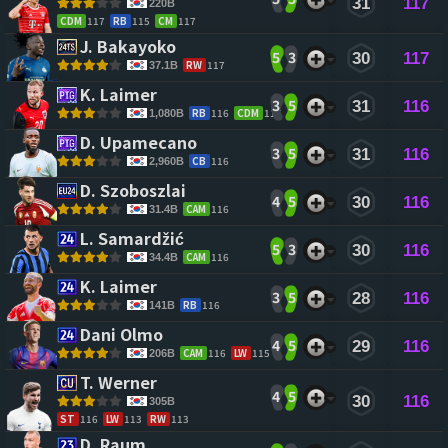
31
117
220B
CDM
117
RB
115
CM
117
J. Bakayoko 
5
3
30
117
RW
117
37.1B
K. Laimer 
3
5
31
116
RB
116
CDM
116
1,080B
D. Upamecano 
3
5
31
116
CB
116
2,960B
D. Szoboszlai 
4
5
30
116
CAM
116
31.4B
L. Samardžić 
5
3
30
116
CAM
116
34.4B
K. Laimer 
3
5
28
116
RB
116
141B
Dani Olmo 
4
5
29
116
CAM
116
LW
115
206B
T. Werner 
4
5
30
116
305B
ST
116
LW
113
RW
113
D. Raum 