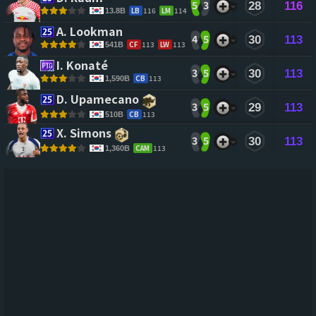
5
3
28
116
LB
116
LM
114
13.8B
A. Lookman 
4
5
30
113
CF
113
LW
113
541B
I. Konaté 
3
5
30
113
CB
113
1,590B
D. Upamecano 
3
5
29
113
CB
113
510B
X. Simons 
3
5
30
113
CAM
113
1,360B