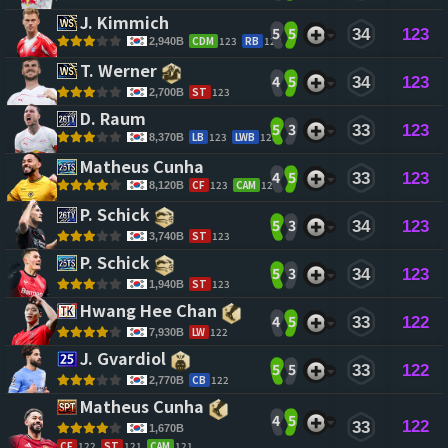
J. Kimmich 
5
5
34
123
CDM
123
RB
122
2,940B
T. Werner 
4
5
34
123
ST
123
2,700B
D. Raum 
5
3
33
123
LB
123
LWB
123
8,370B
Matheus Cunha 
4
5
33
123
CF
123
CAM
123
8,120B
P. Schick 
5
3
34
123
ST
123
3,740B
P. Schick 
5
3
34
123
ST
123
1,940B
Hwang Hee Chan 
4
5
33
122
LW
122
7,930B
J. Gvardiol 
5
5
33
122
CB
122
2,770B
Matheus Cunha 
4
5
122
33
1,670B
CF
122
ST
121
CAM
121