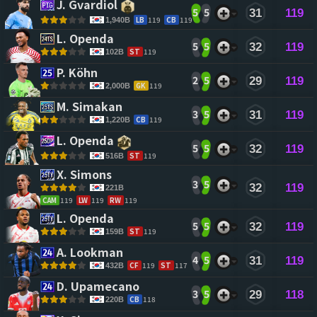
J. Gvardiol 
5
5
31
119
LB
119
CB
119
1,940B
L. Openda 
5
5
32
119
ST
119
102B
P. Köhn 
2
5
29
119
GK
119
2,000B
M. Simakan 
3
5
31
119
CB
119
1,220B
L. Openda 
5
5
32
119
ST
119
516B
X. Simons 
3
5
32
119
221B
CAM
119
LW
119
RW
119
L. Openda 
5
5
32
119
ST
119
159B
A. Lookman 
4
5
31
119
CF
119
ST
117
432B
D. Upamecano 
3
5
29
118
CB
118
220B