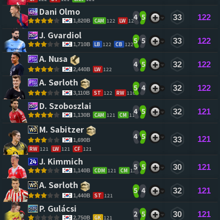
Dani Olmo 
4
5
33
122
CAM
122
LW
122
1,820B
J. Gvardiol 
5
5
33
122
LB
122
CB
122
1,710B
A. Nusa 
4
5
32
122
LW
122
2,440B
A. Sørloth 
5
4
32
122
ST
122
RW
116
3,110B
D. Szoboszlai 
4
5
32
121
CAM
121
CM
117
1,130B
M. Sabitzer 
4
5
121
33
1,690B
RW
121
LW
121
CF
121
J. Kimmich 
5
5
30
121
CDM
121
CM
121
1,140B
A. Sørloth 
5
4
32
121
ST
121
1,440B
P. Gulácsi 
2
5
30
121
GK
121
2,750B