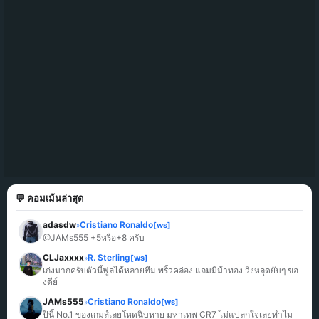
💬 คอมเม้นล่าสุด
adasdw
Cristiano Ronaldo
[ws]
»
@JAMs555 +5หรือ+8 ครับ
CLJaxxxx
R. Sterling
[ws]
»
เก่งมากครับตัวนี้ฟูลได้หลายทีม พริ้วคล่อง แถมมีม้าทอง วิ่งหลุดยับๆ ขอ
งดีย์
JAMs555
Cristiano Ronaldo
[ws]
»
ปีนี้ No.1 ของเกมส์เลยโหดฉิบหาย มหาเทพ CR7 ไม่แปลกใจเลยทำไม