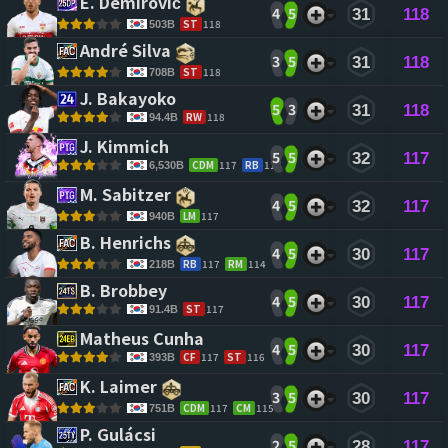
E. Demirović 
4
5
31
118
ST
118
503B
André Silva 
3
5
31
118
ST
118
708B
J. Bakayoko 
5
3
31
118
RW
118
94.4B
J. Kimmich 
5
5
32
117
CDM
117
RB
116
6,530B
M. Sabitzer 
4
5
32
117
LM
117
940B
B. Henrichs 
4
5
30
117
RB
117
RM
114
218B
B. Brobbey 
4
5
30
117
ST
117
91.4B
Matheus Cunha 
4
5
30
117
CF
117
ST
116
393B
K. Laimer 
3
5
30
117
CDM
117
CM
115
751B
P. Gulácsi 
2
5
28
117