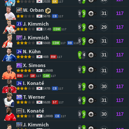
GK
117
202B
W. Orban 
3
5
31
117
CB
117
567B
J. Kimmich 
5
5
29
117
CDM
117
17.4B
J. Kimmich 
5
5
31
117
CDM
117
RB
116
556B
N. Kühn 
5
4
31
117
RW
117
46B
X. Simons 
3
5
31
117
1,050B
RW
117
LW
117
CAM
117
I. Konaté 
3
5
30
117
CB
117
147B
T. Werner 
4
5
31
117
ST
117
552B
I. Konaté 
3
5
30
117
CB
117
1,080B
J. Kimmich 
5
5