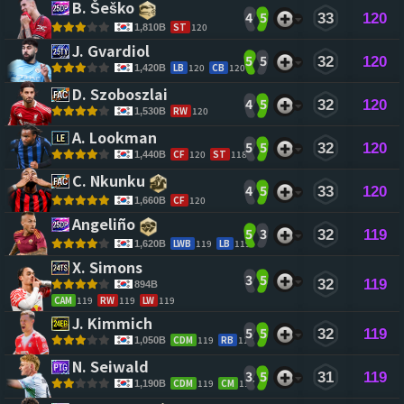
B. Šeško 
4
5
33
120
ST
120
1,810B
J. Gvardiol 
5
5
32
120
LB
120
CB
120
1,420B
D. Szoboszlai 
4
5
32
120
RW
120
1,530B
A. Lookman 
5
5
32
120
CF
120
ST
118
1,440B
C. Nkunku 
4
5
33
120
CF
120
1,660B
Angeliño 
5
3
32
119
LWB
119
LB
119
1,620B
X. Simons 
3
5
32
119
894B
CAM
119
RW
119
LW
119
J. Kimmich 
5
5
32
119
CDM
119
RB
118
1,050B
N. Seiwald 
3
5
31
119
CDM
119
CM
117
1,190B