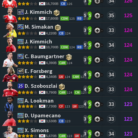
3
5
34
126
CB
126
16,700B
J. Kimmich 
5
5
35
125
CDM
125
RB
123
17,800B
M. Simakan 
3
5
33
124
CB
124
4,220B
J. Kimmich 
5
5
34
124
CDM
124
RB
123
10,700B
C. Baumgartner 
3
5
34
124
CAM
124
4,390B
E. Forsberg 
4
5
34
124
LW
124
CAM
124
4,340B
D. Szoboszlai 
4
5
33
124
CAM
124
CM
120
8,790B
A. Lookman 
4
5
33
123
CF
123
LW
123
7,730B
D. Upamecano 
3
5
33
123
CB
123
3,530B
X. Simons 
3
5
34
123
CAM
123
LW
123
5,670B