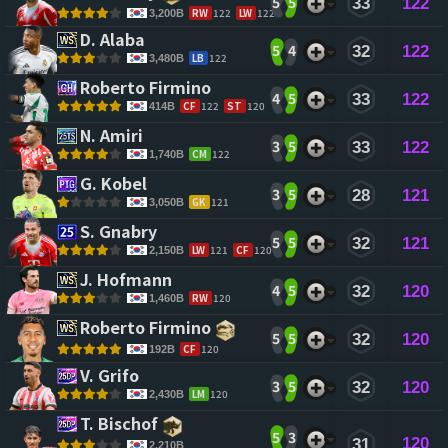
5
5
33
122
RW
122
LW
122
3,200B
D. Alaba 
5
4
32
122
LB
122
3,480B
Roberto Firmino 
4
5
33
122
CF
122
ST
120
414B
N. Amiri 
3
5
33
122
CM
122
1,740B
G. Kobel 
3
5
28
121
GK
121
3,050B
S. Gnabry 
5
5
32
121
LW
121
CF
120
2,150B
J. Hofmann 
4
5
32
120
RW
120
1,460B
Roberto Firmino 
5
5
32
120
CF
120
192B
V. Grifo 
3
5
32
120
LM
120
2,430B
T. Bischof 
5
3
120
31
2,210B