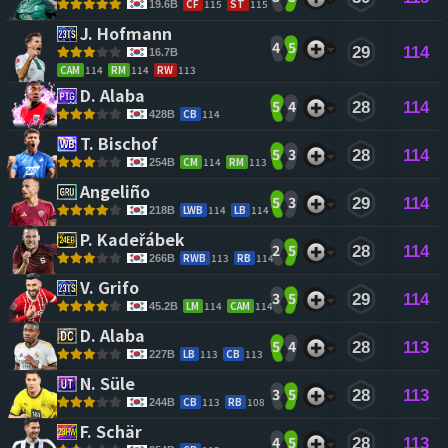
CF
115
ST
115
19.6B
J. Hofmann 
4
5
29
114
16.7B
CAM
114
RM
114
RW
113
D. Alaba 
5
4
28
114
CB
114
428B
T. Bischof 
5
3
28
114
CM
114
RM
113
254B
Angeliño 
5
3
29
114
LWB
114
LB
114
218B
P. Kadeřábek 
2
5
28
114
RWB
113
RB
114
266B
V. Grifo 
3
5
29
114
LM
114
CAM
114
45.2B
D. Alaba 
5
4
28
113
LB
113
CB
113
227B
N. Süle 
3
5
28
113
CB
113
RB
108
244B
F. Schär 
4
5
28
113