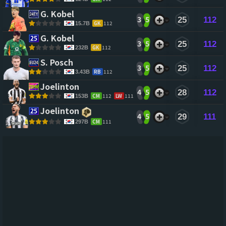
G. Kobel 
3
5
25
112
GK
112
15.7B
G. Kobel 
3
5
25
112
GK
112
232B
S. Posch 
3
5
25
112
RB
112
3.43B
Joelinton 
4
5
28
112
CM
112
LW
111
153B
Joelinton 
4
5
29
111
CM
111
297B