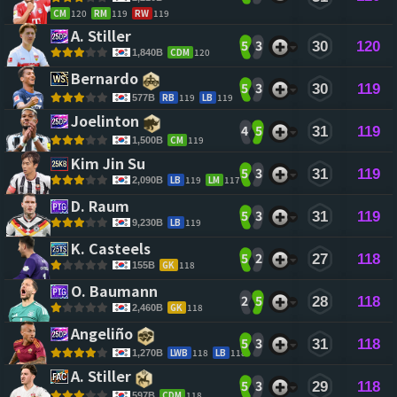
CM
120
RM
119
RW
119
A. Stiller 
5
3
30
120
CDM
120
1,840B
Bernardo 
5
3
30
119
RB
119
LB
119
577B
Joelinton 
4
5
31
119
CM
119
1,500B
Kim Jin Su 
5
3
31
119
LB
119
LM
117
2,090B
D. Raum 
5
3
31
119
LB
119
9,230B
K. Casteels 
5
2
27
118
GK
118
155B
O. Baumann 
2
5
28
118
GK
118
2,460B
Angeliño 
5
3
31
118
LWB
118
LB
118
1,270B
A. Stiller 
5
3
29
118
CDM
118
597B