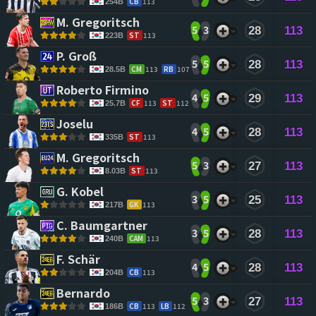
CB
113
254B
M. Gregoritsch 
5
3
28
113
ST
113
223B
P. Groß 
5
5
28
113
CM
113
RB
107
28.5B
Roberto Firmino 
4
5
29
113
CF
113
ST
112
25.7B
Joselu 
4
5
28
113
ST
113
335B
M. Gregoritsch 
5
3
27
113
ST
113
8.03B
G. Kobel 
3
5
25
113
GK
113
217B
C. Baumgartner 
3
5
28
113
CAM
113
240B
F. Schär 
4
5
28
113
CB
113
204B
Bernardo 
5
3
27
113
CB
113
LB
112
186B