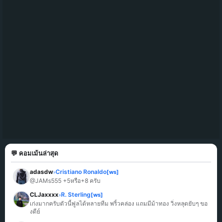
💬 คอมเม้นล่าสุด
adasdw
Cristiano Ronaldo
[ws]
»
@JAMs555 +5หรือ+8 ครับ
CLJaxxxx
R. Sterling
[ws]
»
เก่งมากครับตัวนี้ฟูลได้หลายทีม พริ้วคล่อง แถมมีม้าทอง วิ่งหลุดยับๆ ขอ
งดีย์