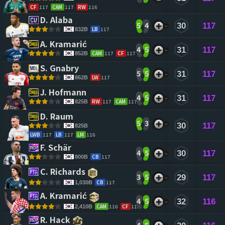
CF
117
CAM
117
RW
116
D. Alaba 
5
4
30
117
LB
117
832B
A. Kramarić 
4
5
31
117
CAM
117
CF
117
852B
S. Gnabry 
5
5
31
117
LW
117
862B
J. Hofmann 
4
5
31
117
RW
117
CAM
117
825B
D. Raum 
5
3
30
117
825B
LWB
117
LB
117
LM
116
F. Schär 
4
5
30
117
CB
117
800B
C. Richards 
3
5
29
117
CB
117
1,030B
A. Kramarić 
4
5
32
116
CAM
116
CF
116
2,410B
R. Hack 