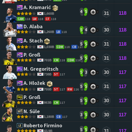
A. Kramarić 
4
5
118
31
1,660B
CAM
118
LW
118
CF
118
D. Alaba 
5
4
30
118
LB
118
1,260B
A. Stach 
5
5
31
118
CDM
118
CB
118
1,030B
P. Groß 
5
5
31
118
CM
118
CDM
116
701B
M. Gregoritsch 
5
3
30
117
ST
117
738B
A. Hložek 
5
5
31
117
ST
117
RW
116
755B
P. Groß 
5
5
30
117
CM
117
863B
N. Süle 
3
5
30
117
CB
117
1,180B
Roberto Firmino 
5
5
31
117
43.9B