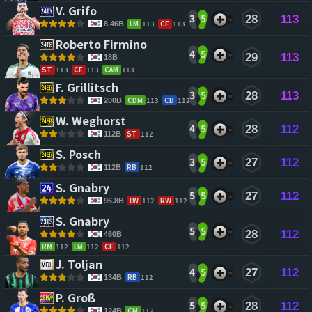
V. Grifo 
3
5
28
113
LM
113
CF
113
8.46B
Roberto Firmino 
4
5
29
113
18B
ST
113
CF
113
CAM
113
F. Grillitsch 
3
5
28
113
CDM
113
CB
112
200B
W. Weghorst 
4
5
28
112
ST
112
112B
S. Posch 
3
5
27
112
RB
112
112B
S. Gnabry 
5
5
27
112
LW
112
RW
112
96.8B
S. Gnabry 
5
5
28
112
460B
RM
112
LM
112
CF
112
J. Toljan 
4
5
27
112
RB
112
134B
P. Groß 
5
5
28
112
CM
112
124B