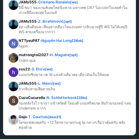
JAMs555
Cristiano Ronaldo
[ws]
»
ปีนี้ No.1 ของเกมส์เลยโหดฉิบหาย มหาเทพ CR7 ไม่แปลกใจเลยทำไม
เกาหลีถึงแพงสุดในเกมส์
JAMs555
Z. Ibrahimović
[spt]
»
อย่างอื่นดีหมด เสียอย่างเดียวโหม่งบอลกากฉิบหายสู้ปี WS ไม่ได้เลยปี 
WS ครบเครื่องมากกว่า
NTTyeuPAT
Nguyễn Hai Long
[26vb]
»
Ngon
mutrongtoi2027
H. Maguire
[spt]
»
chậm quá
sss22
S. Eto'o
[ws]
»
แม่งเก่งชิปหาย กด W แทงตัวเดียวพอ เดี๋ยวมันเก็บให้หมด
JAMs555
L. Messi
[ws]
»
กากฉิบหายเสียดายเงิน
CucuCucurella
N. Schlotterbeck
[26ts]
»
กองหลังวิ่งไว ขายาวเข้าสกัดดี โหม่งดี แถมสกิลแรด ฝันร้ายกองหน้าเลย 
Underrate มากๆ
Gojo
T. Courtois
[boe21]
»
โครตเซฟเลยครับ +12 ใครหานายประตู fp กลางๆ ถือว่าคุ้มครับ พลัง
ทองด้วย