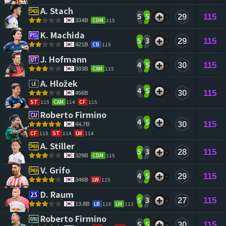
A. Stach 
5
5
29
115
CDM
115
334B
K. Machida 
5
3
29
115
CB
115
421B
J. Hofmann 
4
5
30
115
CAM
115
303B
A. Hložek 
4
5
30
115
456B
ST
115
CAM
114
CF
115
Roberto Firmino 
4
5
30
115
44.7B
CF
115
ST
114
LW
114
A. Stiller 
5
3
28
115
CDM
115
329B
V. Grifo 
4
5
29
115
LW
115
346B
D. Raum 
5
3
27
115
LB
115
LM
113
13.8B
Roberto Firmino 
5
5
30
115