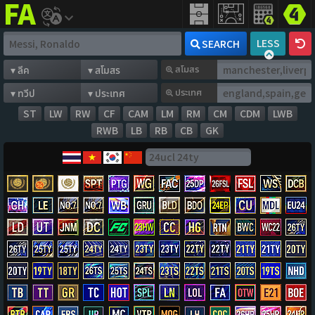
FIFA
addict
LESS
SEARCH
สโมสร
ประเทศ
ST
LW
RW
CF
CAM
LM
RM
CM
CDM
LWB
RWB
LB
RB
CB
GK