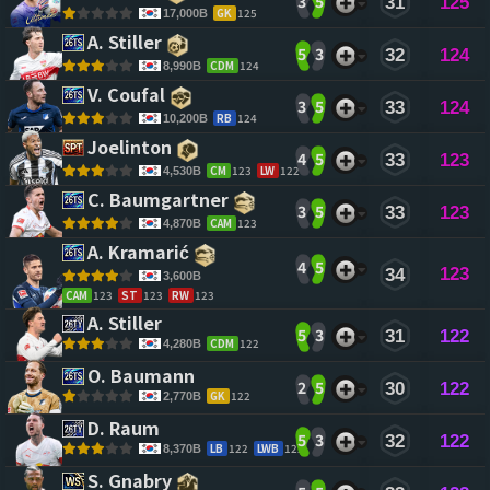
3
5
31
125
GK
125
17,000B
A. Stiller 
5
3
32
124
CDM
124
8,990B
V. Coufal 
3
5
33
124
RB
124
10,200B
Joelinton 
4
5
33
123
CM
123
LW
122
4,530B
C. Baumgartner 
3
5
33
123
CAM
123
4,870B
A. Kramarić 
4
5
123
34
3,600B
CAM
123
ST
123
RW
123
A. Stiller 
5
3
31
122
CDM
122
4,280B
O. Baumann 
2
5
30
122
GK
122
2,770B
D. Raum 
5
3
32
122
LB
122
LWB
122
8,370B
S. Gnabry 