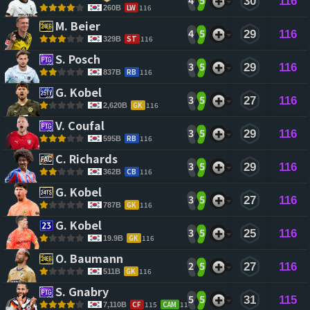
4
5
30
116
LW
116
260B
M. Beier 
4
5
29
116
ST
116
329B
S. Posch 
3
5
29
116
RB
116
837B
G. Kobel 
3
5
27
116
GK
116
2,620B
V. Coufal 
3
5
29
116
RB
116
595B
C. Richards 
3
5
29
116
CB
116
362B
G. Kobel 
3
5
27
116
GK
116
787B
G. Kobel 
3
5
25
116
GK
116
19.9B
O. Baumann 
2
5
27
116
GK
116
511B
S. Gnabry 
5
5
31
115
CF
115
CAM
114
7,110B