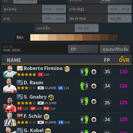
สูง (cm)
หนัก (kg)
-
-
อายุ
Birth Year
-
เบอร์เสื้อ
สีผิว
Sort By
OVR
|
DESC
NAME
FP
OVR
(CLICK TO CLEAR SORTING)
(CLICK TO
(CL
Roberto Firmino 
5
5
35
130
CF
130
D. Raum 
5
3
34
126
LB
126
32,200B
S. Gnabry 
5
5
125
35
20,100B
CF
125
LW
125
RW
125
F. Schär 
4
5
34
125
CB
125
15,500B
G. Kobel 