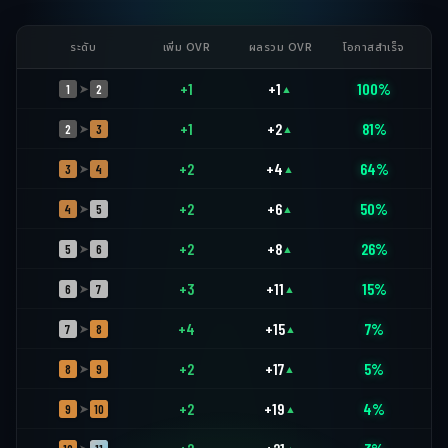
ระดับ
เพิ่ม OVR
ผลรวม OVR
โอกาสสำเร็จ
+1
+1
100%
1
2
➤
▲
+1
+2
81%
2
3
➤
▲
+2
+4
64%
3
4
➤
▲
+2
+6
50%
4
5
➤
▲
+2
+8
26%
5
6
➤
▲
+3
+11
15%
6
7
➤
▲
+4
+15
7%
7
8
➤
▲
+2
+17
5%
8
9
➤
▲
+2
+19
4%
9
10
➤
▲