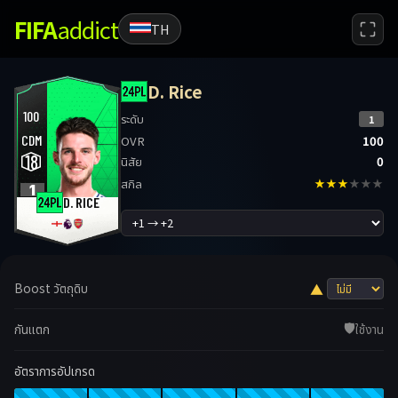
FIFA
addict
TH
D. Rice
100
ระดับ
1
CDM
OVR
100
18
นิสัย
0
สกิล
★★★
★★★
1
D. RICE
Boost วัตถุดิบ
▲
🛡️
กันแตก
ใช้งาน
อัตราการอัปเกรด