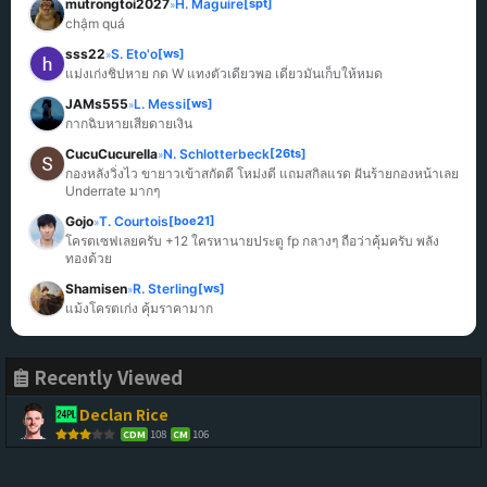
mutrongtoi2027
H. Maguire
[spt]
»
chậm quá
sss22
S. Eto'o
[ws]
»
แม่งเก่งชิปหาย กด W แทงตัวเดียวพอ เดี๋ยวมันเก็บให้หมด
JAMs555
L. Messi
[ws]
»
กากฉิบหายเสียดายเงิน
CucuCucurella
N. Schlotterbeck
[26ts]
»
กองหลังวิ่งไว ขายาวเข้าสกัดดี โหม่งดี แถมสกิลแรด ฝันร้ายกองหน้าเลย 
Underrate มากๆ
Gojo
T. Courtois
[boe21]
»
โครตเซฟเลยครับ +12 ใครหานายประตู fp กลางๆ ถือว่าคุ้มครับ พลัง
ทองด้วย
Shamisen
R. Sterling
[ws]
»
แม้งโครตเก่ง คุ้มราคามาก
Recently Viewed
Declan Rice
108
106
CDM
CM