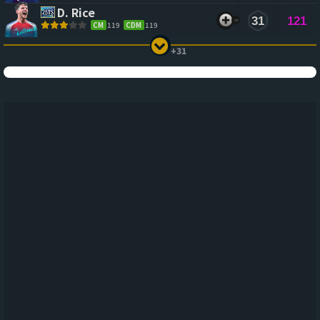
D. Rice
31
121
CM
119
CDM
119
+31