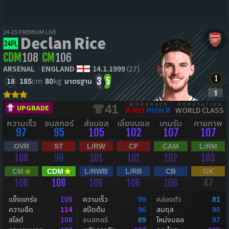
24-25 PREMIUM LIVE
Declan Rice
CDM
108
CM
106
ARSENAL
ENGLAND
14.1.1999
(27)
18
185
cm
80
kg
มาตรฐาน
3
5
WORKRATE
REPUTATION
41
UPGRADE
MID
HIGH
WORLD CLASS
ความเร็ว
จบสกอร์
ส่งบอล
เลี้ยงบอล
เกมรับ
กายภาพ
97
95
105
102
107
107
OVR
ST
L/RW
CF
CAM
L/RM
108
99
101
101
102
103
CM
CDM
L/RWB
L/RB
CB
GK
106
108
106
106
106
47
แข็งแกร่ง
ความเร็ว
คล่องตัว
105
99
81
ความอึด
สปีดต้น
สมดุล
114
96
90
สไลด์
จบสกอร์
โหม่งบอล
108
89
97