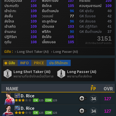
ควบคุมบอล
พลังการยิง
กระโดด
107
107
105
ประกบตัว
ยิงไกล
ควบคุมอารมณ์
108
105
109
เข้าปะทะ
ยืนตำแหน่ง
GK พุ่งรับ
109
96
40
ส่งสั้น
วอลเลย์
GK รับบอล
108
77
42
ส่งไกล
เตะลูกโทษ
GK ส่งบอล
109
96
45
เข้าสกัด
เปิดบอล
GK ปฏิกิริยา
109
103
41
อ่านเกม
ฟรีคิก
GK ยืนตำแหน่ง
103
90
37
ปฏิกิริยา
ยิงโค้ง
108
105
3151
ดุดัน
เลี้ยงบอล
108
105
AttributesPoints
นิสัย :
Long Shot Taker (AI)
Long Passer (AI)
นิสัย
INFO
PRICE
ประวัตินักเตะ
Long Shot Taker (AI)
Long Passer (AI)
พยายามที่จะยิงไกลเมื่อมีโอกาส
พยายามที่จะส่งไกล
NAME
FP
OVR
(CLICK TO SORT ASCENDING)
(CLICK TO
(CL
D. Rice
34
127
CM
125
CDM
125
D. Rice
34
127
CM
125
CDM
125