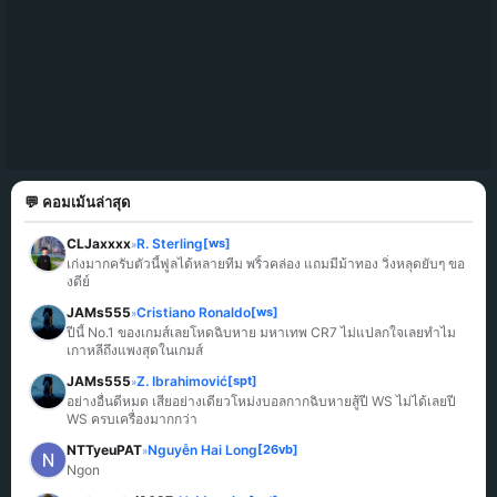
💬 คอมเม้นล่าสุด
CLJaxxxx
R. Sterling
[ws]
»
เก่งมากครับตัวนี้ฟูลได้หลายทีม พริ้วคล่อง แถมมีม้าทอง วิ่งหลุดยับๆ ขอ
งดีย์
JAMs555
Cristiano Ronaldo
[ws]
»
ปีนี้ No.1 ของเกมส์เลยโหดฉิบหาย มหาเทพ CR7 ไม่แปลกใจเลยทำไม
เกาหลีถึงแพงสุดในเกมส์
JAMs555
Z. Ibrahimović
[spt]
»
อย่างอื่นดีหมด เสียอย่างเดียวโหม่งบอลกากฉิบหายสู้ปี WS ไม่ได้เลยปี 
WS ครบเครื่องมากกว่า
NTTyeuPAT
Nguyễn Hai Long
[26vb]
»
Ngon