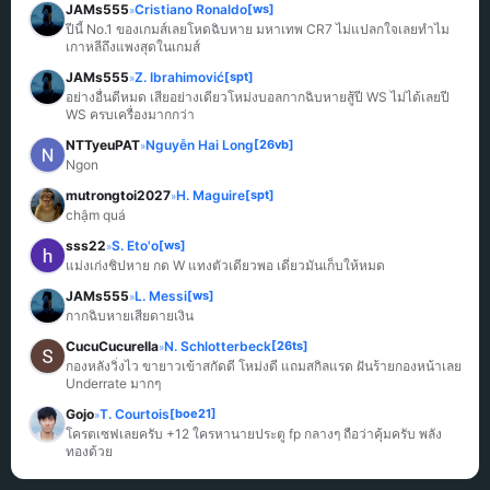
JAMs555
Cristiano Ronaldo
[ws]
»
ปีนี้ No.1 ของเกมส์เลยโหดฉิบหาย มหาเทพ CR7 ไม่แปลกใจเลยทำไม
เกาหลีถึงแพงสุดในเกมส์
JAMs555
Z. Ibrahimović
[spt]
»
อย่างอื่นดีหมด เสียอย่างเดียวโหม่งบอลกากฉิบหายสู้ปี WS ไม่ได้เลยปี 
WS ครบเครื่องมากกว่า
NTTyeuPAT
Nguyễn Hai Long
[26vb]
»
Ngon
mutrongtoi2027
H. Maguire
[spt]
»
chậm quá
sss22
S. Eto'o
[ws]
»
แม่งเก่งชิปหาย กด W แทงตัวเดียวพอ เดี๋ยวมันเก็บให้หมด
JAMs555
L. Messi
[ws]
»
กากฉิบหายเสียดายเงิน
CucuCucurella
N. Schlotterbeck
[26ts]
»
กองหลังวิ่งไว ขายาวเข้าสกัดดี โหม่งดี แถมสกิลแรด ฝันร้ายกองหน้าเลย 
Underrate มากๆ
Gojo
T. Courtois
[boe21]
»
โครตเซฟเลยครับ +12 ใครหานายประตู fp กลางๆ ถือว่าคุ้มครับ พลัง
ทองด้วย