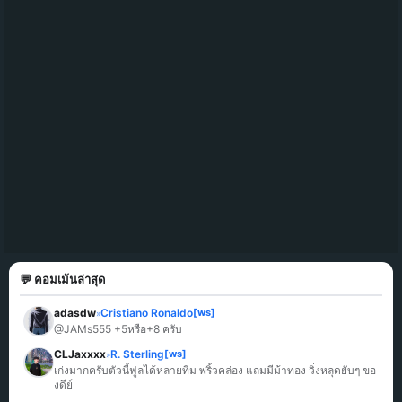
💬 คอมเม้นล่าสุด
adasdw
Cristiano Ronaldo
[ws]
»
@JAMs555 +5หรือ+8 ครับ
CLJaxxxx
R. Sterling
[ws]
»
เก่งมากครับตัวนี้ฟูลได้หลายทีม พริ้วคล่อง แถมมีม้าทอง วิ่งหลุดยับๆ ขอ
งดีย์