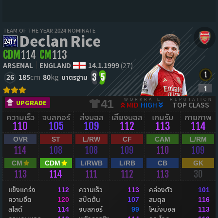
TEAM OF THE YEAR 2024 NOMINATE
Declan Rice
CDM
114
CM
113
ARSENAL
ENGLAND
14.1.1999
(27)
26
185
cm
80
kg
มาตรฐาน
3
5
WORKRATE
REPUTATION
41
UPGRADE
MID
HIGH
TOP CLASS
ความเร็ว
จบสกอร์
ส่งบอล
เลี้ยงบอล
เกมรับ
กายภาพ
110
105
109
112
113
114
OVR
ST
L/RW
CF
CAM
L/RM
114
108
108
109
110
109
CM
CDM
L/RWB
L/RB
CB
GK
113
114
111
112
113
30
แข็งแกร่ง
ความเร็ว
คล่องตัว
112
113
101
ความอึด
สปีดต้น
สมดุล
120
107
116
สไลด์
จบสกอร์
โหม่งบอล
114
99
113