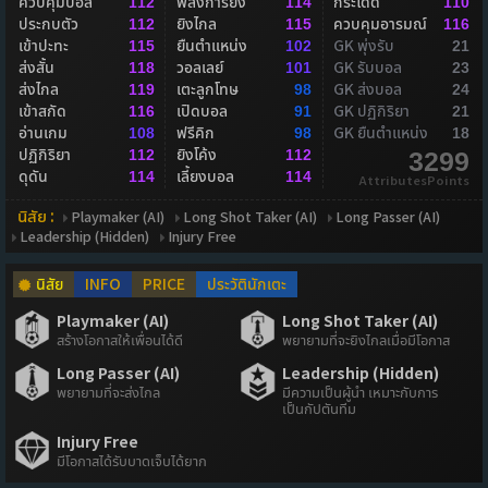
ควบคุมบอล
พลังการยิง
กระโดด
112
114
110
ประกบตัว
ยิงไกล
ควบคุมอารมณ์
112
115
116
เข้าปะทะ
ยืนตำแหน่ง
GK พุ่งรับ
115
102
21
ส่งสั้น
วอลเลย์
GK รับบอล
118
101
23
ส่งไกล
เตะลูกโทษ
GK ส่งบอล
119
98
24
เข้าสกัด
เปิดบอล
GK ปฏิกิริยา
116
91
21
อ่านเกม
ฟรีคิก
GK ยืนตำแหน่ง
108
98
18
ปฏิกิริยา
ยิงโค้ง
112
112
3299
ดุดัน
เลี้ยงบอล
114
114
AttributesPoints
นิสัย :
Playmaker (AI)
Long Shot Taker (AI)
Long Passer (AI)
Leadership (Hidden)
Injury Free
นิสัย
INFO
PRICE
ประวัตินักเตะ
Playmaker (AI)
Long Shot Taker (AI)
สร้างโอกาสให้เพื่อนได้ดี
พยายามที่จะยิงไกลเมื่อมีโอกาส
Long Passer (AI)
Leadership (Hidden)
พยายามที่จะส่งไกล
มีความเป็นผู้นำ เหมาะกับการ
เป็นกัปตันทีม
Injury Free
มีโอกาสได้รับบาดเจ็บได้ยาก