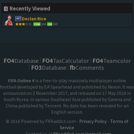
Recently Viewed
Declan Rice
114
113
CDM
CM
FO4
Database
FO4
TaxCalculator
FO4
Teamcolor
FO3
Database
fb
Comments
FIFA Online 4
is a free-to-play massively multiplayer online
football developed by EA Spearhead and published by Nexon. It was
announced on 2 November 2017, and released on 17 May 2018 in
South Korea. in various Southeast Asia published by Garena and
China published by Tencent. No date has been revealed for an
English version.
© 2018 Powered by FIFAaddict.com -
Privacy Policy
-
Terms of
Service
Contact us at
fifaaddict.com@gmail.com