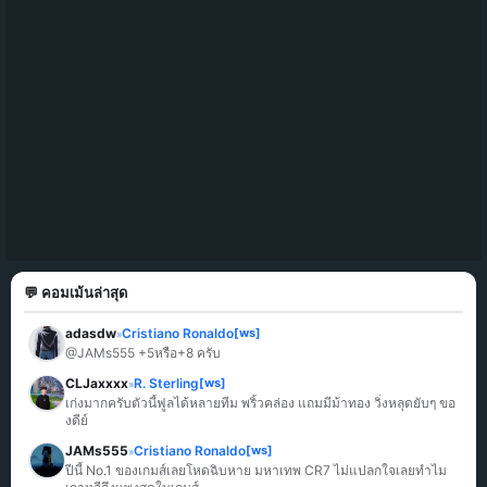
💬 คอมเม้นล่าสุด
adasdw
Cristiano Ronaldo
[ws]
»
@JAMs555 +5หรือ+8 ครับ
CLJaxxxx
R. Sterling
[ws]
»
เก่งมากครับตัวนี้ฟูลได้หลายทีม พริ้วคล่อง แถมมีม้าทอง วิ่งหลุดยับๆ ขอ
งดีย์
JAMs555
Cristiano Ronaldo
[ws]
»
ปีนี้ No.1 ของเกมส์เลยโหดฉิบหาย มหาเทพ CR7 ไม่แปลกใจเลยทำไม