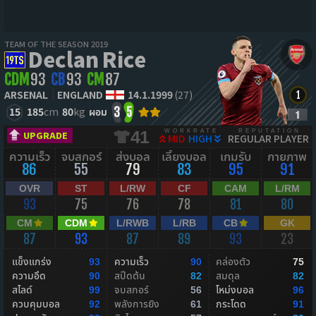
TEAM OF THE SEASON 2019
Declan Rice
CDM
93
CB
93
CM
87
ARSENAL
ENGLAND
14.1.1999
(27)
15
185
cm
80
kg
ผอม
3
5
WORKRATE
REPUTATION
41
UPGRADE
MID
HIGH
REGULAR PLAYER
ความเร็ว
จบสกอร์
ส่งบอล
เลี้ยงบอล
เกมรับ
กายภาพ
86
55
79
83
95
91
OVR
ST
L/RW
CF
CAM
L/RM
93
75
76
78
81
80
CM
CDM
L/RWB
L/RB
CB
GK
87
93
87
89
93
23
แข็งแกร่ง
ความเร็ว
คล่องตัว
93
90
75
ความอึด
สปีดต้น
สมดุล
90
82
82
สไลด์
จบสกอร์
โหม่งบอล
99
56
96
ควบคุมบอล
พลังการยิง
กระโดด
92
61
91