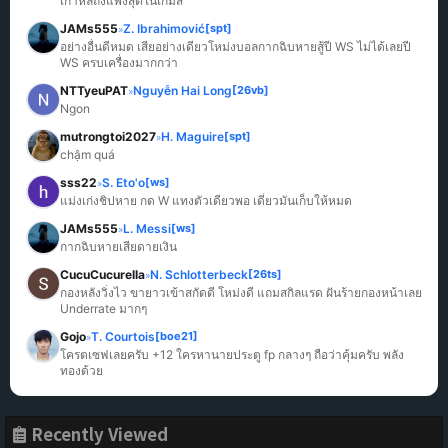
เกาหลีถึงแพงสุดในเกมส์
JAMs555
Z. Ibrahimović
[spt]
»
อย่างอื่นดีหมด เสียอย่างเดียวโหม่งบอลกากฉิบหายสู้ปี WS ไม่ได้เลยปี 
WS ครบเครื่องมากกว่า
NTTyeuPAT
Nguyễn Hai Long
[26vb]
»
Ngon
mutrongtoi2027
H. Maguire
[spt]
»
chậm quá
sss22
S. Eto'o
[ws]
»
แม่งเก่งชิปหาย กด W แทงตัวเดียวพอ เดี๋ยวมันเก็บให้หมด
JAMs555
L. Messi
[ws]
»
กากฉิบหายเสียดายเงิน
CucuCucurella
N. Schlotterbeck
[26ts]
»
กองหลังวิ่งไว ขายาวเข้าสกัดดี โหม่งดี แถมสกิลแรด ฝันร้ายกองหน้าเลย 
Underrate มากๆ
Gojo
T. Courtois
[boe21]
»
โครตเซฟเลยครับ +12 ใครหานายประตู fp กลางๆ ถือว่าคุ้มครับ พลัง
ทองด้วย
Recently Viewed