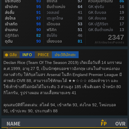
ประกบตัว
ยิงไกล
ควบคุมอารมณ์
93
57
86
เข้าปะทะ
ยืนตำแหน่ง
GK พุ่งรับ
95
64
16
ส่งสั้น
วอลเลย์
GK รับบอล
91
41
19
ส่งไกล
เตะลูกโทษ
GK ส่งบอล
97
38
22
เข้าสกัด
เปิดบอล
GK ปฏิกิริยา
98
53
17
อ่านเกม
ฟรีคิก
GK ยืนตำแหน่ง
90
51
13
ปฏิกิริยา
ยิงโค้ง
82
46
2347
ดุดัน
เลี้ยงบอล
90
81
AttributesPoints
นิสัย
INFO
PRICE
ประวัตินักเตะ
Declan Rice (Team Of The Season 2019) เกิดเมื่อวันที่ 14 มกราคม
ค.ศ.1999, อายุ 27 ปี, เป็นนักฟุตบอลชาวอังกฤษ เล่นในตำแหน่งกอง
กลางตัวรับ ให้กับสโมสร Arsenal ในลีก England Premier League มี
ค่าพลัง OVR 88, สามารถใช้ทักษะได้ ★★☆☆☆ ถนัดเท้าขวา และ
ใช้เท้าข้างที่ไม่ถนัดได้ในระดับ 3 ส่วนสูง 185 เซ็นติเมตร น้ำหนัก 80
กิโลกรัม, รูปร่างผอม สวมเสื้อหมายเลข 41
คุณสมบัติที่โดดเด่น: สไลด์ 94, เข้าสกัด 93, ส่งไกล 92, โหม่งบอล
91, เข้าปะทะ 90, ประกบตัว 88
NAME
FP
OVR