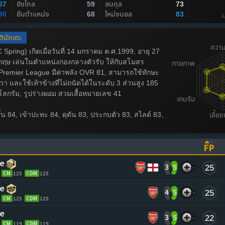
ยิงไกล
สมดุล
87
59
73
ยืนตำแหน่ง
โหม่งบอล
90
68
83
A
ตินักเตะ
Spring) เกิดเมื่อวันที่ 14 มกราคม ค.ศ.1999, อายุ 27
งกฤษ เล่นในตำแหน่งกองกลางตัวรับ ให้กับสโมสร
Premier League มีค่าพลัง OVR 81, สามารถใช้ทักษะ
และใช้เท้าข้างที่ไม่ถนัดได้ในระดับ 3 ส่วนสูง 185
ิโลกรัม, รูปร่างผอม สวมเสื้อหมายเลข 41
สั้น 84, เข้าปะทะ 84, ดุดัน 83, ประกบตัว 83, สไลด์ 83,
FP
ASCENDING)
TO SORT ASCENDING)
(CL
ce
3
5
25
CM
125
CDM
125
ce
4
5
25
CM
125
CDM
125
ce
3
5
22
CM
119
CDM
119