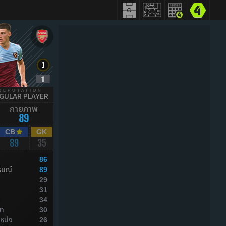
REPUTATION
GULAR PLAYER
กายภาพ
89
CB
GK
89
35
86
รมณ์
89
29
ล
31
ล
34
ยา
30
หน่ง
26