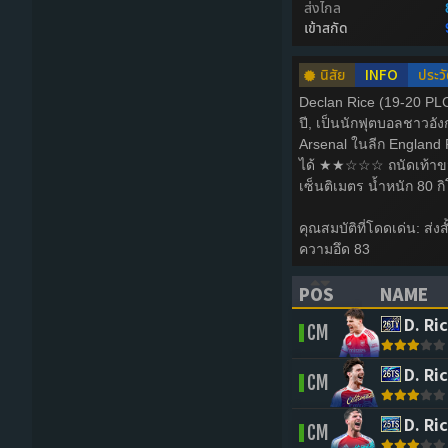
ส่งไกล
เข้าสกัด
นิสัย
INFO
ประวั
Declan Rice (19-20 PLC 
ปี, เป็นนักฟุตบอลชาวอั
Arsenal ในลีก England 
ได้ ★★☆☆☆ ถนัดเท้าขวา 
เซ็นติเมตร น้ำหนัก 80 ก
คุณสมบัติที่โดดเด่น: ส่ง
ความอึด 83
POS
NAME
(CLICK TO SORT 
(CLICK 
D. Ri
CM
D. Ri
CM
D. Ri
CM