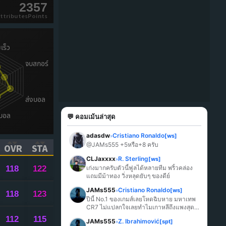
2357
ttributesPoints
💬 คอมเม้นล่าสุด
adasdw
Cristiano Ronaldo
[ws]
»
@JAMs555 +5หรือ+8 ครับ
OVR
STA
ICK TO SORT ASCENDING)
(CLICK TO SORT ASCENDING)
(CLICK TO SORT ASCENDING)
CLJaxxxx
R. Sterling
[ws]
»
118
122
เก่งมากครับตัวนี้ฟูลได้หลายทีม พริ้วคล่อง 
แถมมีม้าทอง วิ่งหลุดยับๆ ของดีย์
JAMs555
Cristiano Ronaldo
[ws]
»
118
123
ปีนี้ No.1 ของเกมส์เลยโหดฉิบหาย มหาเทพ 
CR7 ไม่แปลกใจเลยทำไมเกาหลีถึงแพงสุด
ในเกมส์
112
115
JAMs555
Z. Ibrahimović
[spt]
»