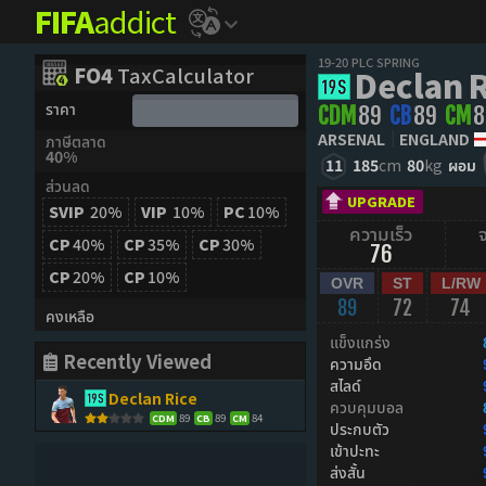
FIFA
addict
19-20 PLC SPRING
FO4
TaxCalculator
Declan 
ราคา
CDM
89
CB
89
CM
8
ARSENAL
ENGLAND
ภาษีตลาด
40%
11
185
cm
80
kg
ผอม
ส่วนลด
UPGRADE
SVIP
20%
VIP
10%
PC
10%
ความเร็ว
CP
40%
CP
35%
CP
30%
76
CP
20%
CP
10%
OVR
ST
L/RW
89
72
74
คงเหลือ
แข็งแกร่ง
Recently Viewed
ความอึด
สไลด์
Declan Rice
ควบคุมบอล
89
89
84
CDM
CB
CM
ประกบตัว
เข้าปะทะ
ส่งสั้น