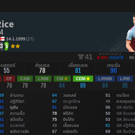
Rice
4
14.1.1999
(27)
3
5
WORKRATE
41
MID
HIGH
RE
จบสกอร์
ส่งบอล
เลี้ยงบอล
เกมรับ
55
78
81
90
CF
CAM
L/RM
CM
CDM
L/RWB
L/RB
76
79
78
84
89
84
85
อ่านเกม
วอลเลย์
กระโดด
89
84
51
ปฏิกิริยา
เตะลูกโทษ
ควบคุมอา
91
87
48
ดุดัน
เปิดบอล
GK พุ่งรับ
91
91
56
ความเร็ว
ฟรีคิก
GK รับบอ
87
78
50
สปีดต้น
ยิงโค้ง
GK ส่งบอ
91
75
53
จบสกอร์
เลี้ยงบอล
GK ปฏิกิริ
92
49
81
พลังการยิง
คล่องตัว
GK ยืนตำแ
92
67
69