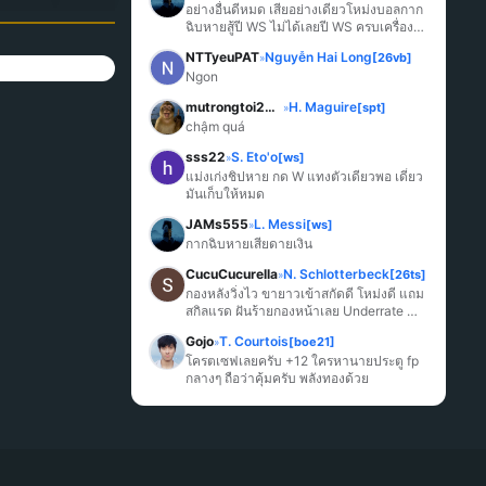
อย่างอื่นดีหมด เสียอย่างเดียวโหม่งบอลกาก
ฉิบหายสู้ปี WS ไม่ได้เลยปี WS ครบเครื่อง
มากกว่า
NTTyeuPAT
Nguyễn Hai Long
[26vb]
»
Ngon
mutrongtoi2027
H. Maguire
[spt]
»
chậm quá
sss22
S. Eto'o
[ws]
»
แม่งเก่งชิปหาย กด W แทงตัวเดียวพอ เดี๋ยว
มันเก็บให้หมด
JAMs555
L. Messi
[ws]
»
กากฉิบหายเสียดายเงิน
CucuCucurella
N. Schlotterbeck
[26ts]
»
กองหลังวิ่งไว ขายาวเข้าสกัดดี โหม่งดี แถม
สกิลแรด ฝันร้ายกองหน้าเลย Underrate 
มากๆ
Gojo
T. Courtois
[boe21]
»
โครตเซฟเลยครับ +12 ใครหานายประตู fp 
กลางๆ ถือว่าคุ้มครับ พลังทองด้วย