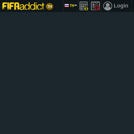
Login
TH
TH