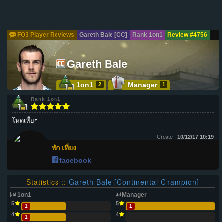
FO3 Player Reviews
Gareth Bale [CC]
Rank 1on1
Review #4756
Gareth Bale
1on1
Manager
2
1
Rank 1on1
โหดเหี้ยๆ
Create :
10/12/17 10:19
พัก เที่ยง
facebook
Statistics ::
Gareth Bale [Continental Champion]
1on1
Manager
5
5
1
1
4
4
1