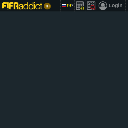
Login
TH
TH