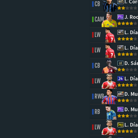
I. Co
CB
J. Ro
CAM
L. Día
LW
L. Día
LW
D. Sá
CB
L. Día
LW
D. Mu
RWB
D. Mu
RB
L. Día
LW