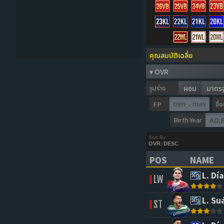
รูปร่าง
ผอม
มาตร
ชื่
FP
-
Birth Year
Sort By
OVR
|
DESC
POS
NAME
(CLICK TO SORT 
(CLICK 
L. Día
LW
L. Su
ST