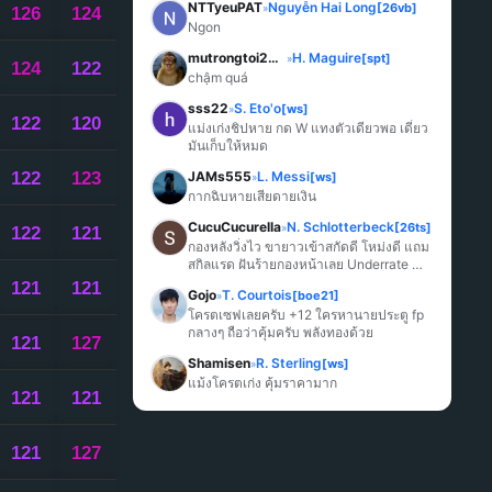
NTTyeuPAT
Nguyễn Hai Long
[26vb]
»
126
124
Ngon
mutrongtoi2027
H. Maguire
[spt]
»
124
122
chậm quá
sss22
S. Eto'o
[ws]
»
122
120
แม่งเก่งชิปหาย กด W แทงตัวเดียวพอ เดี๋ยว
มันเก็บให้หมด
122
123
JAMs555
L. Messi
[ws]
»
กากฉิบหายเสียดายเงิน
CucuCucurella
N. Schlotterbeck
[26ts]
»
122
121
กองหลังวิ่งไว ขายาวเข้าสกัดดี โหม่งดี แถม
สกิลแรด ฝันร้ายกองหน้าเลย Underrate 
มากๆ
121
121
Gojo
T. Courtois
[boe21]
»
โครตเซฟเลยครับ +12 ใครหานายประตู fp 
กลางๆ ถือว่าคุ้มครับ พลังทองด้วย
121
127
Shamisen
R. Sterling
[ws]
»
แม้งโครตเก่ง คุ้มราคามาก
121
121
121
127