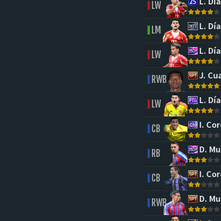
L. Día
LW
L. Día
LM
L. Día
LW
J. Cu
RWB
L. Día
LW
I. Co
CB
D. Mu
RB
I. Co
CB
D. Mu
RWB