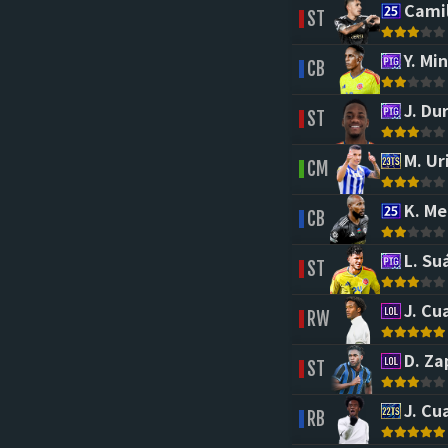
Camil
ST
Y. Min
CB
J. Du
ST
M. Ur
CM
K. Me
CB
L. Su
ST
J. Cu
RW
D. Za
ST
J. Cu
RB