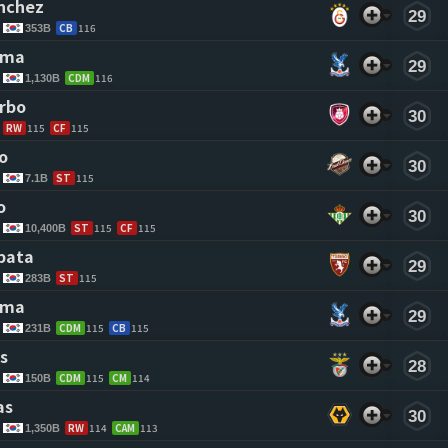
nchez 
29
CB
116
353B
rma 
29
CDM
116
1,130B
arbo 
30
RW
115
CF
115
o 
30
ST
115
7.1B
o 
30
ST
115
CF
115
10,400B
pata 
29
ST
115
283B
rma 
29
CDM
115
CB
115
231B
s 
28
CDM
115
CM
114
150B
as 
30
RW
114
CAM
113
1,350B