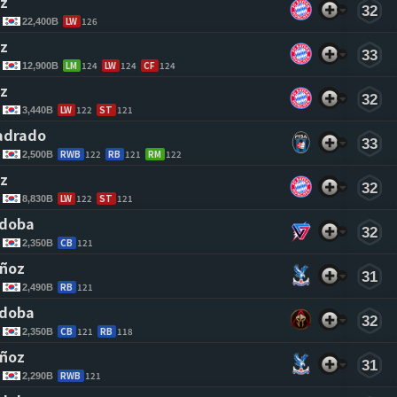
z 
32
LW
126
22,400B
z 
33
LM
124
LW
124
CF
124
12,900B
z 
32
LW
122
ST
121
3,440B
adrado 
33
RWB
122
RB
121
RM
122
2,500B
z 
32
LW
122
ST
121
8,830B
rdoba 
32
CB
121
2,350B
ñoz 
31
RB
121
2,490B
rdoba 
32
CB
121
RB
118
2,350B
ñoz 
31
RWB
121
2,290B