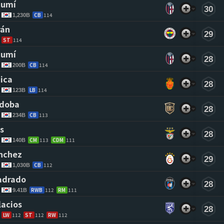
cumí 
30
CB
114
1,230B
rán 
29
ST
114
cumí 
28
CB
114
200B
ica 
28
LB
114
123B
rdoba 
28
CB
113
234B
s 
28
CM
113
CDM
111
140B
nchez 
29
CB
112
1,030B
adrado 
28
RWB
112
RM
111
9.41B
lacios 
28
LW
112
ST
112
RW
112