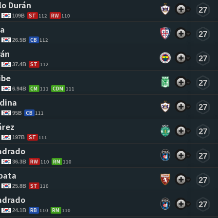
o Durán 
27
ST
112
RW
110
109B
a 
27
CB
112
26.5B
rán 
27
ST
112
37.4B
ibe 
27
CM
111
CDM
111
6.94B
dina 
27
CB
111
95B
árez 
27
ST
111
197B
adrado 
27
RW
110
RM
110
36.3B
pata 
27
ST
110
25.8B
adrado 
27
RB
110
RM
110
24.1B