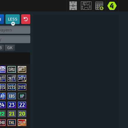
LESS
H
B
GK