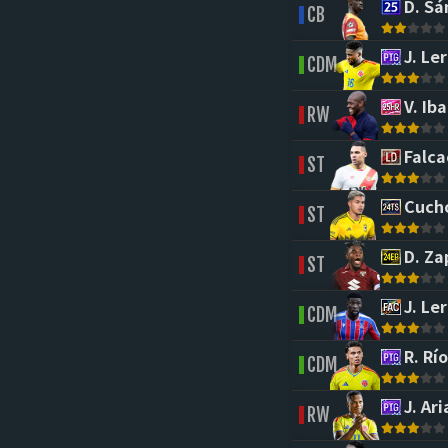
D. Sá
CB
J. Le
CDM
V. Ib
RW
Falca
ST
Cuch
ST
D. Za
ST
J. Le
CDM
R. Río
CDM
J. Ari
RW