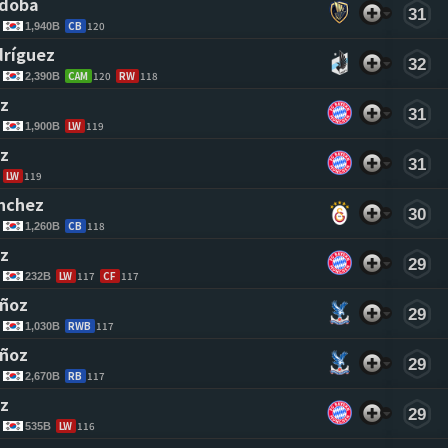
rdoba 
31
CB
120
1,940B
dríguez 
32
CAM
120
RW
118
2,390B
z 
31
LW
119
1,900B
z 
31
LW
119
nchez 
30
CB
118
1,260B
z 
29
LW
117
CF
117
232B
ñoz 
29
RWB
117
1,030B
ñoz 
29
RB
117
2,670B
z 
29
LW
116
535B