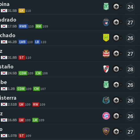
pina 
24
GK
110
31.5B
adrado 
27
RWB
110
RM
109
17.5B
achado 
26
LWB
110
LB
110
46.2B
z 
27
ST
110
31.8B
staño 
28
CDM
109
CM
108
24.5B
ibe 
26
CDM
109
CM
107
1.2B
isterra 
26
LW
109
RW
109
2.51B
z 
26
LW
109
LM
109
16.8B
o 
27
ST
109
1.07B