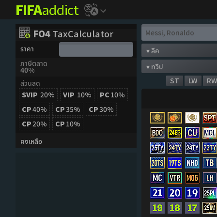
FIFA
addict
FO4
TaxCalculator
ราคา
ภาษีตลาด
40%
ST
LW
R
ส่วนลด
SVIP
20%
VIP
10%
PC
10%
CP
40%
CP
35%
CP
30%
CP
20%
CP
10%
คงเหลือ