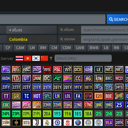
SEARC
สโมสร
ประเทศ
W
CF
CAM
LM
RM
CM
CDM
LWB
RWB
LB
RB
C
Server