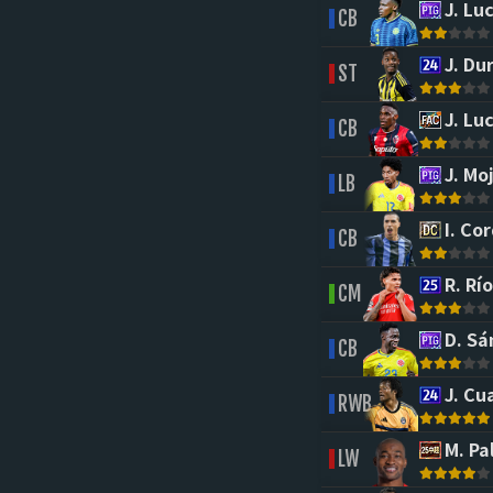
J. Lu
CB
J. Du
ST
J. Lu
CB
J. Moj
LB
I. Co
CB
R. Río
CM
D. Sá
CB
J. Cu
RWB
M. Pa
LW