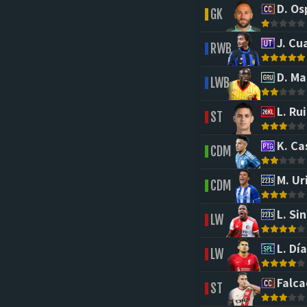
D. Os
GK
J. Cu
RWB
D. M
LWB
L. Rui
ST
K. Ca
CDM
M. Ur
CDM
L. Sin
LW
L. Día
LW
Falca
ST