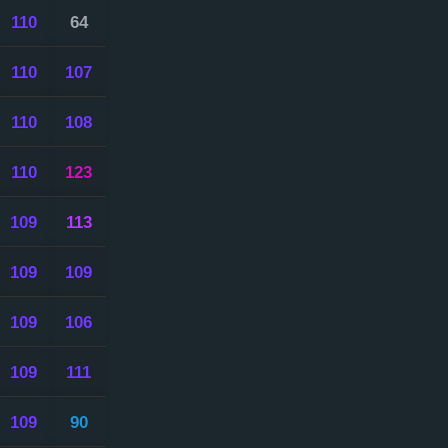
110
64
110
107
110
108
110
123
109
113
109
109
109
106
109
111
109
90