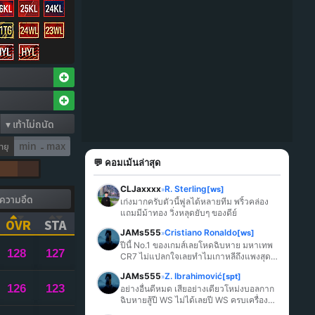
ายุ
-
💬 คอมเม้นล่าสุด
CLJaxxxx
R. Sterling
[ws]
»
เก่งมากครับตัวนี้ฟูลได้หลายทีม พริ้วคล่อง 
แถมมีม้าทอง วิ่งหลุดยับๆ ของดีย์
OVR
STA
JAMs555
Cristiano Ronaldo
[ws]
»
ICK TO SORT ASCENDING)
(CLICK TO SORT ASCENDING)
(CLICK TO SORT ASCENDING)
ปีนี้ No.1 ของเกมส์เลยโหดฉิบหาย มหาเทพ 
128
127
CR7 ไม่แปลกใจเลยทำไมเกาหลีถึงแพงสุด
ในเกมส์
JAMs555
Z. Ibrahimović
[spt]
»
126
123
อย่างอื่นดีหมด เสียอย่างเดียวโหม่งบอลกาก
ฉิบหายสู้ปี WS ไม่ได้เลยปี WS ครบเครื่อง
มากกว่า