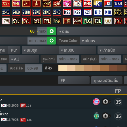
-
-
Team Color
ฐาน
หนา
อเสียง
สูง (cm)
หนัก (kg)
อ
-
-
สีผิว
เบอร์เสื้อ
FP
ASCENDING)
TO CLEAR SORTING)
(CL
z 
35
LW
128
45,200B
árez 
35
ST
126
16,700B