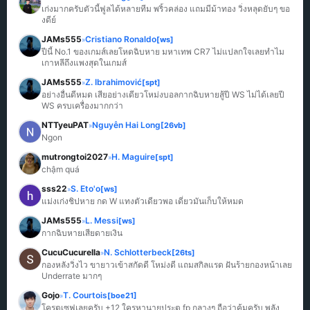
เก่งมากครับตัวนี้ฟูลได้หลายทีม พริ้วคล่อง แถมมีม้าทอง วิ่งหลุดยับๆ ขอ
งดีย์
JAMs555
Cristiano Ronaldo
[ws]
»
ปีนี้ No.1 ของเกมส์เลยโหดฉิบหาย มหาเทพ CR7 ไม่แปลกใจเลยทำไม
เกาหลีถึงแพงสุดในเกมส์
JAMs555
Z. Ibrahimović
[spt]
»
อย่างอื่นดีหมด เสียอย่างเดียวโหม่งบอลกากฉิบหายสู้ปี WS ไม่ได้เลยปี 
WS ครบเครื่องมากกว่า
NTTyeuPAT
Nguyễn Hai Long
[26vb]
»
Ngon
mutrongtoi2027
H. Maguire
[spt]
»
chậm quá
sss22
S. Eto'o
[ws]
»
แม่งเก่งชิปหาย กด W แทงตัวเดียวพอ เดี๋ยวมันเก็บให้หมด
JAMs555
L. Messi
[ws]
»
กากฉิบหายเสียดายเงิน
CucuCucurella
N. Schlotterbeck
[26ts]
»
กองหลังวิ่งไว ขายาวเข้าสกัดดี โหม่งดี แถมสกิลแรด ฝันร้ายกองหน้าเลย 
Underrate มากๆ
Gojo
T. Courtois
[boe21]
»
โครตเซฟเลยครับ +12 ใครหานายประตู fp กลางๆ ถือว่าคุ้มครับ พลัง