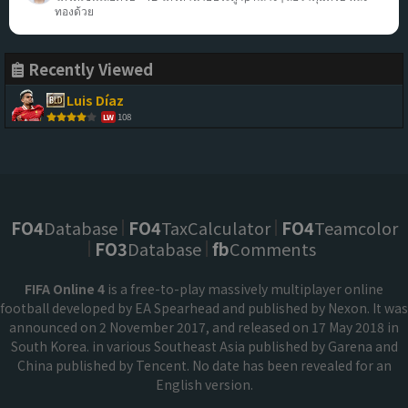
ทองด้วย
Recently Viewed
Luis Díaz
108
LW
FO4
Database
FO4
TaxCalculator
FO4
Teamcolor
FO3
Database
fb
Comments
FIFA Online 4
is a free-to-play massively multiplayer online
football developed by EA Spearhead and published by Nexon. It was
announced on 2 November 2017, and released on 17 May 2018 in
South Korea. in various Southeast Asia published by Garena and
China published by Tencent. No date has been revealed for an
English version.