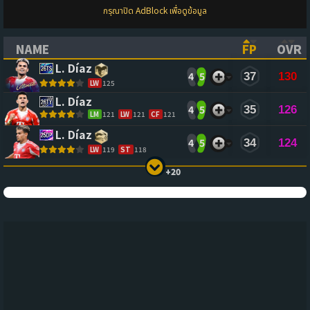
กรุณาปิด AdBlock เพื่อดูข้อมูล
NAME
FP
OVR
(CLICK TO SORT ASCENDING)
(CLICK TO
(CL
L. Díaz
4
5
37
130
LW
125
L. Díaz
4
5
35
126
LM
121
LW
121
CF
121
L. Díaz
4
5
34
124
LW
119
ST
118
+20