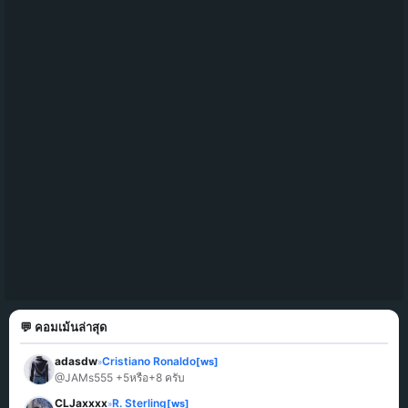
💬 คอมเม้นล่าสุด
adasdw
Cristiano Ronaldo
[ws]
»
@JAMs555 +5หรือ+8 ครับ
CLJaxxxx
R. Sterling
[ws]
»