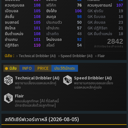
ควบคุมบอล
ฟรีคิก
ควบคุมอารมณ์
108
76
107
เปิดบอล
ยิงโค้ง
GK พุ่งรับ
105
106
19
ส่งสั้น
สมดุล
GK รับบอล
108
98
18
จบสกอร์
ประกบตัว
GK ส่งบอล
105
50
23
ยิงไกล
เข้าปะทะ
GK ปฏิกิริยา
101
57
21
ยืนตำแหน่ง
เข้าสกัด
GK ยืนตำแหน่ง
108
48
18
อ่านเกม
โหม่งบอล
101
92
2842
ปฏิกิริยา
สไลด์
110
54
AttributesPoints
นิสัย :
Technical Dribbler (AI)
Speed Dribbler (AI)
Flair
นิสัย
INFO
PRICE
ประวัตินักเตะ
Technical Dribbler (AI)
Speed Dribbler (AI)
พยายามเลี้ยงบอลหลบหลีกคู่
พยายามครองบอลและเลี้ยง
แข่ง
บอลหลบหลีกคู่แข่ง
Flair
ชอบเล่นลูกทักษะ [AI ที่มีสกิลนี้
มักจะยิงและส่งด้วยลูกทักษะ]
สถิติเซิร์ฟเวอร์เกาหลี (2026-08-05)