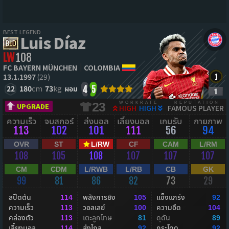
BEST LEGEND
Luis Díaz
LW
108
FC BAYERN MÜNCHEN
COLOMBIA
13.1.1997
(29)
22
180
cm
73
kg
ผอม
4
5
WORKRATE
REPUTATION
23
UPGRADE
HIGH
HIGH
FAMOUS PLAYER
ความเร็ว
จบสกอร์
ส่งบอล
เลี้ยงบอล
เกมรับ
กายภาพ
113
102
101
111
56
94
OVR
ST
L/RW
CF
CAM
L/RM
108
105
108
107
107
107
CM
CDM
L/RWB
L/RB
CB
GK
99
81
86
82
73
29
สปีดต้น
พลังการยิง
แข็งแกร่ง
114
105
92
ความเร็ว
วอลเลย์
ความอึด
113
100
104
คล่องตัว
เตะลูกโทษ
ดุดัน
113
81
89
เลี้ยงบอล
ส่งไกล
กระโดด
114
92
92