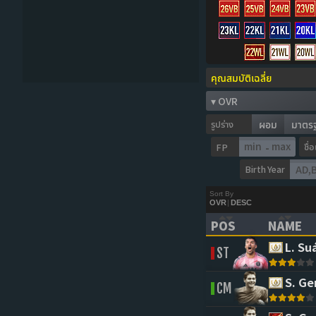
รูปร่าง
ผอม
มาตร
ชื่
FP
-
Birth Year
Sort By
OVR
|
DESC
POS
NAME
(CLICK TO SORT 
(CLICK 
L. Su
ST
S. Ge
CM