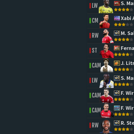
S. Ma
LW
Xabi 
CM
M. Sa
RW
Ferna
ST
J. Li
CAM
S. Ma
LW
F. Wir
CAM
F. Wir
CAM
R. Ste
RW