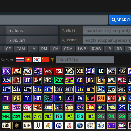
SEARC
สโมสร
ประเทศ
W
CF
CAM
LM
RM
CM
CDM
LWB
RWB
LB
RB
C
Server