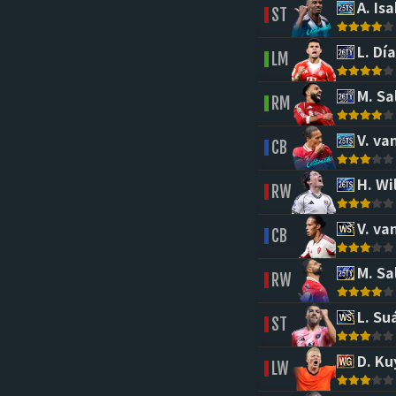
A. Isa
ST
L. Día
LM
M. Sa
RM
V. van
CB
H. Wi
RW
V. van
CB
M. Sa
RW
L. Su
ST
D. Ku
LW