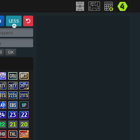
LESS
H
B
GK