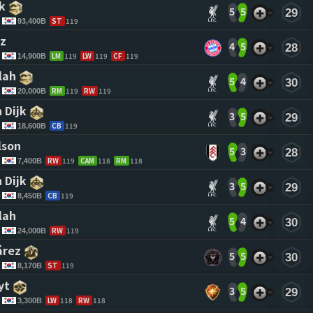
k 
5
5
29
ST
119
93,400B
z 
4
5
28
LM
119
LW
119
CF
119
14,900B
lah 
5
4
30
RM
119
RW
119
20,000B
 Dijk 
3
5
29
CB
119
18,600B
lson 
5
3
28
RW
119
CAM
118
RM
118
7,400B
 Dijk 
3
5
29
CB
119
8,450B
lah 
5
4
30
RW
119
24,000B
árez 
5
5
30
ST
119
8,170B
yt 
3
5
29
LW
118
RW
118
3,300B