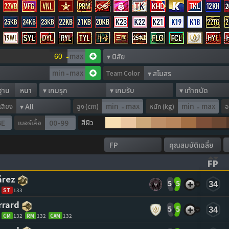
-
-
Team Color
ฐาน
หนา
อเสียง
สูง (cm)
หนัก (kg)
อ
-
-
สีผิว
เบอร์เสื้อ
FP
ASCENDING)
TO CLEAR SORTING)
(CL
árez 
5
5
34
ST
133
rrard 
5
5
34
CM
132
RM
132
CAM
132