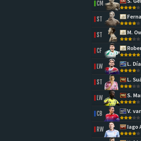
S. Ge
CM
Ferna
ST
M. O
ST
Rober
CF
L. Día
LW
L. Su
ST
S. Ma
LW
V. van
CB
Iago 
RW