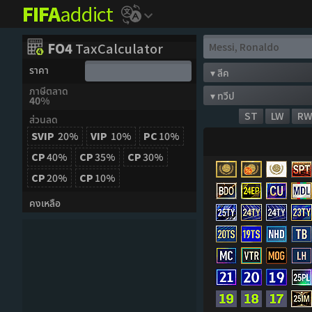
FIFA
addict
FO4
TaxCalculator
ราคา
ภาษีตลาด
40%
ST
LW
R
ส่วนลด
SVIP
20%
VIP
10%
PC
10%
CP
40%
CP
35%
CP
30%
CP
20%
CP
10%
คงเหลือ