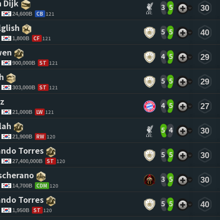
 Dijk 
3
5
30
CB
121
24,600B
glish 
5
5
40
CF
121
1,800B
wen 
4
5
29
ST
121
900,000B
h 
5
5
29
ST
121
303,000B
z 
4
5
27
LW
121
21,000B
lah 
5
4
30
RW
120
21,900B
ndo Torres 
5
5
30
ST
120
27,400,000B
scherano 
3
5
30
CDM
120
14,700B
ndo Torres 
5
5
40
ST
120
1,950B