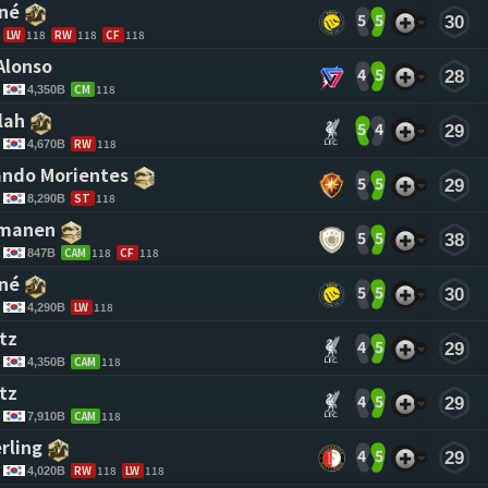
né 
5
5
30
LW
118
RW
118
CF
118
Alonso 
4
5
28
CM
118
4,350B
lah 
5
4
29
RW
118
4,670B
ndo Morientes 
5
5
29
ST
118
8,290B
tmanen 
5
5
38
CAM
118
CF
118
847B
né 
5
5
30
LW
118
4,290B
tz 
4
5
29
CAM
118
4,350B
tz 
4
5
29
CAM
118
7,910B
rling 
4
5
29
RW
118
LW
118
4,020B