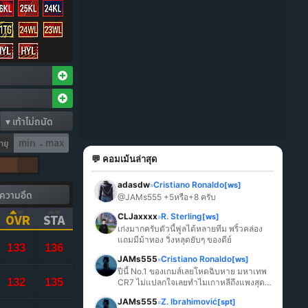
ายุ
-
💬 คอมเม้นล่าสุด
adasdw
Cristiano Ronaldo
[ws]
»
@JAMs555 +5หรือ+8 ครับ
CLJaxxxx
R. Sterling
[ws]
OVR
STA
»
เก่งมากครับตัวนี้ฟูลได้หลายทีม พริ้วคล่อง 
ICK TO SORT ASCENDING)
(CLICK TO SORT ASCENDING)
(CLICK TO SORT ASCENDING)
แถมมีม้าทอง วิ่งหลุดยับๆ ของดีย์
133
136
JAMs555
Cristiano Ronaldo
[ws]
»
ปีนี้ No.1 ของเกมส์เลยโหดฉิบหาย มหาเทพ 
132
135
CR7 ไม่แปลกใจเลยทำไมเกาหลีถึงแพงสุด
ในเกมส์
JAMs555
Z. Ibrahimović
[spt]
»