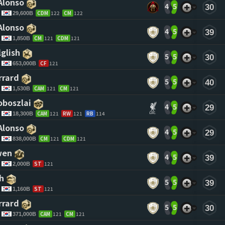
Alonso 
4
5
30
CDM
122
CM
122
29,600B
Alonso 
4
5
39
CM
121
CDM
121
1,850B
glish 
5
5
30
CF
121
653,000B
rrard 
5
5
40
CAM
121
CM
121
1,530B
oboszlai 
4
5
29
CAM
121
RW
121
RB
114
18,300B
Alonso 
4
5
29
CM
121
CDM
121
838,000B
wen 
4
5
39
ST
121
2,000B
h 
5
5
39
ST
121
1,160B
rrard 
5
5
30
CAM
121
CM
121
371,000B