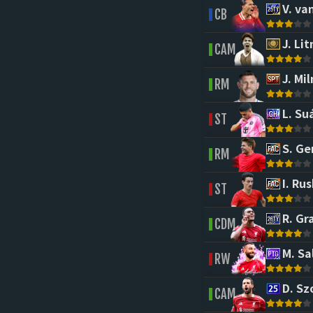
V. van
CB
J. Li
CAM
J. Mil
RM
L. Su
ST
S. Ge
RM
I. Rus
ST
R. Gr
CDM
M. Sa
RW
D. Sz
CAM