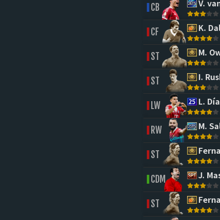
V. van
CB
K. Dal
CF
M. O
ST
I. Rus
ST
L. Día
LW
M. Sa
RW
Ferna
ST
J. Ma
CDM
Ferna
ST