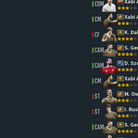
Xabi 
CDM
Xabi 
CM
K. Dal
CF
S. Ge
CAM
D. Sz
CAM
Xabi 
CM
M. O
ST
I. Rus
ST
S. Ge
CAM