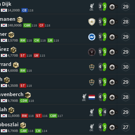
 Dijk 
3
5
29
CB
118
14,200B
tmanen 
5
5
28
CAM
118
CF
118
248,000B
ner 
5
5
29
RM
118
CM
118
LM
118
2,570B
árez 
5
5
29
ST
118
LW
115
4,770B
rrard 
4
5
30
RM
118
4,600B
h 
5
5
29
ST
118
4,350B
avenberch 
4
5
28
CDM
118
9,790B
lah 
5
4
29
RW
118
ST
116
CAM
117
11,600B
oboszlai 
4
5
27
CAM
118
CM
114
8,790B