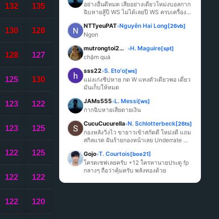
อย่างอื่นดีหมด เสียอย่างเดียวโหม่งบอลกาก
132
135
ฉิบหายสู้ปี WS ไม่ได้เลยปี WS ครบเครื่อง
มากกว่า
NTTyeuPAT
Nguyễn Hai Long
[26vb]
»
130
128
Ngon
mutrongtoi2027
H. Maguire
[spt]
»
128
127
chậm quá
sss22
S. Eto'o
[ws]
»
125
130
แม่งเก่งชิปหาย กด W แทงตัวเดียวพอ เดี๋ยว
มันเก็บให้หมด
JAMs555
L. Messi
[ws]
»
123
122
กากฉิบหายเสียดายเงิน
CucuCucurella
N. Schlotterbeck
[26ts]
»
123
125
กองหลังวิ่งไว ขายาวเข้าสกัดดี โหม่งดี แถม
สกิลแรด ฝันร้ายกองหน้าเลย Underrate 
มากๆ
122
125
Gojo
T. Courtois
[boe21]
»
โครตเซฟเลยครับ +12 ใครหานายประตู fp 
กลางๆ ถือว่าคุ้มครับ พลังทองด้วย
122
122
122
120