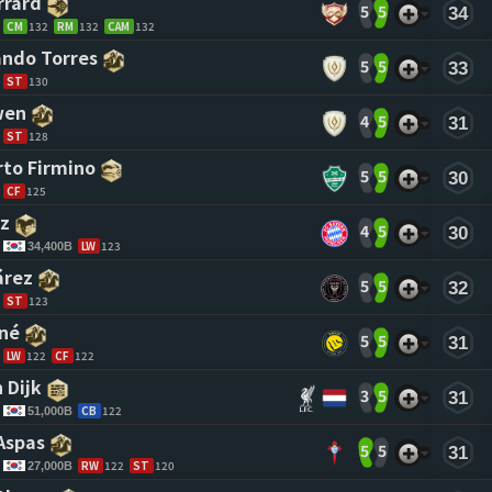
rrard 
5
5
34
CM
132
RM
132
CAM
132
ndo Torres 
5
5
33
ST
130
wen 
4
5
31
ST
128
to Firmino 
5
5
30
CF
125
z 
4
5
30
LW
123
34,400B
árez 
5
5
32
ST
123
né 
5
5
31
LW
122
CF
122
 Dijk 
3
5
31
CB
122
51,000B
Aspas 
5
5
31
RW
122
ST
120
27,000B