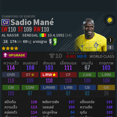
CHAMPIONS OF EUROPE
Sadio Mané
LW
110
ST
109
RW
110
AL NASSR
SENEGAL
10.4.1992
(34)
28
174
cm
69
kg
มาตรฐาน
5
5
WORKRATE
REPUTATION
10
UPGRADE
MID
MID
WORLD CLASS
ความเร็ว
จบสกอร์
ส่งบอล
เลี้ยงบอล
เกมรับ
กายภาพ
114
108
103
111
67
103
OVR
ST
L/RW
CF
CAM
L/RM
110
109
110
110
109
109
CM
CDM
L/RWB
L/RB
CB
GK
101
87
90
87
82
26
สปีดต้น
พลังการยิง
แข็งแกร่ง
116
107
101
ความเร็ว
วอลเลย์
ความอึด
113
104
108
คล่องตัว
เตะลูกโทษ
ดุดัน
114
94
103