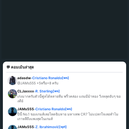
💬 คอมเม้นล่าสุด
adasdw
Cristiano Ronaldo
[ws]
»
@JAMs555 +5หรือ+8 ครับ
CLJaxxxx
R. Sterling
[ws]
»
เก่งมากครับตัวนี้ฟูลได้หลายทีม พริ้วคล่อง แถมมีม้าทอง วิ่งหลุดยับๆ ขอ
งดีย์
JAMs555
Cristiano Ronaldo
[ws]
»
ปีนี้ No.1 ของเกมส์เลยโหดฉิบหาย มหาเทพ CR7 ไม่แปลกใจเลยทำไม
เกาหลีถึงแพงสุดในเกมส์
JAMs555
Z. Ibrahimović
[spt]
»