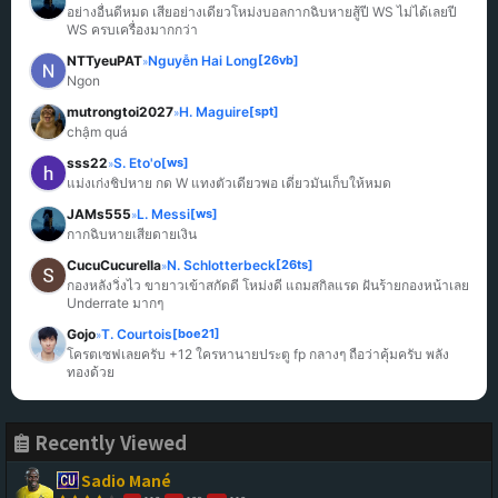
อย่างอื่นดีหมด เสียอย่างเดียวโหม่งบอลกากฉิบหายสู้ปี WS ไม่ได้เลยปี 
WS ครบเครื่องมากกว่า
NTTyeuPAT
Nguyễn Hai Long
[26vb]
»
Ngon
mutrongtoi2027
H. Maguire
[spt]
»
chậm quá
sss22
S. Eto'o
[ws]
»
แม่งเก่งชิปหาย กด W แทงตัวเดียวพอ เดี๋ยวมันเก็บให้หมด
JAMs555
L. Messi
[ws]
»
กากฉิบหายเสียดายเงิน
CucuCucurella
N. Schlotterbeck
[26ts]
»
กองหลังวิ่งไว ขายาวเข้าสกัดดี โหม่งดี แถมสกิลแรด ฝันร้ายกองหน้าเลย 
Underrate มากๆ
Gojo
T. Courtois
[boe21]
»
โครตเซฟเลยครับ +12 ใครหานายประตู fp กลางๆ ถือว่าคุ้มครับ พลัง
ทองด้วย
Recently Viewed
Sadio Mané