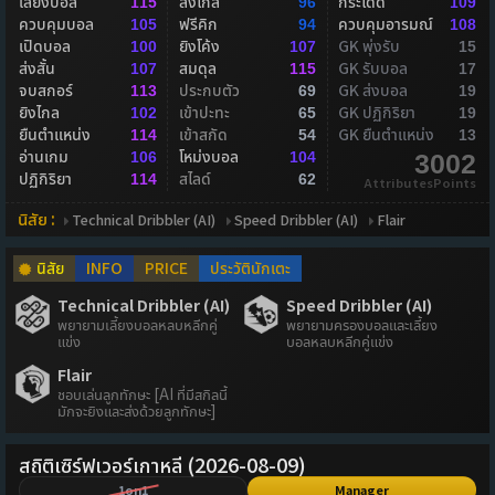
เลี้ยงบอล
ส่งไกล
กระโดด
115
96
109
ควบคุมบอล
ฟรีคิก
ควบคุมอารมณ์
105
94
108
เปิดบอล
ยิงโค้ง
GK พุ่งรับ
100
107
15
ส่งสั้น
สมดุล
GK รับบอล
107
115
17
จบสกอร์
ประกบตัว
GK ส่งบอล
113
69
19
ยิงไกล
เข้าปะทะ
GK ปฏิกิริยา
102
65
19
ยืนตำแหน่ง
เข้าสกัด
GK ยืนตำแหน่ง
114
54
13
อ่านเกม
โหม่งบอล
106
104
3002
ปฏิกิริยา
สไลด์
114
62
AttributesPoints
นิสัย :
Technical Dribbler (AI)
Speed Dribbler (AI)
Flair
นิสัย
INFO
PRICE
ประวัตินักเตะ
Technical Dribbler (AI)
Speed Dribbler (AI)
พยายามเลี้ยงบอลหลบหลีกคู่
พยายามครองบอลและเลี้ยง
แข่ง
บอลหลบหลีกคู่แข่ง
Flair
ชอบเล่นลูกทักษะ [AI ที่มีสกิลนี้
มักจะยิงและส่งด้วยลูกทักษะ]
สถิติเซิร์ฟเวอร์เกาหลี (2026-08-09)
1on1
Manager