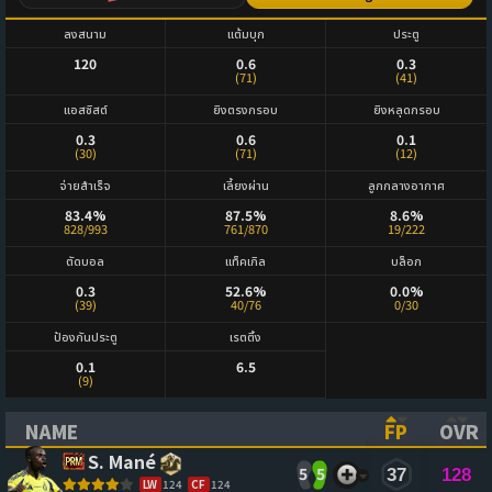
ลงสนาม
แต้มบุก
ประตู
120
0.6
0.3
(71)
(41)
แอสซิสต์
ยิงตรงกรอบ
ยิงหลุดกรอบ
0.3
0.6
0.1
(30)
(71)
(12)
จ่ายสำเร็จ
เลี้ยงผ่าน
ลูกกลางอากาศ
83.4%
87.5%
8.6%
828/993
761/870
19/222
ตัดบอล
แท็คเกิล
บล็อก
0.3
52.6%
0.0%
(39)
40/76
0/30
ป้องกันประตู
เรตติ้ง
0.1
6.5
(9)
NAME
FP
OVR
(CLICK TO SORT ASCENDING)
(CLICK TO
(CL
S. Mané
5
5
37
128
LW
124
CF
124