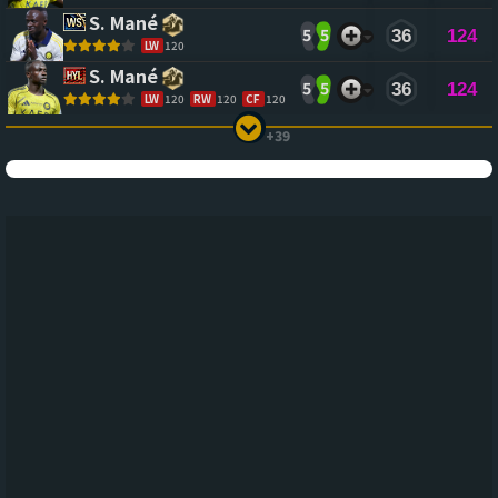
S. Mané
5
5
36
124
LW
120
S. Mané
5
5
36
124
LW
120
RW
120
CF
120
+39