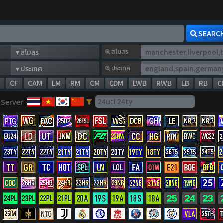
SEARC
สโมสร
ประเทศ
W
CF
CAM
LM
RM
CM
CDM
LWB
RWB
LB
RB
C
Server