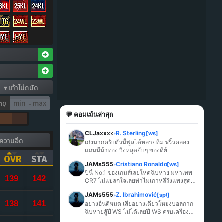
ายุ
-
💬 คอมเม้นล่าสุด
CLJaxxxx
R. Sterling
[ws]
»
เก่งมากครับตัวนี้ฟูลได้หลายทีม พริ้วคล่อง 
แถมมีม้าทอง วิ่งหลุดยับๆ ของดีย์
OVR
STA
JAMs555
Cristiano Ronaldo
[ws]
»
ICK TO SORT ASCENDING)
(CLICK TO SORT ASCENDING)
(CLICK TO SORT ASCENDING)
ปีนี้ No.1 ของเกมส์เลยโหดฉิบหาย มหาเทพ 
139
142
CR7 ไม่แปลกใจเลยทำไมเกาหลีถึงแพงสุด
ในเกมส์
JAMs555
Z. Ibrahimović
[spt]
»
138
141
อย่างอื่นดีหมด เสียอย่างเดียวโหม่งบอลกาก
ฉิบหายสู้ปี WS ไม่ได้เลยปี WS ครบเครื่อง
มากกว่า