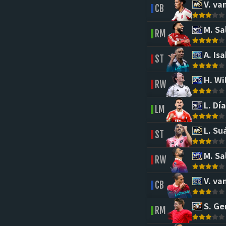
V. van
CB
M. Sa
RM
A. Isa
ST
H. Wi
RW
L. Día
LM
L. Su
ST
M. Sa
RW
V. van
CB
S. Ge
RM