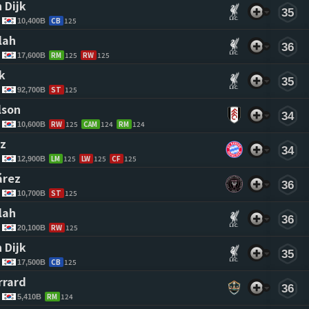
 Dijk 
35
CB
125
10,400B
lah 
36
RM
125
RW
125
17,600B
k 
35
ST
125
92,700B
lson 
34
RW
125
CAM
124
RM
124
10,600B
z 
34
LM
125
LW
125
CF
125
12,900B
árez 
36
ST
125
10,700B
lah 
36
RW
125
20,100B
 Dijk 
35
CB
125
17,500B
rrard 
36
RM
124
5,410B