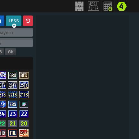
LESS
H
B
GK