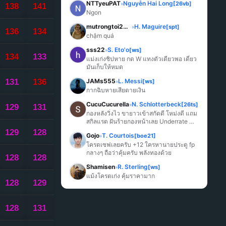
NTTyeuPAT
Nguyễn Hai Long
[26vb]
»
138
141
Ngon
mutrongtoi2027
H. Maguire
[spt]
»
136
134
chậm quá
sss22
S. Eto'o
[ws]
»
134
133
แม่งเก่งชิปหาย กด W แทงตัวเดียวพอ เดี๋ยว
มันเก็บให้หมด
131
136
JAMs555
L. Messi
[ws]
»
กากฉิบหายเสียดายเงิน
CucuCucurella
N. Schlotterbeck
[26ts]
»
129
131
กองหลังวิ่งไว ขายาวเข้าสกัดดี โหม่งดี แถม
สกิลแรด ฝันร้ายกองหน้าเลย Underrate 
มากๆ
129
128
Gojo
T. Courtois
[boe21]
»
โครตเซฟเลยครับ +12 ใครหานายประตู fp 
กลางๆ ถือว่าคุ้มครับ พลังทองด้วย
128
128
Shamisen
R. Sterling
[ws]
»
แม้งโครตเก่ง คุ้มราคามาก
128
129
128
131