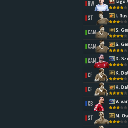
Iago 
RW
I. Rus
ST
S. Ge
CAM
S. Ge
CAM
D. Sz
CAM
K. Dal
CF
K. Dal
CF
V. van
CB
M. O
ST