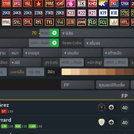
-
-
Team Color
ฐาน
หนา
อเสียง
สูง (cm)
หนัก (kg)
อ
-
-
สีผิว
เบอร์เสื้อ
FP
ASCENDING)
TO CLEAR SORTING)
(CL
árez 
40
ST
139
rrard 
40
CM
138
RM
138
CAM
138