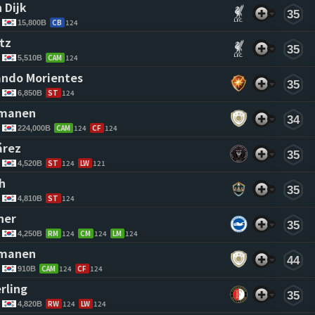
 Dijk 
35
CB
124
15,800B
tz 
35
CAM
124
5,510B
ndo Morientes 
35
ST
124
6,850B
tmanen 
34
CAM
124
CF
124
224,000B
árez 
35
ST
124
LW
121
4,520B
h 
35
ST
124
4,810B
ner 
35
RM
124
CM
124
LM
124
4,250B
tmanen 
44
CAM
124
CF
124
910B
rling 
35
RW
124
LW
124
4,820B