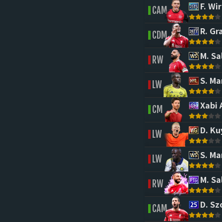
F. Wir
CAM
R. Gr
CDM
M. Sa
RW
S. Ma
LW
Xabi 
CM
D. Ku
LW
S. Ma
LW
M. Sa
RW
D. Sz
CAM