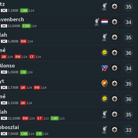
tz 
35
CAM
124
7,190B
avenberch 
34
CDM
124
13,500B
lah 
35
RW
124
5,380B
né 
36
LW
124
RW
124
CF
124
Alonso 
34
CM
124
5,350B
yt 
35
LW
124
RW
124
2,730B
né 
36
LW
124
5,310B
lah 
35
RW
124
ST
122
CAM
123
12,100B
oboszlai 
33
CAM
124
CM
120
7,560B