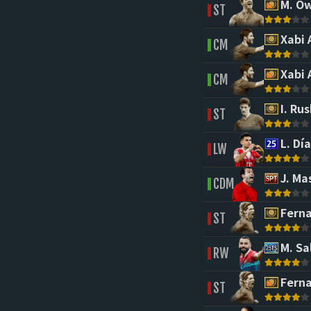
M. O
ST
Xabi 
CM
Xabi 
CM
I. Rus
ST
L. Día
LW
J. Ma
CDM
Ferna
ST
M. Sa
RW
Ferna
ST