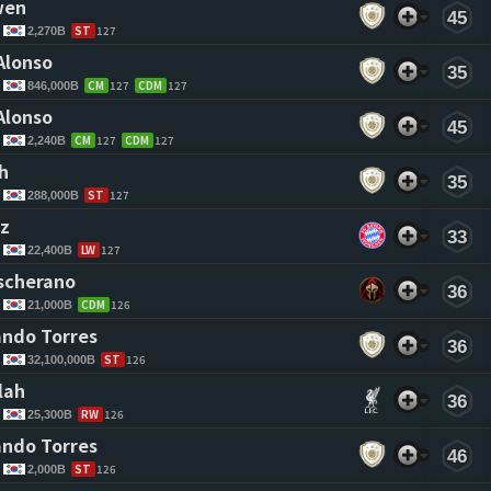
wen 
45
ST
127
2,270B
Alonso 
35
CM
127
CDM
127
846,000B
Alonso 
45
CM
127
CDM
127
2,240B
h 
35
ST
127
288,000B
z 
33
LW
127
22,400B
scherano 
36
CDM
126
21,000B
ndo Torres 
36
ST
126
32,100,000B
lah 
36
RW
126
25,300B
ndo Torres 
46
ST
126
2,000B