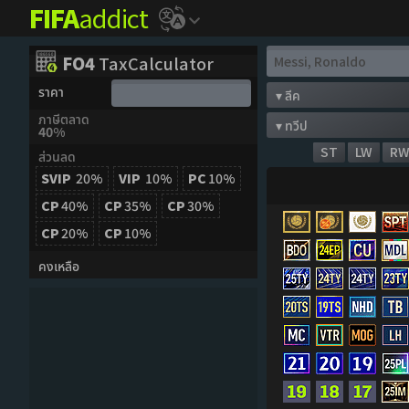
FIFA
addict
FO4
TaxCalculator
ราคา
ภาษีตลาด
40%
ST
LW
R
ส่วนลด
SVIP
20%
VIP
10%
PC
10%
CP
40%
CP
35%
CP
30%
CP
20%
CP
10%
คงเหลือ