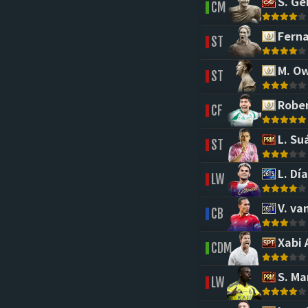
S. Ge
CM
Ferna
ST
M. O
ST
Rober
CF
L. Su
ST
L. Día
LW
V. van
CB
Xabi 
CDM
S. Ma
LW