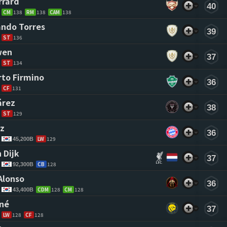
rrard 
40
CM
138
RM
138
CAM
138
ndo Torres 
39
ST
136
wen 
37
ST
134
to Firmino 
36
CF
131
árez 
38
ST
129
z 
36
LW
129
45,200B
 Dijk 
37
CB
128
92,300B
Alonso 
36
CDM
128
CM
128
43,400B
né 
37
LW
128
CF
128