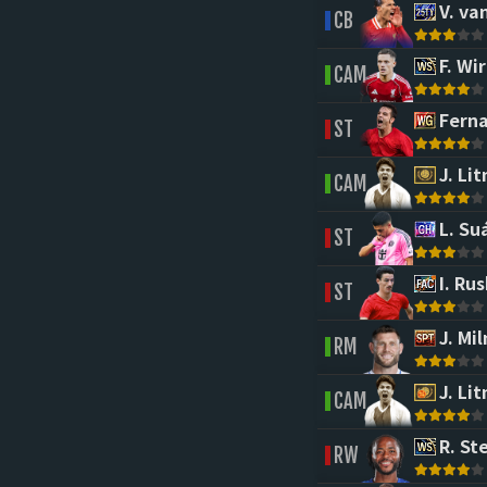
V. van
CB
F. Wir
CAM
Ferna
ST
J. Li
CAM
L. Su
ST
I. Rus
ST
J. Mil
RM
J. Li
CAM
R. Ste
RW