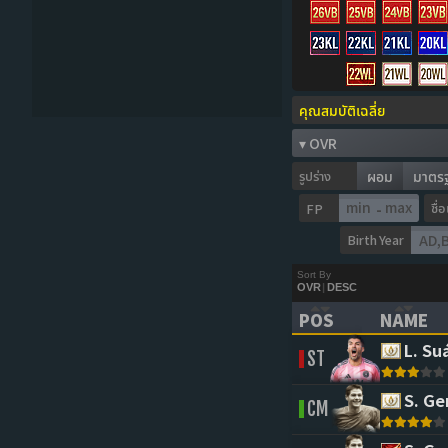
รูปร่าง
ผอม
มาตร
ชื่
FP
-
Birth Year
Sort By
OVR
|
DESC
POS
NAME
(CLICK TO SORT 
(CLICK 
L. Su
ST
S. Ge
CM