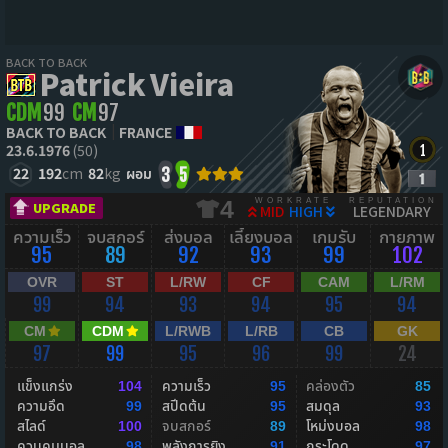
BACK TO BACK
Patrick Vieira
CDM
99
CM
97
BACK TO BACK
FRANCE
23.6.1976
(50)
22
192
cm
82
kg
ผอม
3
5
WORKRATE
REPUTATION
4
UPGRADE
MID
HIGH
LEGENDARY
ความเร็ว
จบสกอร์
ส่งบอล
เลี้ยงบอล
เกมรับ
กายภาพ
95
89
92
93
99
102
OVR
ST
L/RW
CF
CAM
L/RM
99
94
93
94
95
94
CM
CDM
L/RWB
L/RB
CB
GK
97
99
95
96
99
24
แข็งแกร่ง
ความเร็ว
คล่องตัว
104
95
85
ความอึด
สปีดต้น
สมดุล
99
95
93
สไลด์
จบสกอร์
โหม่งบอล
100
89
98
ควบคุมบอล
พลังการยิง
กระโดด
98
91
97