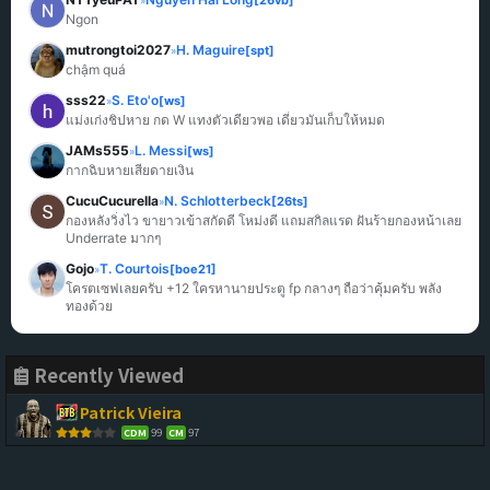
»
Ngon
mutrongtoi2027
H. Maguire
[spt]
»
chậm quá
sss22
S. Eto'o
[ws]
»
แม่งเก่งชิปหาย กด W แทงตัวเดียวพอ เดี๋ยวมันเก็บให้หมด
JAMs555
L. Messi
[ws]
»
กากฉิบหายเสียดายเงิน
CucuCucurella
N. Schlotterbeck
[26ts]
»
กองหลังวิ่งไว ขายาวเข้าสกัดดี โหม่งดี แถมสกิลแรด ฝันร้ายกองหน้าเลย 
Underrate มากๆ
Gojo
T. Courtois
[boe21]
»
โครตเซฟเลยครับ +12 ใครหานายประตู fp กลางๆ ถือว่าคุ้มครับ พลัง
ทองด้วย
Recently Viewed
Patrick Vieira
99
97
CDM
CM