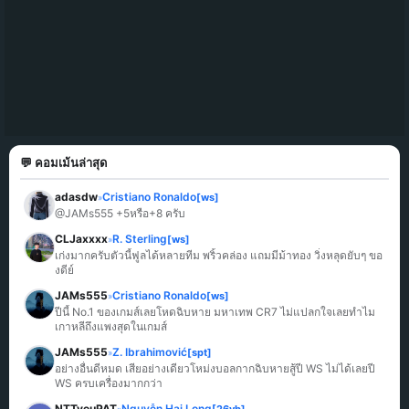
💬 คอมเม้นล่าสุด
adasdw
Cristiano Ronaldo
[ws]
»
@JAMs555 +5หรือ+8 ครับ
CLJaxxxx
R. Sterling
[ws]
»
เก่งมากครับตัวนี้ฟูลได้หลายทีม พริ้วคล่อง แถมมีม้าทอง วิ่งหลุดยับๆ ขอ
งดีย์
JAMs555
Cristiano Ronaldo
[ws]
»
ปีนี้ No.1 ของเกมส์เลยโหดฉิบหาย มหาเทพ CR7 ไม่แปลกใจเลยทำไม
เกาหลีถึงแพงสุดในเกมส์
JAMs555
Z. Ibrahimović
[spt]
»
อย่างอื่นดีหมด เสียอย่างเดียวโหม่งบอลกากฉิบหายสู้ปี WS ไม่ได้เลยปี 
WS ครบเครื่องมากกว่า
NTTyeuPAT
Nguyễn Hai Long
[26vb]