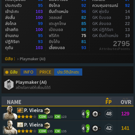
ประกบตัว
ยิงไกล
ควบคุมอารมณ์
95
92
92
เข้าปะทะ
ยืนตำแหน่ง
GK พุ่งรับ
103
96
14
ส่งสั้น
วอลเลย์
GK รับบอล
100
82
19
ส่งไกล
เตะลูกโทษ
GK ส่งบอล
99
85
22
เข้าสกัด
เปิดบอล
GK ปฏิกิริยา
100
80
13
อ่านเกม
ฟรีคิก
GK ยืนตำแหน่ง
95
75
19
ปฏิกิริยา
ยิงโค้ง
93
81
2795
ดุดัน
เลี้ยงบอล
103
93
AttributesPoints
นิสัย :
Playmaker (AI)
นิสัย
INFO
PRICE
ประวัตินักเตะ
Playmaker (AI)
สร้างโอกาสให้เพื่อนได้ดี
NAME
FP
OVR
(CLICK TO SORT ASCENDING)
(CLICK TO
(CL
P. Vieira
4
5
48
129
CDM
123
CM
123
P. Vieira
4
5
42
141
CDM
135
CM
135