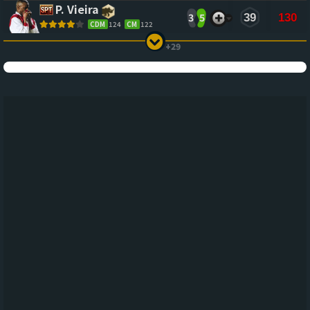
P. Vieira
3
5
39
130
CDM
124
CM
122
+29