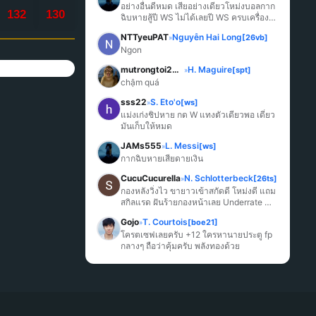
อย่างอื่นดีหมด เสียอย่างเดียวโหม่งบอลกาก
132
130
ฉิบหายสู้ปี WS ไม่ได้เลยปี WS ครบเครื่อง
มากกว่า
NTTyeuPAT
Nguyễn Hai Long
[26vb]
»
Ngon
mutrongtoi2027
H. Maguire
[spt]
»
chậm quá
sss22
S. Eto'o
[ws]
»
แม่งเก่งชิปหาย กด W แทงตัวเดียวพอ เดี๋ยว
มันเก็บให้หมด
JAMs555
L. Messi
[ws]
»
กากฉิบหายเสียดายเงิน
CucuCucurella
N. Schlotterbeck
[26ts]
»
กองหลังวิ่งไว ขายาวเข้าสกัดดี โหม่งดี แถม
สกิลแรด ฝันร้ายกองหน้าเลย Underrate 
มากๆ
Gojo
T. Courtois
[boe21]
»
โครตเซฟเลยครับ +12 ใครหานายประตู fp 
กลางๆ ถือว่าคุ้มครับ พลังทองด้วย