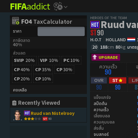
FIFA
addict
HEROES OF THE TEAM
FO4
TaxCalculator
Ruud va
ราคา
ST
90
H.O.T
HOLLAND
ภาษีตลาด
40%
20
188
cm
80
kg
มาตร
ส่วนลด
UPGRADE
SVIP
20%
VIP
10%
PC
10%
ความเร็ว
CP
40%
CP
35%
CP
30%
90
CP
20%
CP
10%
OVR
ST
L/
90
90
8
คงเหลือ
แข็งแกร่ง
Recently Viewed
สปีดต้น
ความเร็ว
Ruud van Nistelrooy
เลี้ยงบอล
90
ST
ควบคุมบอล
ส่งสั้น
จบสกอร์