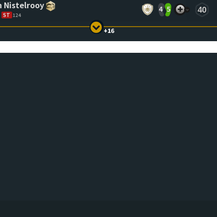
n Nistelrooy
4
5
40
ST
124
+16