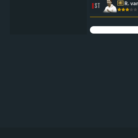
R. va
ST