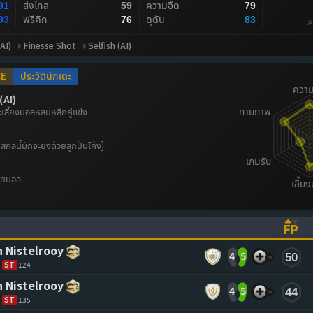
ส่งไกล
ความอึด
91
59
79
ฟรีคิก
ดุดัน
93
76
83
A
AI)
Finesse Shot
Selfish (AI)
CE
ประวัตินักเตะ
(AI)
ี้ยงบอลหลบหลีกคู่แข่ง
มีสกิลนี้มักจะยิงด้วยลูกปั่นโค้ง]
่ายบอล
FP
ASCENDING)
TO SORT ASCENDING)
(CL
n Nistelrooy
4
5
50
ST
124
n Nistelrooy
4
5
44
ST
135