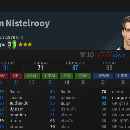
n Nistelrooy
1.7.1976
(50)
ฐาน
3
5
WORKRATE
10
HIGH
LOW
จบสกอร์
ส่งบอล
เลี้ยงบอล
เกมรับ
91
71
87
39
RW
CF
CAM
L/RM
CM
CDM
L/RWB
L/RB
5
87
83
83
74
60
63
60
ยิงไกล
ยิงโค้ง
กระโดด
89
84
76
วอลเลย์
คล่องตัว
ควบคุมอา
91
88
84
ยืนตำแหน่ง
สมดุล
GK พุ่งรับ
90
95
82
ปฏิกิริยา
ประกบตัว
GK รับบอ
89
92
30
เตะลูกโทษ
เข้าปะทะ
GK ส่งบอ
86
91
39
อ่านเกม
เข้าสกัด
GK ปฏิกิริ
79
68
30
เปิดบอล
สไลด์
GK ยืนตำแ
95
70
30