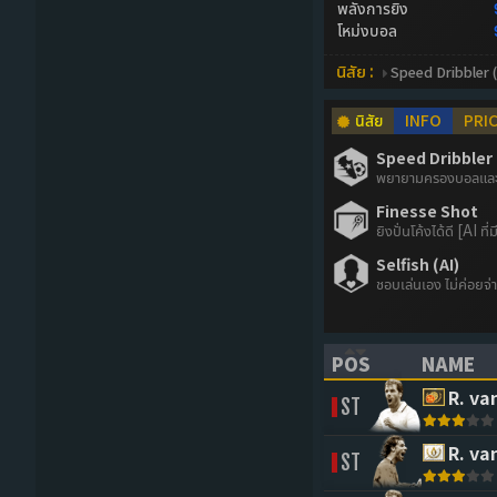
พลังการยิง
โหม่งบอล
นิสัย :
Speed Dribbler (
นิสัย
INFO
PRI
Speed Dribbler 
พยายามครองบอลและเล
Finesse Shot
ยิงปั่นโค้งได้ดี [AI ที่
Selfish (AI)
ชอบเล่นเอง ไม่ค่อยจ
POS
NAME
(CLICK TO SORT 
(CLICK 
R. va
ST
R. va
ST