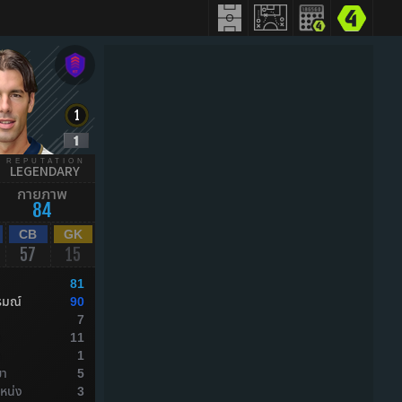
REPUTATION
LEGENDARY
กายภาพ
84
CB
GK
57
15
81
รมณ์
90
7
ล
11
ล
1
ยา
5
หน่ง
3