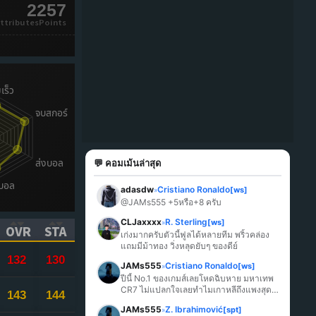
2257
ttributesPoints
💬 คอมเม้นล่าสุด
adasdw
Cristiano Ronaldo
[ws]
»
@JAMs555 +5หรือ+8 ครับ
CLJaxxxx
R. Sterling
[ws]
»
OVR
STA
เก่งมากครับตัวนี้ฟูลได้หลายทีม พริ้วคล่อง 
ICK TO SORT ASCENDING)
(CLICK TO SORT ASCENDING)
(CLICK TO SORT ASCENDING)
แถมมีม้าทอง วิ่งหลุดยับๆ ของดีย์
132
130
JAMs555
Cristiano Ronaldo
[ws]
»
ปีนี้ No.1 ของเกมส์เลยโหดฉิบหาย มหาเทพ 
CR7 ไม่แปลกใจเลยทำไมเกาหลีถึงแพงสุด
143
144
ในเกมส์
JAMs555
Z. Ibrahimović
[spt]
»